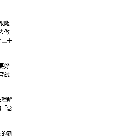
時跟隨
去做
七二十
要好
嘗試
法理解
的「惡
生的新