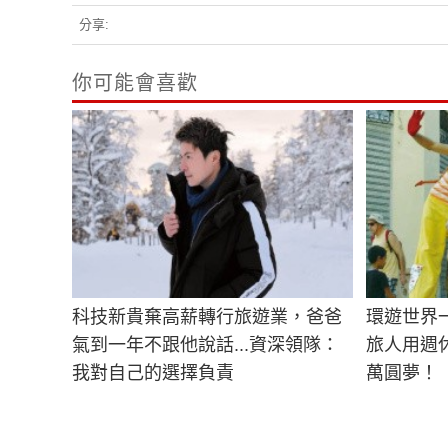
分享:
你可能會喜歡
科技新貴棄高薪轉行旅遊業，爸爸
環遊世界
氣到一年不跟他說話...資深領隊：
旅人用週休
我對自己的選擇負責
萬圓夢！