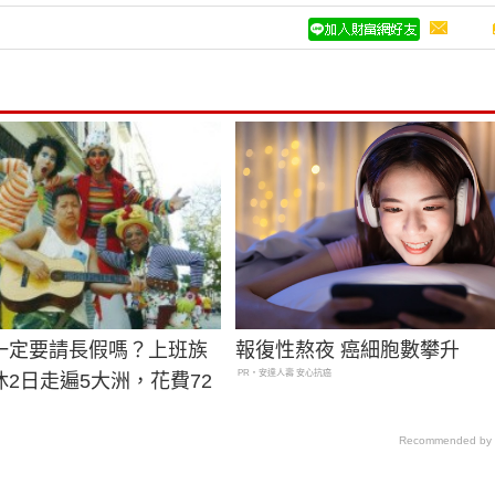
一定要請長假嗎？上班族
報復性熬夜 癌細胞數攀升
PR・安達人壽 安心抗癌
2日走遍5大洲，花費72
Recommended by