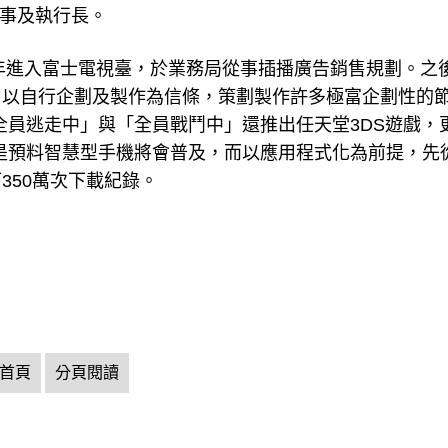
表董事及執行長。
8年進入富士電視臺，於業務局從事插播廣告銷售規劃。之
。以自行企劃及製作為信條，策劃製作許多極富企劃性的
「全員逃走中」與「全員戰鬥中」還推出任天堂3DS遊戲，
則是預料智慧型手機將會普及，而以應用程式化為前提，先
350萬次下載紀錄。
首頁
分頁閱讀