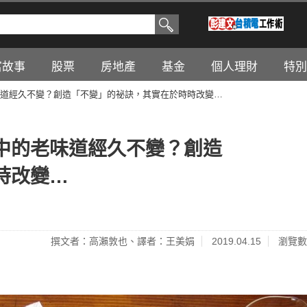
富故事
股票
房地產
基金
個人理財
特別
道經久不變？創造「不變」的祕訣，其實在於時時改變…
中的老味道經久不變？創造
時改變…
撰文者：高瀨敦也、譯者：王美娟
2019.04.15
瀏覽數