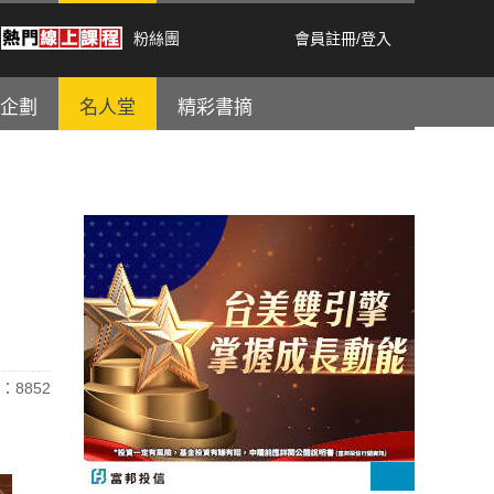
粉絲團
會員註冊
/
登入
企劃
名人堂
精彩書摘
：8852