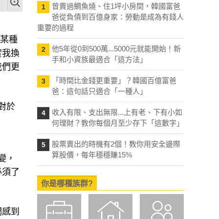
曾賣過鯛魚燒、住1坪小房間，韓國富爸
1
爸從負債到百億身家：勞動是成為有錢人
重要的過程
了某種
他5年從0到500萬...5000元就能開始！新
2
實我換
手和小資族最適合「這方法」
我們更
。
「時間比金錢更重要」？韓國百億富爸
3
爸：這句話只適合「一種人」
對於
收入有限、支出無限...上有老、下有小如
4
何理財？教你每個月至少存下「這數字」
股票賣出的時機有2個！教你用安全邊際
5
算股價，每年穩穩賺15%
變，
必須了
你是哪種族群?
們感到