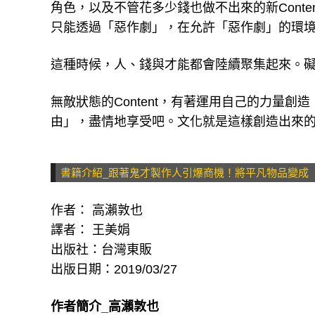
角色，以及不管花多少錢也做不出來的新Conte
只能透過「惡作劇」，在允許「惡作劇」的環
這種時候，人、錢與才能都會陸續聚集起來。礙事
無敵狀態的Content，有著運用自己的力量
由」，盡情地享受吧。文化就是這樣創造出來
書籍介紹_跟著鬼才製作人引爆商機！將平凡物品變成
作者： 高瀨敦也
譯者： 王美娟
出版社：台灣東販
出版日期：2019/03/27
作者簡介_高瀨敦也