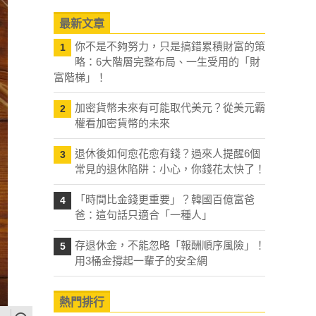
最新文章
你不是不夠努力，只是搞錯累積財富的策
1
略：6大階層完整布局、一生受用的「財
富階梯」！
加密貨幣未來有可能取代美元？從美元霸
2
權看加密貨幣的未來
退休後如何愈花愈有錢？過來人提醒6個
3
常見的退休陷阱：小心，你錢花太快了！
「時間比金錢更重要」？韓國百億富爸
4
爸：這句話只適合「一種人」
存退休金，不能忽略「報酬順序風險」！
5
用3桶金撐起一輩子的安全網
熱門排行