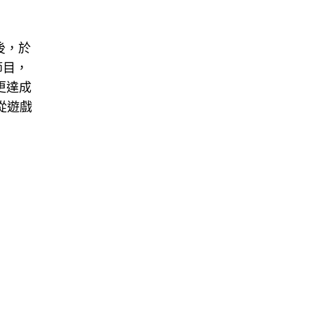
後，於
節目，
更達成
從遊戲