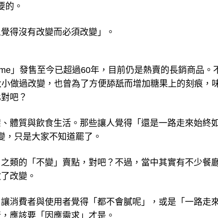
要的。
人覺得沒有改變而必須改變」。
neAme」發售至今已超過60年，目前仍是熱賣的長銷商品。
的大小做過改變，也曾為了方便舔舐而增加糖果上的刻痕，
化對吧？
架、體質與飲食生活。那些讓人覺得「還是一路走來始終
改變，只是大家不知道罷了。
」之類的「不變」賣點，對吧？不過，當中其實有不少餐
做了改變。
了讓消費者與使用者覺得「都不會膩呢」，或是「一路走
行，應該要「因應需求」才是。