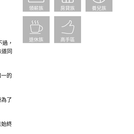
領薪族
房貸族
養兒族
退休族
高手區
不過，
味道同
如一的
廳為了
來始終