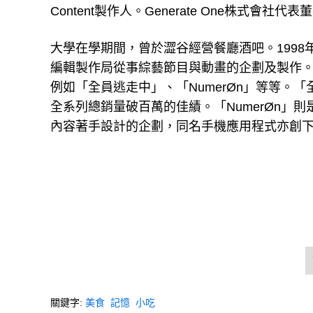
Content製作人。Generate One株式會社代
大學在學期間，曾於澀谷經營餐廳酒吧。199
編輯製作局從事綜藝節目與動畫的企劃及製作
例如「全員逃走中」、「NumerØn」等等。
全系列總銷量破百萬的佳績。「NumerØn」
內容著手設計的企劃，同名手機應用程式亦創下
關鍵字:
美食
記憶
小吃