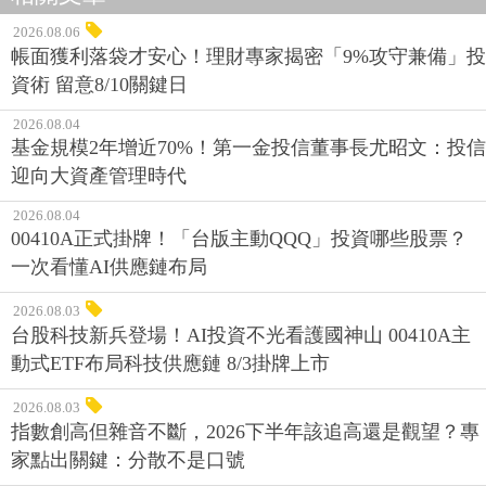
2026.08.06
帳面獲利落袋才安心！理財專家揭密「9%攻守兼備」投
資術 留意8/10關鍵日
2026.08.04
基金規模2年增近70%！第一金投信董事長尤昭文：投信
迎向大資產管理時代
2026.08.04
00410A正式掛牌！「台版主動QQQ」投資哪些股票？
一次看懂AI供應鏈布局
2026.08.03
台股科技新兵登場！AI投資不光看護國神山 00410A主
動式ETF布局科技供應鏈 8/3掛牌上市
2026.08.03
指數創高但雜音不斷，2026下半年該追高還是觀望？專
家點出關鍵：分散不是口號