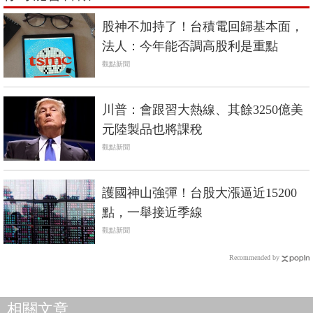
股神不加持了！台積電回歸基本面，
法人：今年能否調高股利是重點
觀點新聞
川普：會跟習大熱線、其餘3250億美
元陸製品也將課稅
觀點新聞
護國神山強彈！台股大漲逼近15200
點，一舉接近季線
觀點新聞
Recommended by
相關文章