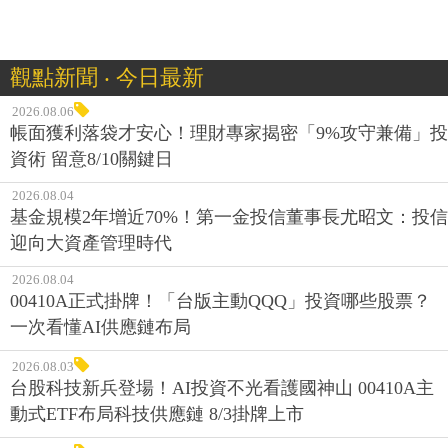
觀點新聞 ‧ 今日最新
2026.08.06
帳面獲利落袋才安心！理財專家揭密「9%攻守兼備」投
資術 留意8/10關鍵日
2026.08.04
基金規模2年增近70%！第一金投信董事長尤昭文：投信
迎向大資產管理時代
2026.08.04
00410A正式掛牌！「台版主動QQQ」投資哪些股票？
一次看懂AI供應鏈布局
2026.08.03
台股科技新兵登場！AI投資不光看護國神山 00410A主
動式ETF布局科技供應鏈 8/3掛牌上市