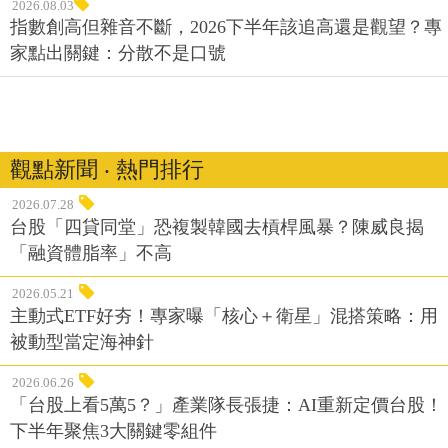
2026.08.03
指數創高但雜音不斷，2026下半年該追高還是觀望？專
家點出關鍵：分散不是口號
觀點新聞 ‧ 熱門排行
2026.07.28
台股「四貸同堂」恐複製韓國去槓桿風暴？陳威良揭
「融資體脂率」不高
2026.05.21
主動式ETF好夯！專家曝「核心＋衛星」混搭策略：用
被動型當定海神針
2026.06.26
「台股上看5萬5？」產業隊長張捷：AI重新定價台股！
下半年聚焦3大關鍵零組件