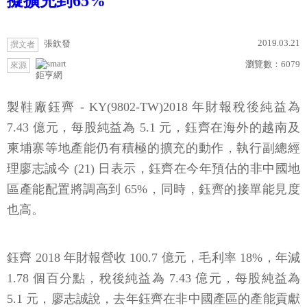
擬擴充到65%
2019.03.21
張欽發
撰文者
瀏覽數：
6079
來源
鉅亨網
製鞋廠鈺齊 - KY(9802-TW)2018 年財報稅後純益為
7.43 億元，每股純益為 5.1 元，鈺齊在海外的越南及
柬埔寨等地產能仍有積極的擴充的動作，執行副總經
理廖志誠今 (21) 日表示，鈺齊在今年預估的非中國地
區產能配置將調高到 65%，同時，鈺齊的接單能見度
也高。
鈺齊 2018 年財報營收 100.7 億元，毛利率 18%，年減
1.78 個百分點，稅後純益為 7.43 億元，每股純益為
5.1 元，廖志誠說，去年鈺齊在非中國產區的產能貢獻