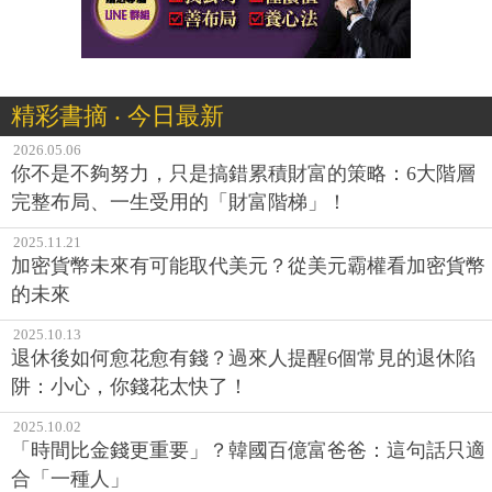
精彩書摘 ‧ 今日最新
2026.05.06
你不是不夠努力，只是搞錯累積財富的策略：6大階層
完整布局、一生受用的「財富階梯」！
2025.11.21
加密貨幣未來有可能取代美元？從美元霸權看加密貨幣
的未來
2025.10.13
退休後如何愈花愈有錢？過來人提醒6個常見的退休陷
阱：小心，你錢花太快了！
2025.10.02
「時間比金錢更重要」？韓國百億富爸爸：這句話只適
合「一種人」