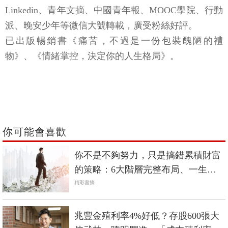
Linkedin、青年文摘、中國青年報、MOOC學院、行動
派、晚安少年等微信大號轉載，廣受粉絲好評。
已出版暢銷書《痛苦，不過是一份包裝醜陋的禮
物》、《情緒掌控，決定你的人生格局》。
你可能會喜歡
你不是不夠努力，只是搞錯累積財富
的策略：6大階層完整布局、一生受
用的「財富階梯」！
精彩書摘
兆豐金殖利率4%好低？存股600張大