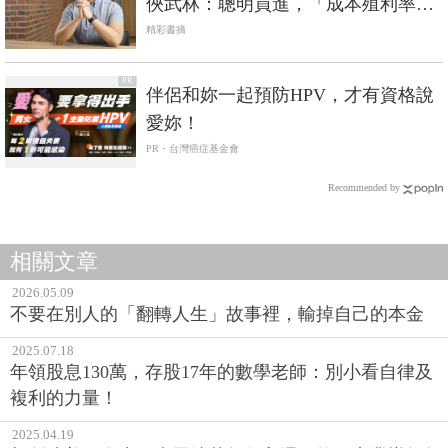
俠武林：聰明買進，「成本殖利率」
皆在5%以上！
精彩書摘
PR
伴侶和妳一起預防HPV，才有資格說
愛妳！
PR・台灣癌症基金會
Recommended by
相關文章
2026.05.09
不要在別人的「翻轉人生」故事裡，輸掉自己的本金
2025.07.18
年領股息130萬，存股17年的數學老師：別小看自律及
複利的力量！
2025.04.19