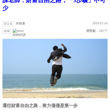
課老師：財富自由之路，「3步驟」不可
少
2019.03.14
宋曉東
撰文者
瀏覽數：
29177
專欄
財經好讀
通往財富自由之路，努力僅僅是第一步