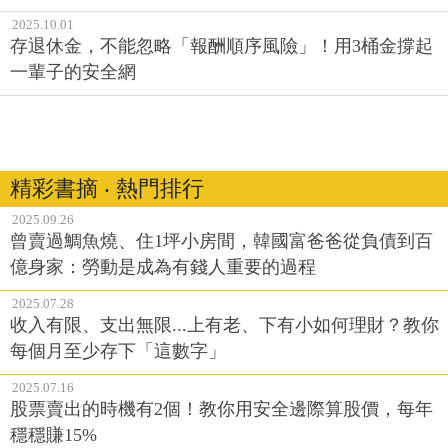
2025.10.01
存退休金，不能忽略「報酬順序風險」！用3桶金撐起
一輩子的安全網
精彩書摘 ‧ 熱門排行
2025.09.26
曾賣過鯛魚燒、住1坪小房間，韓國富爸爸從負債到百
億身家：勞動是成為有錢人重要的過程
2025.07.28
收入有限、支出無限...上有老、下有小如何理財？教你
每個月至少存下「這數字」
2025.07.16
股票賣出的時機有2個！教你用安全邊際算股價，每年
穩穩賺15%