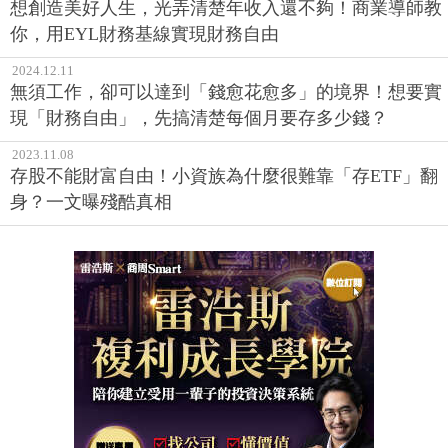
想創造美好人生，光弄清楚年收入還不夠！商業導師教
你，用EYL財務基線實現財務自由
2024.12.11
無須工作，卻可以達到「錢愈花愈多」的境界！想要實
現「財務自由」，先搞清楚每個月要存多少錢？
2023.11.08
存股不能財富自由！小資族為什麼很難靠「存ETF」翻
身？一文曝殘酷真相