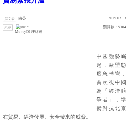
貿易緊張升溫
2019.03.13
陳苓
撰文者
瀏覽數：
5304
來源
MoneyDJ 理財網
中國強勢崛
起，歐盟態
度急轉彎，
首次視中國
為「經濟競
爭者」，準
備對抗北京
在貿易、經濟發展、安全帶來的威脅。