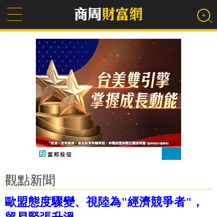
觀點新聞
歐盟態度驟變、視陸為"經濟競爭者"，