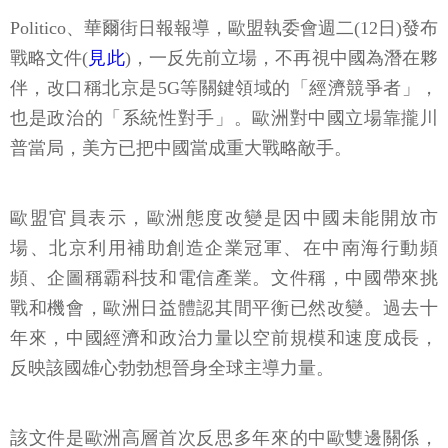
Politico、華爾街日報報導，歐盟執委會週二(12日)發布
戰略文件(
見此
)，一反先前立場，不再視中國為潛在夥
伴，改口稱北京是5G等關鍵領域的「經濟競爭者」，
也是政治的「系統性對手」。歐洲對中國立場靠攏川
普當局，美方已把中國當成重大戰略敵手。
歐盟官員表示，歐洲態度改變是因中國未能開放市
場、北京利用補助創造企業冠軍、在中南海行動頻
頻、企圖稱霸科技和電信產業。文件稱，中國帶來挑
戰和機會，歐洲日益體認其間平衡已然改變。過去十
年來，中國經濟和政治力量以空前規模和速度成長，
反映該國雄心勃勃想晉身全球主導力量。
該文件是歐洲高層首次反思多年來的中歐雙邊關係，