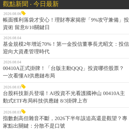
觀點新聞 ‧ 今日最新
2026.08.06
帳面獲利落袋才安心！理財專家揭密「9%攻守兼備」投
資術 留意8/10關鍵日
2026.08.04
基金規模2年增近70%！第一金投信董事長尤昭文：投信
迎向大資產管理時代
2026.08.04
00410A正式掛牌！「台版主動QQQ」投資哪些股票？
一次看懂AI供應鏈布局
2026.08.03
台股科技新兵登場！AI投資不光看護國神山 00410A主
動式ETF布局科技供應鏈 8/3掛牌上市
2026.08.03
指數創高但雜音不斷，2026下半年該追高還是觀望？專
家點出關鍵：分散不是口號