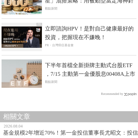
星」混搭策略：用被動型當定海神針
觀點新聞
PR
立即諮詢HPV！是對自己健康最好的
投資，把握現在不嫌晚！
PR・台灣癌症基金會
下半年首檔全新掛牌主動式台股ETF
，7/15 主動第一金優股息00408A上市
觀點新聞
Recommended by
相關文章
2026.08.04
基金規模2年增近70%！第一金投信董事長尤昭文：投信