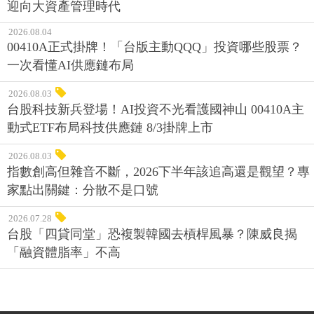
迎向大資產管理時代
2026.08.04
00410A正式掛牌！「台版主動QQQ」投資哪些股票？
一次看懂AI供應鏈布局
2026.08.03
台股科技新兵登場！AI投資不光看護國神山 00410A主
動式ETF布局科技供應鏈 8/3掛牌上市
2026.08.03
指數創高但雜音不斷，2026下半年該追高還是觀望？專
家點出關鍵：分散不是口號
2026.07.28
台股「四貸同堂」恐複製韓國去槓桿風暴？陳威良揭
「融資體脂率」不高