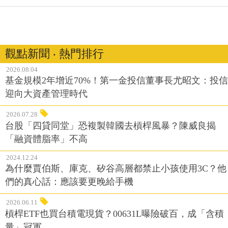
觀點新聞 ‧ 熱門排行
2026.08.04
基金規模2年增近70%！第一金投信董事長尤昭文：投信
迎向大資產管理時代
2026.07.28
台股「四貸同堂」恐複製韓國去槓桿風暴？陳威良揭
「融資體脂率」不高
2024.12.24
為什麼賈伯斯、庫克、矽谷高層都禁止小孩使用3C？他
們的真心話：應該要更晚給手機
2026.06.11
槓桿ETF也買台積電現貨？00631L曝險破百，成「含積
量」冠軍