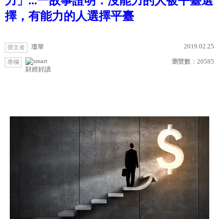
力」...一故事證明：沒能力的人被平臺選
擇，有能力的人選擇平臺
2019.02.25
瓊華
撰文者
瀏覽數：
20585
專欄
財經好讀