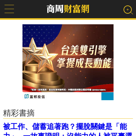
精彩書摘
被工作、儲蓄追著跑？擺脫關鍵是「能