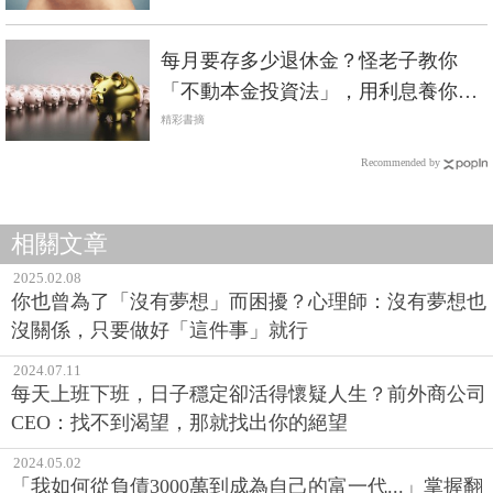
每月要存多少退休金？怪老子教你
「不動本金投資法」，用利息養你到
老！
精彩書摘
Recommended by
相關文章
2025.02.08
你也曾為了「沒有夢想」而困擾？心理師：沒有夢想也
沒關係，只要做好「這件事」就行
2024.07.11
每天上班下班，日子穩定卻活得懷疑人生？前外商公司
CEO：找不到渴望，那就找出你的絕望
2024.05.02
「我如何從負債3000萬到成為自己的富一代...」掌握翻