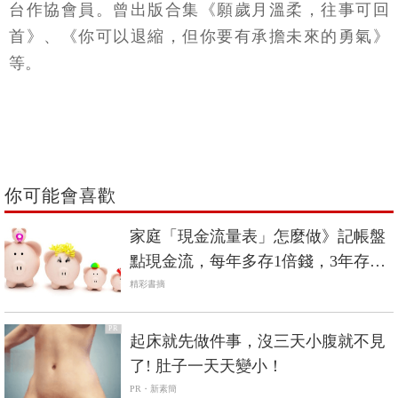
台作協會員。曾出版合集《願歲月溫柔，往事可回
首》、《你可以退縮，但你要有承擔未來的勇氣》
等。
你可能會喜歡
家庭「現金流量表」怎麼做》記帳盤
點現金流，每年多存1倍錢，3年存下
150萬
精彩書摘
PR
起床就先做件事，沒三天小腹就不見
了! 肚子一天天變小！
PR・新素簡