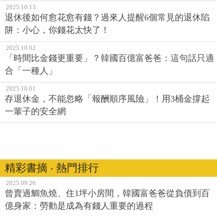
2025.10.13
退休後如何愈花愈有錢？過來人提醒6個常見的退休陷
阱：小心，你錢花太快了！
2025.10.02
「時間比金錢更重要」？韓國百億富爸爸：這句話只適
合「一種人」
2025.10.01
存退休金，不能忽略「報酬順序風險」！用3桶金撐起
一輩子的安全網
精彩書摘 ‧ 熱門排行
2025.09.26
曾賣過鯛魚燒、住1坪小房間，韓國富爸爸從負債到百
億身家：勞動是成為有錢人重要的過程