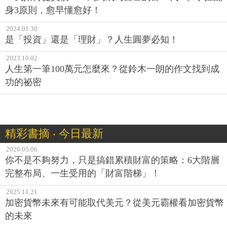
身3原則，愈早懂愈好！
2024.01.30
是「投資」還是「理財」？人生圓夢必知！
2023.10.02
人生第一筆100萬元怎麼來？從鈴木一朗的作文找到成
功的祕密
精彩書摘 ‧ 今日最新
2026.05.06
你不是不夠努力，只是搞錯累積財富的策略：6大階層
完整布局、一生受用的「財富階梯」！
2025.11.21
加密貨幣未來有可能取代美元？從美元霸權看加密貨幣
的未來