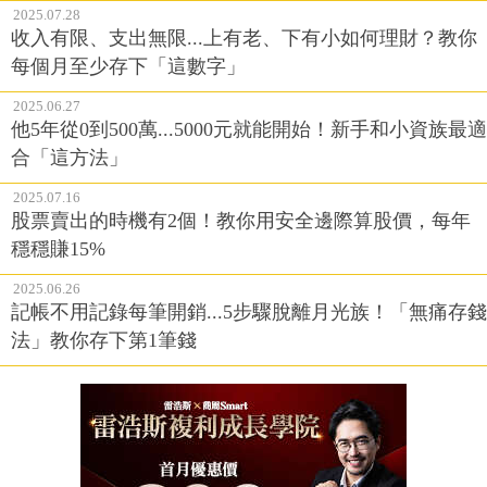
2025.07.28
收入有限、支出無限...上有老、下有小如何理財？教你
每個月至少存下「這數字」
2025.06.27
他5年從0到500萬...5000元就能開始！新手和小資族最適
合「這方法」
2025.07.16
股票賣出的時機有2個！教你用安全邊際算股價，每年
穩穩賺15%
2025.06.26
記帳不用記錄每筆開銷...5步驟脫離月光族！「無痛存錢
法」教你存下第1筆錢