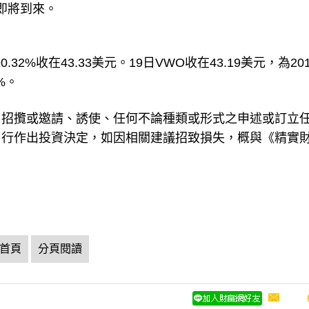
點即將到來。
2%收在43.33美元。19日VWO收在43.19美元，為201
%。
、招攬或邀請、誘使、任何不論種類或形式之申述或訂立
自行作出投資決定，如因相關建議招致損失，概與《精實
首頁
分頁閱讀