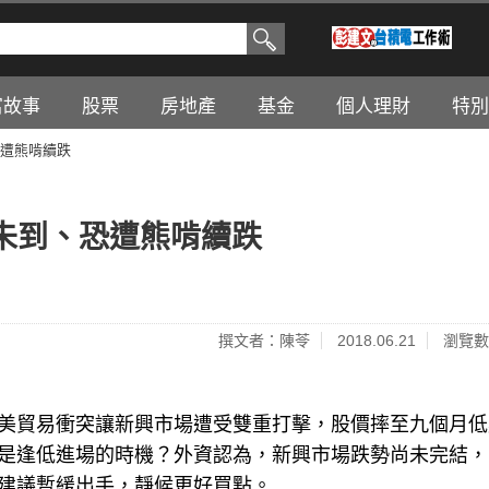
富故事
股票
房地產
基金
個人理財
特別
遭熊啃續跌
未到、恐遭熊啃續跌
撰文者：陳苓
2018.06.21
瀏覽數
美貿易衝突讓新興市場遭受雙重打擊，股價摔至九個月低
是逢低進場的時機？外資認為，新興市場跌勢尚未完結，
建議暫緩出手，靜候更好買點。