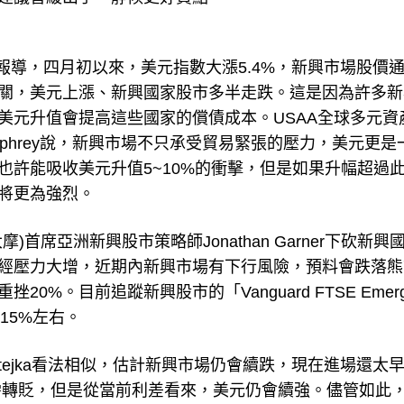
atch報導，四月初以來，美元指數大漲5.4%，新興市場股價
關，美元上漲、新興國家股市多半走跌。這是因為許多新
美元升值會提高這些國家的償債成本。USAA全球多元資
Humphrey說，新興市場不只承受貿易緊張的壓力，美元更
也許能吸收美元升值5~10%的衝擊，但是如果升幅超過
將更為強烈。
摩)首席亞洲新興股市策略師Jonathan Garner下砍新興
經壓力大增，近期內新興市場有下行風險，預料會跌落熊
20%。目前追蹤新興股市的「Vanguard FTSE Emergi
回15%左右。
v Matejka看法相似，估計新興市場仍會續跌，現在進場還太
需轉貶，但是從當前利差看來，美元仍會續強。儘管如此