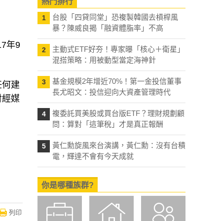
熱門排行
台股「四貸同堂」恐複製韓國去槓桿風
1
暴？陳威良揭「融資體脂率」不高
7年9
主動式ETF好夯！專家曝「核心＋衛星」
2
混搭策略：用被動型當定海神針
基金規模2年增近70%！第一金投信董事
3
任何建
長尤昭文：投信迎向大資產管理時代
財經媒
複委託買美股或買台版ETF？理財規劃顧
4
問：算對「這筆稅」才是真正報酬
黃仁勳旋風來台演講，黃仁勳：沒有台積
5
電，輝達不會有今天成就
你是哪種族群?
列印