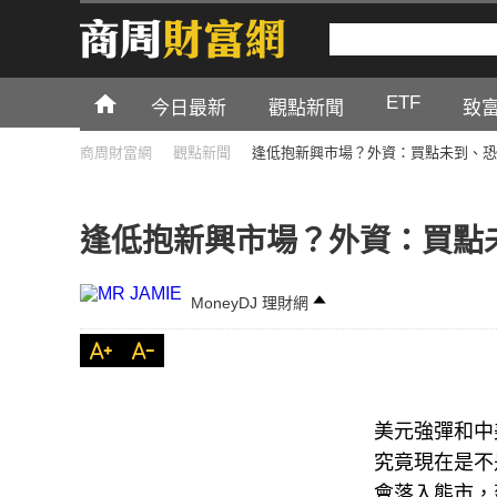
ETF
今日最新
觀點新聞
致
商周財富網
觀點新聞
逢低抱新興市場？外資：買點未到、恐
逢低抱新興市場？外資：買點
MoneyDJ 理財網
美元強彈和中
究竟現在是不
會落入熊市，