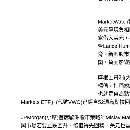
MarketW
美元呈現負相
家借入美元，
管Lance 
脅。新興股市
圍，負面影響
摩根士丹利(大
標值，指稱總
也就是自高點重挫
Markets ETF」(代號VWO)已經自52週高點拉
JPMorgan(小摩)首席歐洲股市策略師Misla
興市場若要止跌回升，幣值得先回穩、美元也