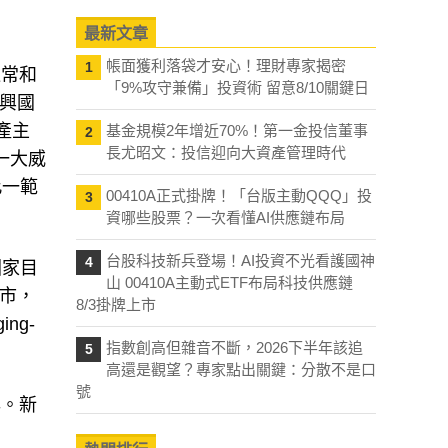
最新文章
帳面獲利落袋才安心！理財專家揭密
1
通常和
「9%攻守兼備」投資術 留意8/10關鍵日
興國
產主
基金規模2年增近70%！第一金投信董事
2
長尤昭文：投信迎向大資產管理時代
是一大威
此一範
00410A正式掛牌！「台版主動QQQ」投
3
資哪些股票？一次看懂AI供應鏈布局
台股科技新兵登場！AI投資不光看護國神
4
國家目
山 00410A主動式ETF布局科技供應鏈
市，
8/3掛牌上市
ng-
指數創高但雜音不斷，2026下半年該追
5
高還是觀望？專家點出關鍵：分散不是口
號
早。新
，