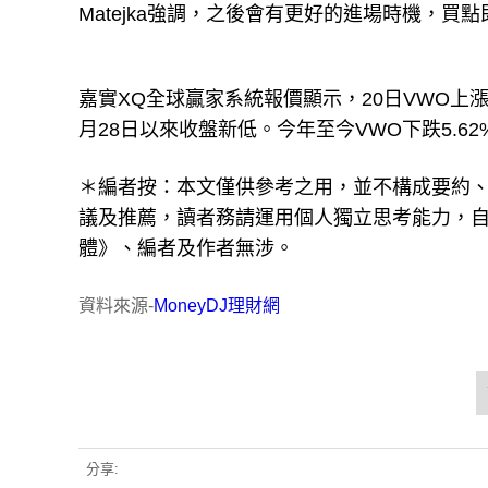
Matejka強調，之後會有更好的進場時機，買
嘉實XQ全球贏家系統報價顯示，20日VWO上漲0.3
月28日以來收盤新低。今年至今VWO下跌5.62
＊編者按：本文僅供參考之用，並不構成要約
議及推薦，讀者務請運用個人獨立思考能力，
體》、編者及作者無涉。
資料來源-
MoneyDJ理財網
分享: