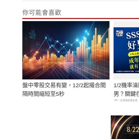
你可能會喜歡
盤中零股交易有變，12/2起撮合間
1/2機率
隔時間縮短至5秒
男？關鍵
PR・台灣癌症基金會