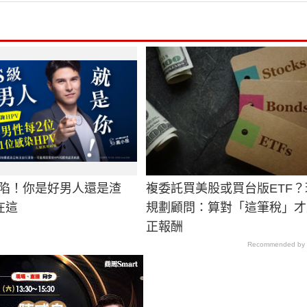
淪陷！你是好男人還是渣
複委託買美股或買台版ETF？
在這
規劃顧問：算對「這筆稅」才
正報酬
Recommended by