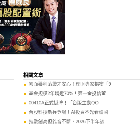
相關文章
帳面獲利落袋才安心！理財專家揭密「9
基金規模2年增近70%！第一金投信董
00410A正式掛牌！「台版主動QQ
台股科技新兵登場！AI投資不光看護國
指數創高但雜音不斷，2026下半年該