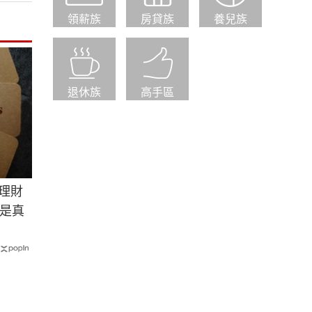
領薪族
房貸族
養兒族
退休族
高手區
理財
是真