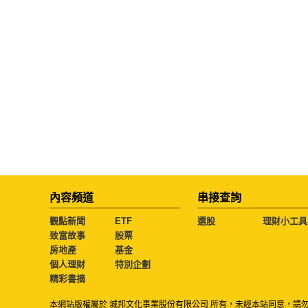
內容頻道
串接查詢
觀點新聞
ETF
選股
理財小工具
致富故事
股票
房地產
基金
個人理財
特別企劃
精彩書摘
本網站版權屬於 城邦文化事業股份有限公司 所有，未經本站同意，請