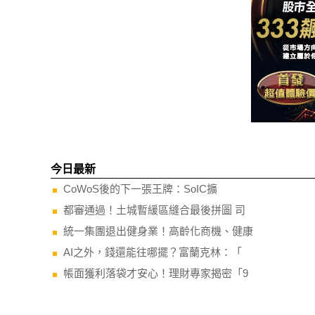
今日最新
CoWoS後的下一張王牌：SoIC擴
都審通過！土城暫緩區縫合最後拼圖 司
統一集團退出健身業！高齡化商機、健康
AI之外，錢還能往哪擺？富蘭克林：「
帳面獲利落袋才安心！理財專家揭密「9