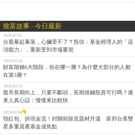
致富故事 ‧ 今日最新
2026.07.01
台股暴起暴落，心臟受不了？投信：基金經理人的「這
項能力」，重新受到市場重視
2026.05.26
財富階梯6大階段，你在哪一層？為什麼大部分的人都
在第3層？
2026.03.25
股市長期向上，只要不斷頭，長期借錢投資可行嗎？過
來人真心話：慢慢來比較快
2026.02.04
領紅包、拚現金流！封關前除息題材升溫 富邦台美雙
星多重資產基金成焦點