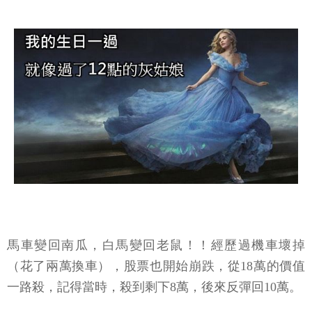
馬車變回南瓜，白馬變回老鼠！！經歷過機車壞掉
（花了兩萬換車），股票也開始崩跌，從18萬的價值
一路殺，記得當時，殺到剩下8萬，後來反彈回10萬。