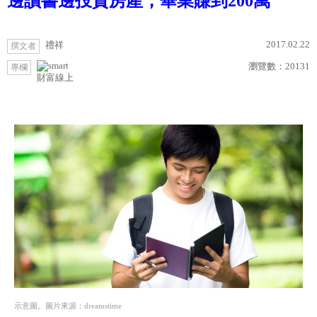
邊讀書邊投資房產，畢業賺到200萬
2017.02.22
禮祥
撰文者
瀏覽數：
20131
專欄
財富線上
示意圖。圖片來源：dreamstime