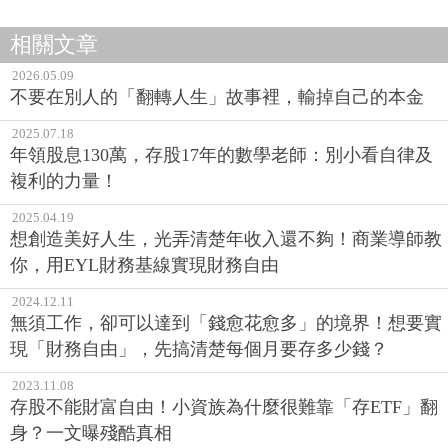
相關文章
2026.05.09
不要在別人的「翻轉人生」故事裡，輸掉自己的本金
2025.07.18
年領股息130萬，存股17年的數學老師：別小看自律及
複利的力量！
2025.04.19
想創造美好人生，光弄清楚年收入還不夠！商業導師教
你，用EYL財務基線實現財務自由
2024.12.11
無須工作，卻可以達到「錢愈花愈多」的境界！想要實
現「財務自由」，先搞清楚每個月要存多少錢？
2023.11.08
存股不能財富自由！小資族為什麼很難靠「存ETF」翻
身？一文曝殘酷真相