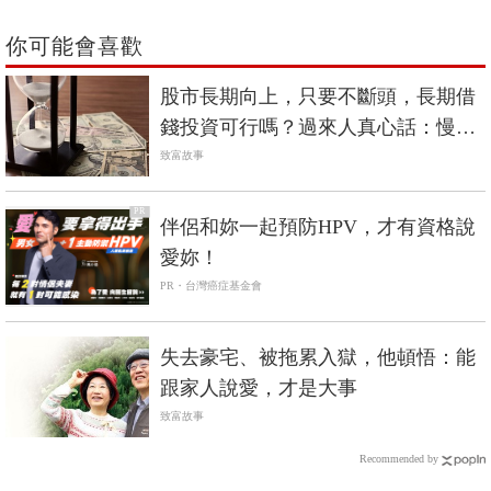
你可能會喜歡
股市長期向上，只要不斷頭，長期借
錢投資可行嗎？過來人真心話：慢慢
來比較快
致富故事
PR
伴侶和妳一起預防HPV，才有資格說
愛妳！
PR・台灣癌症基金會
失去豪宅、被拖累入獄，他頓悟：能
跟家人說愛，才是大事
致富故事
Recommended by