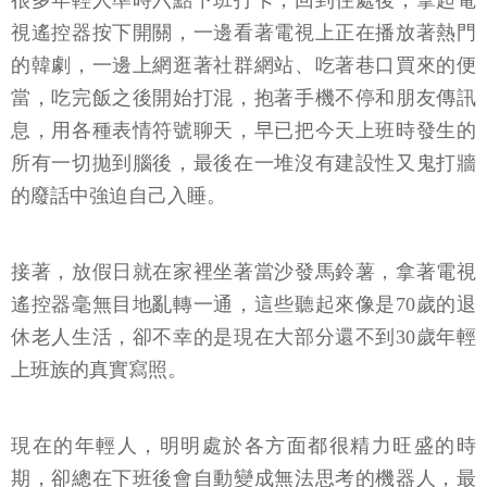
很多年輕人準時六點下班打卡，回到住處後，拿起電
視遙控器按下開關，一邊看著電視上正在播放著熱門
的韓劇，一邊上網逛著社群網站、吃著巷口買來的便
當，吃完飯之後開始打混，抱著手機不停和朋友傳訊
息，用各種表情符號聊天，早已把今天上班時發生的
所有一切拋到腦後，最後在一堆沒有建設性又鬼打牆
的廢話中強迫自己入睡。
接著，放假日就在家裡坐著當沙發馬鈴薯，拿著電視
遙控器毫無目地亂轉一通，這些聽起來像是70歲的退
休老人生活，卻不幸的是現在大部分還不到30歲年輕
上班族的真實寫照。
現在的年輕人，明明處於各方面都很精力旺盛的時
期，卻總在下班後會自動變成無法思考的機器人，最