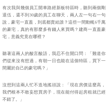
有次我與幾個員工開車路經新板特區時，聽到兩個剛
退伍，還不到30歲的員工在聊天，兩人左一句右一句
說，豪宅一直蓋，到底都賣給誰？這些一間動輒6千萬
的豪宅，真的有那麼多有錢人來買嗎？建商一直蓋豪
宅，意義究竟在哪裡？
聽著這兩人的酸言酸語，我忍不住開口問：「難道你
們從來沒有想過，有朝一日也能在這個特區，買下一
間屬於自己的豪宅嗎？」
沒想到這兩人忙不迭地搖頭說：「現在房價這麼高，
我們根本不敢妄想買房子，現在能付得起房租就已經
不錯了。」