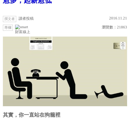
愈多，起薪愈低
2016.11.21
讀者投稿
撰文者
瀏覽數：
21863
專欄
財富線上
其實，你一直站在狗籠裡