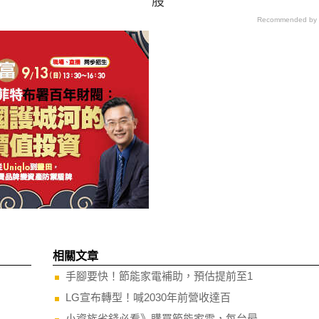
股
Recommended by
相關文章
手腳要快！節能家電補助，預估提前至1
LG宣布轉型！喊2030年前營收達百
小資族省錢必看》購買節能家電，每台最