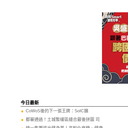
今日最新
CoWoS後的下一張王牌：SoIC擴
都審通過！土城暫緩區縫合最後拼圖 司
統一集團退出健身業！高齡化商機、健康