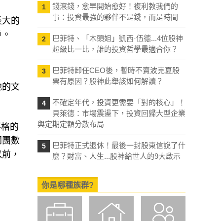
錢滾錢，愈早開始愈好！複利教我們的
1
事：投資最強的夥伴不是錢，而是時間
長大的
戶。
巴菲特、「木頭姐」凱西·伍德...4位股神
2
超級比一比，誰的投資哲學最適合你？
巴菲特卸任CEO後，暫時不賣波克夏股
3
票有原因？股神此舉該如何解讀？
他的文
不確定年代，投資更需要「對的核心」！
4
貝萊德：市場震盪下，投資回歸大型企業
與定期定額分散布局
落格的
開團數
巴菲特正式退休！最後一封股東信說了什
5
以前，
麼？財富、人生...股神給世人的9大啟示
你是哪種族群?