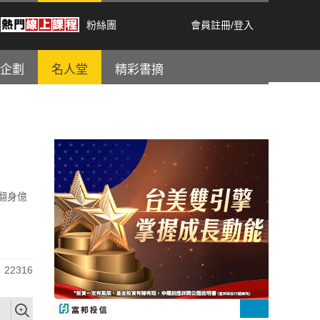
粉絲團
會員註冊
/
登入
企劃
名人堂
精彩書摘
翻身億
22316