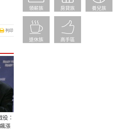
領薪族
房貸族
養兒族
列印
退休族
高手區
戰役：
飆漲