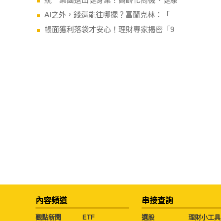
AI之外，錢還能往哪擺？富蘭克林：「
帳面獲利落袋才安心！理財專家揭密「9
內容頻道
串接查詢
觀點新聞
ETF
選股
理財小工具