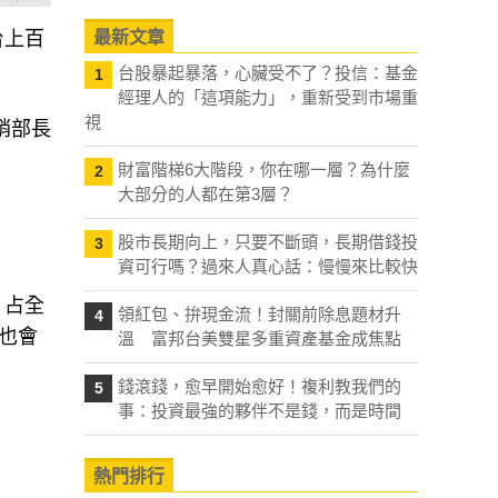
台上百
最新文章
台股暴起暴落，心臟受不了？投信：基金
1
經理人的「這項能力」，重新受到市場重
視
銷部長
財富階梯6大階段，你在哪一層？為什麼
2
大部分的人都在第3層？
股市長期向上，只要不斷頭，長期借錢投
3
資可行嗎？過來人真心話：慢慢來比較快
、占全
領紅包、拚現金流！封關前除息題材升
4
商也會
溫 富邦台美雙星多重資產基金成焦點
錢滾錢，愈早開始愈好！複利教我們的
5
事：投資最強的夥伴不是錢，而是時間
熱門排行