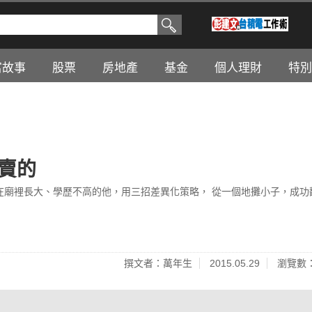
富故事
股票
房地產
基金
個人理財
特別
賣的
在廟裡長大、學歷不高的他，用三招差異化策略， 從一個地攤小子，成功
撰文者：萬年生
2015.05.29
瀏覽數：