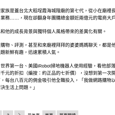
昶家族是蓋台北大稻埕霞海城隍廟的第七代，從小在廟裡
、業務……，現在卻翻身年團購總金額近兩億元的電商大
先和他的成長背景與獨特個人風格帶來的差異化有關。
、購物、評測，甚至和來廟裡拜拜的婆婆媽媽聊天，都是
議題新鮮有趣，迅速累積人氣。
界第一台、美國iRobot掃地機器人使用經驗，看他部
兩千元的折扣（編按：約正品的七折價），沒想到第一次
下，每台八百元的佣金吸引他全職投入，「我做網路購物
解決生活上問題。」