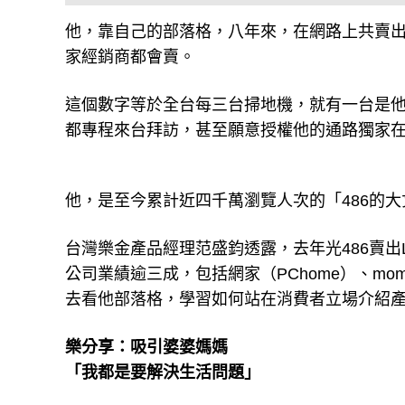
他，靠自己的部落格，八年來，在網路上共賣
家經銷商都會賣。
這個數字等於全台每三台掃地機，就有一台是他
都專程來台拜訪，甚至願意授權他的通路獨家
他，是至今累計近四千萬瀏覽人次的「486的大
台灣樂金產品經理范盛鈞透露，去年光486賣
公司業績逾三成，包括網家（PChome）、m
去看他部落格，學習如何站在消費者立場介紹
樂分享：吸引婆婆媽媽
「我都是要解決生活問題」