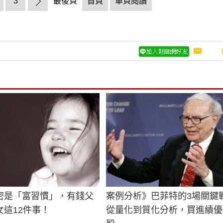
3
最後頁
首頁
單頁閱讀
密是「富習慣」，有錢父
案例分析》巴菲特的3場關鍵
女這12件事！
從量化到質化分析，買進績優