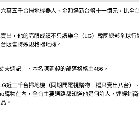
出六萬五千台掃地機器人、金額達新台幣十一億元，比全
賣出，他的亮眼成績不只讓樂金（LG）韓國總部全球行
在台販售特殊規格掃地機。
丈夫週記」、本名陳延昶的部落格格主486。
出LG近三千台掃地機（同期間電視購物一檔只賣出八台）
omo購物在內，全台主要通路都知道他是何許人，連經銷
產品。