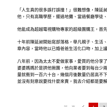
「人生真的很多誤打誤撞！」很難想像，陳延
他，只有高職學歷，擺過地攤、當過餐廳學徒
他能成為超越電視購物專家的超級團購王，首
十年前陳延昶開始寫部落格，舉凡親子、生活
章內容，當時他以已婚爸爸生活化口吻，加上
八年前，因為太太不愛做家事，愛買的他分享了世
婆婆媽媽於是拱他揪團，他向業者要到每台少
量就衝到一百六十台，幾個月後數量仍居高不
並沒有刻意說要找什麼來賣，我去介紹都是要