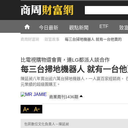
ETF
今日最新
觀點新聞
致
商周財富網
致富故事
每三台掃地機器人 就有一台他賣的
比電視購物還會賣，連LG都派人談合作
每三台掃地機器人 就有一台他
陳延昶八年賣出逾六萬台掃地機器人，一人贏百家經銷商， 
元業績的超級團購王。
商業周刊1436期
包昇數位文化負責人－陳延昶