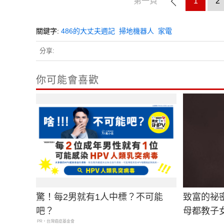
第一頁
1
2
關鍵字:
486的大丈夫週記
掃地機器人
家電
分享:
你可能會喜歡
驚！每2男就有1人中標？不可能
致富的祕
吧？
母都教子
PR・台灣癌症基金會