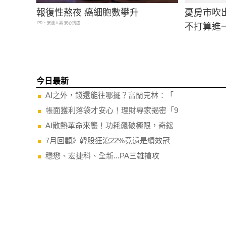
報復性熬夜 癌細胞數攀升
憂房市吹
PR・安達人壽 安心抗癌
不打算進
今日最新
AI之外，錢還能往哪擺？富蘭克林：「
帳面獲利落袋才安心！理財專家揭密「9
AI散熱革命來襲！功耗飆破極限，奇鋐
7月回顧》韓股狂瀉22%竟還是績效冠
穩懋、宏捷科、全新...PA三雄搶攻