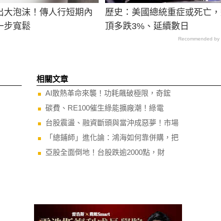
出大泡沫！傳人行短期內
歷史：美國總統重症或死亡，
一步寬鬆
頂多跌3%、延續數日
Recommended by
相關文章
AI散熱革命來襲！功耗飆破極限，奇鋐
碳費、RE100催生綠能擴廠潮！綠電
台股震盪、融資斷頭與當沖成惡夢！市場
「總鋪師」進化論：鴻海如何靠併購，把
亞股全面倒地！台股跌逾2000點，財