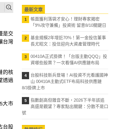
最新文章
帳面獲利落袋才安心！理財專家揭密
1
「9%攻守兼備」投資術 留意8/10關鍵日
僅是交
基金規模2年增近70%！第一金投信董事
2
讓台灣
長尤昭文：投信迎向大資產管理時代
00410A正式掛牌！「台版主動QQQ」投
3
資哪些股票？一次看懂AI供應鏈布局
鏈的核
台股科技新兵登場！AI投資不光看護國神
4
望透過
山 00410A主動式ETF布局科技供應鏈
8/3掛牌上市
指數創高但雜音不斷，2026下半年該追
5
5大市
高還是觀望？專家點出關鍵：分散不是口
號
占台股