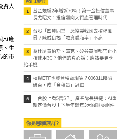
熱門排行
投資人
基金規模2年增近70%！第一金投信董事
1
長尤昭文：投信迎向大資產管理時代
台股「四貸同堂」恐複製韓國去槓桿風
2
暴？陳威良揭「融資體脂率」不高
AI應
源、生
為什麼賈伯斯、庫克、矽谷高層都禁止小
3
心的市
孩使用3C？他們的真心話：應該要更晚
給手機
槓桿ETF也買台積電現貨？00631L曝險
4
破百，成「含積量」冠軍
「台股上看5萬5？」產業隊長張捷：AI重
5
新定價台股！下半年聚焦3大關鍵零組件
你是哪種族群?