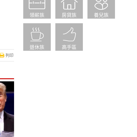
領薪族
房貸族
養兒族
退休族
高手區
列印