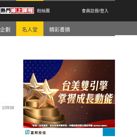
粉絲團
會員註冊
/
登入
企劃
名人堂
精彩書摘
10938