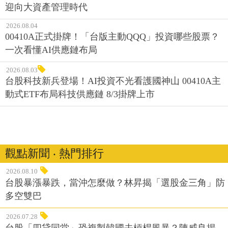
迎向大資產管理時代
2026.08.04
00410A正式掛牌！「台版主動QQQ」投資哪些股票？
一次看懂AI供應鏈布局
2026.08.03
台股科技新兵登場！AI投資不光看護國神山 00410A主
動式ETF布局科技供應鏈 8/3掛牌上市
觀點新聞 ‧ 熱門排行
2026.08.10
台股暴漲暴跌，當沖怎麼做？林昇揭「選股金三角」防
多空雙巴
2026.07.28
台股「四貸同堂」恐複製韓國去槓桿風暴？陳威良揭