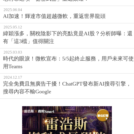
2025.06.04
AI加速！輝達市值超越微軟，重返世界龍頭
2025.05.12
緯穎漲多，關稅陰影下的亮點竟是AI股？分析師曝：還
有「這3檔」值得關注
2025.03.03
時代的眼淚！微軟宣布：5/5起終止服務，用戶未來可使
用Teams
2024.12.17
完全免費且無廣告干擾！ChatGPT發布新AI搜尋引擎，
搜尋內容不輸Google