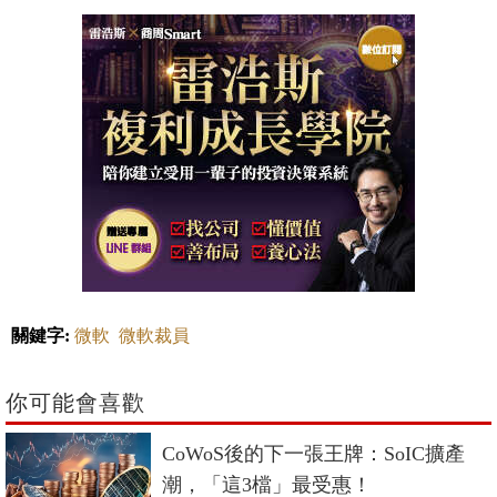
關鍵字:
微軟
微軟裁員
你可能會喜歡
CoWoS後的下一張王牌：SoIC擴產
潮，「這3檔」最受惠！