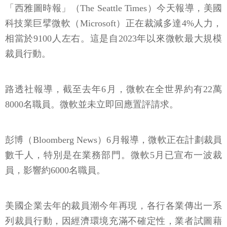
「西雅圖時報」（The Seattle Times）今天報導，美國
科技業巨擘微軟（Microsoft）正在裁減多達4%人力，
相當於9100人左右。這是自2023年以來微軟最大規模
裁員行動。
路透社報導，截至去年6月，微軟在全世界約有22萬
8000名職員。微軟並未立即回應置評請求。
彭博（Bloomberg News）6月報導，微軟正在計劃裁員
數千人，特別是在業務部門。微軟5月已宣布一波裁
員，影響約6000名職員。
美國企業去年的裁員潮今年再現，各行各業傳出一系
列裁員行動，因經濟環境充滿不確定性，業者試圖藉