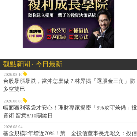
觀點新聞 ‧ 今日最新
2026.08.10
台股暴漲暴跌，當沖怎麼做？林昇揭「選股金三角」防
多空雙巴
2026.08.06
帳面獲利落袋才安心！理財專家揭密「9%攻守兼備」投
資術 留意8/10關鍵日
2026.08.04
基金規模2年增近70%！第一金投信董事長尤昭文：投信