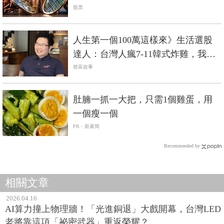
股票
人生第一個100萬這樣來》生活選股
達人：台灣人瘋7-11韓式炸雞，我買
這檔5個月賺25%
致富故事
PR
肚腩一抓一大把，只需1個雞蛋，用
一個瘦一個
PR・新素簡
Recommended by
相關文章
2026.04.16
AI算力撞上物理牆！「光進銅退」大戲開幕，台灣LED
老將靠這項「祕密武器」重返榮耀？