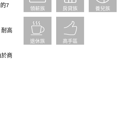
口的7
領薪族
房貸族
養兒族
）耐高
退休族
高手區
由於商