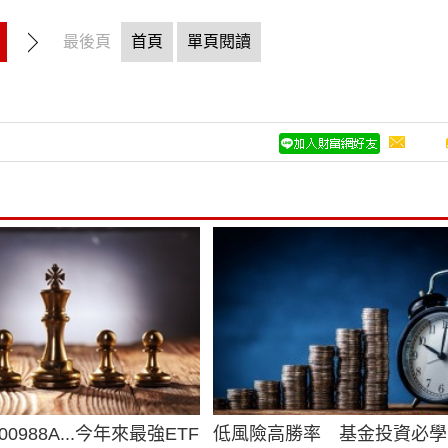
最後頁
首頁
單頁閱讀
、00988A...今年來最強ETF
低風險高勝率 基金投資必學