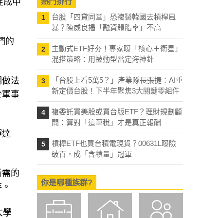
促成中
熱門排行
台股「四貸同堂」恐複製韓國去槓桿風
1
暴？陳威良揭「融資體脂率」不高
們的
主動式ETF好夯！專家曝「核心＋衛星」
2
混搭策略：用被動型當定海神針
期做法
「台股上看5萬5？」產業隊長張捷：AI重
3
新定價台股！下半年聚焦3大關鍵零組件
於軍事
複委託買美股或買台版ETF？理財規劃顧
4
問：算對「這筆稅」才是真正報酬
輝達
槓桿ETF也買台積電現貨？00631L曝險
5
破百，成「含積量」冠軍
所需的
你是哪種族群?
存。
大學