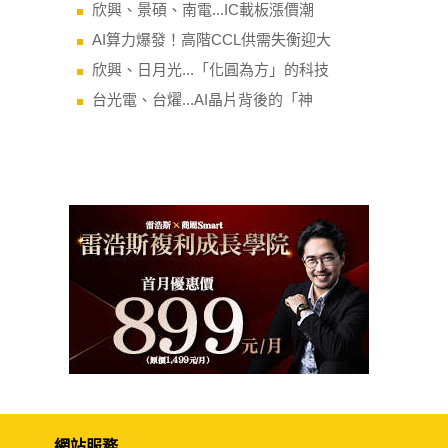
欣興、景碩、南電...IC載板漲價潮
AI算力爆發！高階CCL供需失衡迎大
欣興、日月光...「化圓為方」的科技
台光電、台燿...AI晶片背後的「神
網站服務