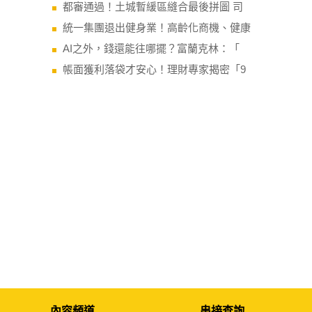
都審通過！土城暫緩區縫合最後拼圖 司
統一集團退出健身業！高齡化商機、健康
AI之外，錢還能往哪擺？富蘭克林：「
帳面獲利落袋才安心！理財專家揭密「9
內容頻道
串接查詢