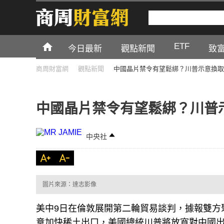
ETF
今日最新
觀點新聞
致
商周財富網
觀點新聞
中國晶片禁令有望鬆綁？川普示意換取
中國晶片禁令有望鬆綁？川普
中央社
圖片來源：達志影像
美中9日在倫敦展開第二輪貿易談判，據報雙方
意加快稀土出口，美國總統川普將放寬對中國