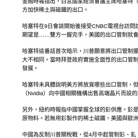
金融時報指出，白宮國家經濟會議主席哈塞特（Ke
方加快稀土與磁鐵的出口。
哈塞特在9日會談開始後接受CNBC電視台訪
期望是……雙方一握完手，美國的出口管制就
哈塞特這番話首次暗示，川普願意將出口管制
大不相同。當時拜登政府實施全面性的出口管
發展。
哈塞特未具體說明美方將放寬哪些出口管制，
（Nvidia）向中國相關機構出售高端晶片而設
另外，紐約時報指中國掌握全球的釤供應。釤
原物料。若無用釤製作的稀土磁鐵，美國與歐
中國為反制川普關稅戰，從4月中起管制釤、釓