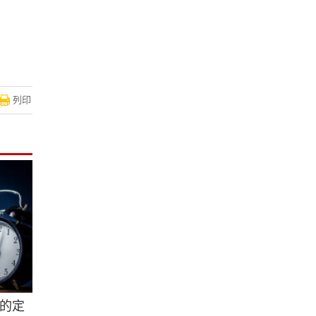
列印
的定