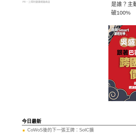
PR・三得利健康網路商店
是誰？主動
破100%
今日最新
CoWoS後的下一張王牌：SoIC擴