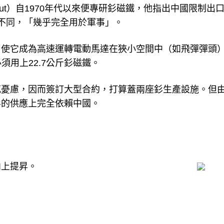
y Trout）自1970年代以來便專研釤磁鐵，他指出中國限制出
不同，「幾乎完全用於軍事」。
，使它成為高速運轉電動馬達在狹小空間中（如飛彈彈頭
須用上22.7公斤釤磁鐵。
感憂慮，因而簽訂大型合約，打算蓋兩座釤生產設施。但
釤的供應上完全依賴中國。
向上提昇。