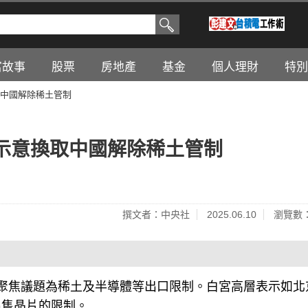
富故事
股票
房地產
基金
個人理財
特別
中國解除稀土管制
示意換取中國解除稀土管制
撰文者：中央社
2025.06.10
瀏覽數：
聚焦議題為稀土及半導體等出口限制。白宮高層表示如北
出售晶片的限制。