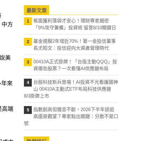
最新文章
特
帳面獲利落袋才安心！理財專家揭密
1
；中方
「9%攻守兼備」投資術 留意8/10關鍵日
基金規模2年增近70%！第一金投信董事
2
長尤昭文：投信迎向大資產管理時代
說美
00410A正式掛牌！「台版主動QQQ」投
3
資哪些股票？一次看懂AI供應鏈布局
台股科技新兵登場！AI投資不光看護國神
4
多年來
山 00410A主動式ETF布局科技供應鏈
8/3掛牌上市
是高端
指數創高但雜音不斷，2026下半年該追
5
高還是觀望？專家點出關鍵：分散不是口
號