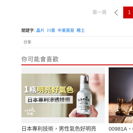
第一頁
1
關鍵字:
晶片
川普
中美貿易
稀土
分享:
你可能會喜歡
日本專利技術，男性氣色好明亮
00981A