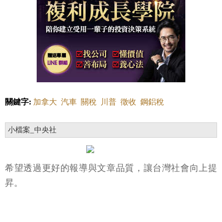
關鍵字:
加拿大
汽車
關稅
川普
徵收
鋼鋁稅
小檔案_中央社
希望透過更好的報導與文章品質，讓台灣社會向上提
昇。