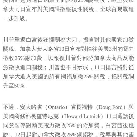
美國昨起對進口鋼鋁全面課徵25%關稅後，歐盟與加
拿大同日宣布對美國課徵報復性關稅，全球貿易戰進
一步升級。
川普重返白宮後狂揮關稅大刀，揚言對其他國家加徵
關稅。加拿大安大略省10日宣布對輸往美國3州的電力
徵收25%附加費，以報復川普對部分加拿大商品及能
源徵收進口關稅；川普也不甘示弱，11日揚言將對從
加拿大進入美國的所有鋼鋁加徵25%關稅，把關稅調
升至50%。
不過，安大略省（Ontario）省長福特（Doug Ford）與
美國商務部長盧特尼克（Howard Lutnick）11日通話後
同意暫停對輸美電力徵收25%的附加費，白宮隨後也
說，12日起對加拿大徵收25%鋼鋁稅，稅率與其他國