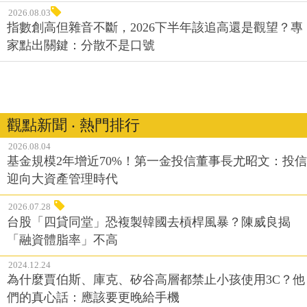
2026.08.03
指數創高但雜音不斷，2026下半年該追高還是觀望？專
家點出關鍵：分散不是口號
觀點新聞 ‧ 熱門排行
2026.08.04
基金規模2年增近70%！第一金投信董事長尤昭文：投信
迎向大資產管理時代
2026.07.28
台股「四貸同堂」恐複製韓國去槓桿風暴？陳威良揭
「融資體脂率」不高
2024.12.24
為什麼賈伯斯、庫克、矽谷高層都禁止小孩使用3C？他
們的真心話：應該要更晚給手機