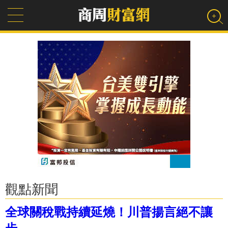
觀點新聞
全球關稅戰持續延燒！川普揚言絕不讓