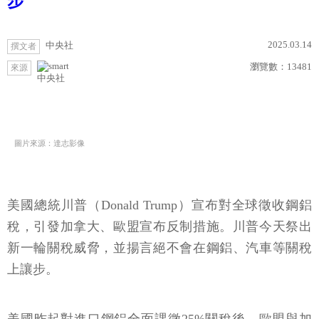
步
2025.03.14
中央社
撰文者
瀏覽數：
13481
來源
中央社
圖片來源：達志影像
美國總統川普（Donald Trump）宣布對全球徵收鋼鋁
稅，引發加拿大、歐盟宣布反制措施。川普今天祭出
新一輪關稅威脅，並揚言絕不會在鋼鋁、汽車等關稅
上讓步。