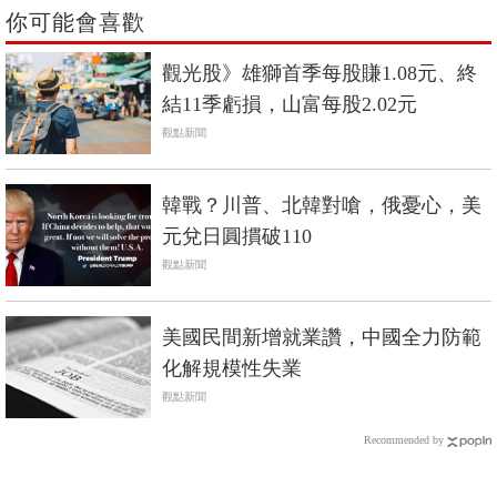
你可能會喜歡
觀光股》雄獅首季每股賺1.08元、終
結11季虧損，山富每股2.02元
觀點新聞
韓戰？川普、北韓對嗆，俄憂心，美
元兌日圓摜破110
觀點新聞
美國民間新增就業讚，中國全力防範
化解規模性失業
觀點新聞
Recommended by