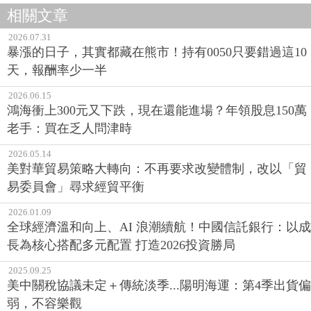
相關文章
2026.07.31
暴漲的日子，其實都藏在熊市！持有0050只要錯過這10
天，報酬率少一半
2026.06.15
鴻海衝上300元又下跌，現在還能進場？年領股息150萬
老手：買在乏人問津時
2026.05.14
美對華貿易策略大轉向：不再要求改變體制，改以「貿
易委員會」尋求經貿平衡
2026.01.09
全球經濟溫和向上、AI 浪潮續航！中國信託銀行：以成
長為核心搭配多元配置 打造2026投資勝局
2025.09.25
美中關稅協議未定＋傳統淡季...陽明海運：第4季出貨偏
弱，不容樂觀