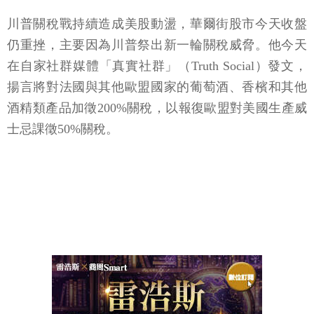
川普關稅戰持續造成美股動盪，華爾街股市今天收盤
仍重挫，主要因為川普祭出新一輪關稅威脅。他今天
在自家社群媒體「真實社群」（Truth Social）發文，
揚言將對法國與其他歐盟國家的葡萄酒、香檳和其他
酒精類產品加徵200%關稅，以報復歐盟對美國生產威
士忌課徵50%關稅。