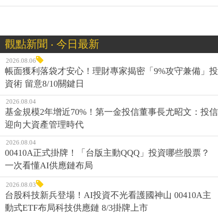
觀點新聞 ‧ 今日最新
2026.08.06
帳面獲利落袋才安心！理財專家揭密「9%攻守兼備」投
資術 留意8/10關鍵日
2026.08.04
基金規模2年增近70%！第一金投信董事長尤昭文：投信
迎向大資產管理時代
2026.08.04
00410A正式掛牌！「台版主動QQQ」投資哪些股票？
一次看懂AI供應鏈布局
2026.08.03
台股科技新兵登場！AI投資不光看護國神山 00410A主
動式ETF布局科技供應鏈 8/3掛牌上市