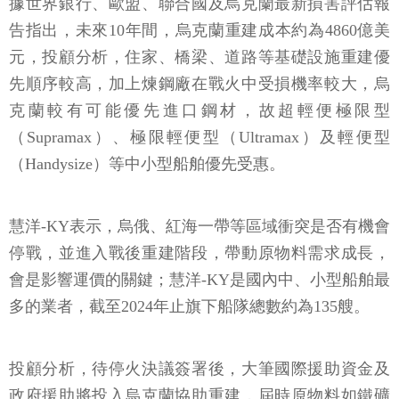
據世界銀行、歐盟、聯合國及烏克蘭最新損害評估報
告指出，未來10年間，烏克蘭重建成本約為4860億美
元，投顧分析，住家、橋梁、道路等基礎設施重建優
先順序較高，加上煉鋼廠在戰火中受損機率較大，烏
克蘭較有可能優先進口鋼材，故超輕便極限型
（Supramax）、極限輕便型（Ultramax）及輕便型
（Handysize）等中小型船舶優先受惠。
慧洋-KY表示，烏俄、紅海一帶等區域衝突是否有機會
停戰，並進入戰後重建階段，帶動原物料需求成長，
會是影響運價的關鍵；慧洋-KY是國內中、小型船舶最
多的業者，截至2024年止旗下船隊總數約為135艘。
投顧分析，待停火決議簽署後，大筆國際援助資金及
政府援助將投入烏克蘭協助重建，屆時原物料如鐵礦