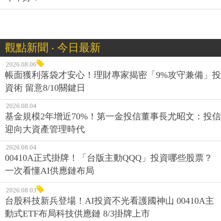
觀點新聞 ‧ 今日最新
2026.08.06
帳面獲利落袋才安心！理財專家揭密「9%攻守兼備」投
資術 留意8/10關鍵日
2026.08.04
基金規模2年增近70%！第一金投信董事長尤昭文：投信
迎向大資產管理時代
2026.08.04
00410A正式掛牌！「台版主動QQQ」投資哪些股票？
一次看懂AI供應鏈布局
2026.08.03
台股科技新兵登場！AI投資不光看護國神山 00410A主
動式ETF布局科技供應鏈 8/3掛牌上市