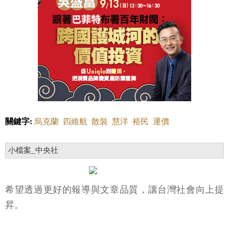
關鍵字:
烏克蘭
四維航
散裝
慧洋
裕民
運價
小檔案_中央社
希望透過更好的報導與文章品質，讓台灣社會向上提
昇。