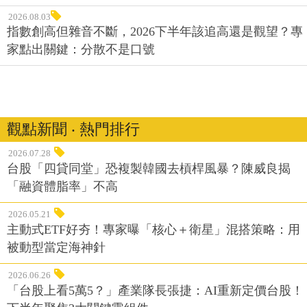
2026.08.03
指數創高但雜音不斷，2026下半年該追高還是觀望？專
家點出關鍵：分散不是口號
觀點新聞 ‧ 熱門排行
2026.07.28
台股「四貸同堂」恐複製韓國去槓桿風暴？陳威良揭
「融資體脂率」不高
2026.05.21
主動式ETF好夯！專家曝「核心＋衛星」混搭策略：用
被動型當定海神針
2026.06.26
「台股上看5萬5？」產業隊長張捷：AI重新定價台股！