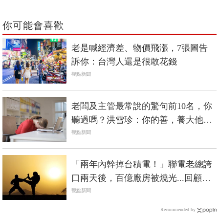
你可能會喜歡
老是喊經濟差、物價飛漲，7張圖告
訴你：台灣人還是很敢花錢
觀點新聞
老闆及主管最常說的驚句前10名，你
聽過嗎？洪雪珍：你的善，養大他的
惡
觀點新聞
「兩年內幹掉台積電！」聯電老總誇
口兩天後，百億廠房被燒光...回顧晶
圓雙雄的恩仇史
觀點新聞
Recommended by