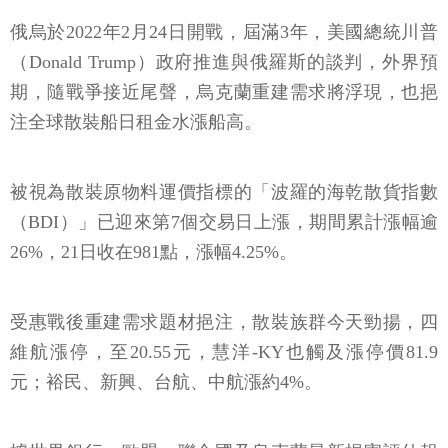
俄烏於2022年2月24日開戰，屆滿3年，美國總統川普
（Donald Trump）政府推進與俄羅斯的談判，外界預
期，隨戰爭接近尾聲，烏克蘭重建需求將浮現，也挹
注全球散裝船日租金水漲船高。
被視為散裝原物料運價指標的「波羅的海乾散貨指數
（BDI）」已迎來第7個交易日上漲，期間累計漲幅逾
26%，21日收在981點，漲幅4.25%。
受惠戰後重建需求題材挹注，散裝族群今天勁揚，四
維航漲停，至20.55元，慧洋-KY也觸及漲停價81.9
元；裕民、新興、台航、中航漲約4%。