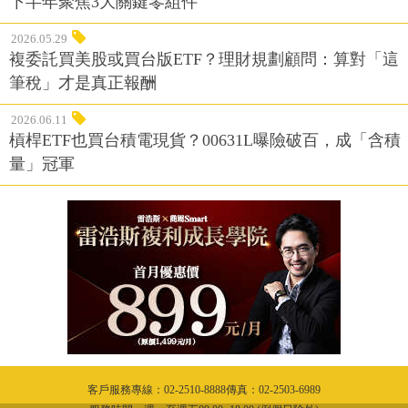
下半年聚焦3大關鍵零組件
2026.05.29
複委託買美股或買台版ETF？理財規劃顧問：算對「這
筆稅」才是真正報酬
2026.06.11
槓桿ETF也買台積電現貨？00631L曝險破百，成「含積
量」冠軍
客戶服務專線：02-2510-8888傳真：02-2503-6989