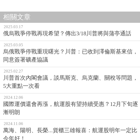
相關文章
2025.03.17
俄烏戰爭停戰再現希望？傳出3/18川普將與蒲亭通話
2025.03.05
烏俄戰爭停戰重現曙光？川普：已收到澤倫斯基來信，
同意簽署礦產協議
2025.02.27
川普首次內閣會議，談馬斯克、烏克蘭、關稅等問題，
5大重點一次看
2024.12.06
國際運價還會再漲，航運股有望持續受惠？12月下旬逐
漸明朗
2024.11.06
萬海、陽明、長榮...貨櫃三雄報喜：航運股明年一定比
今年好！