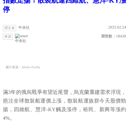
指數走揚！散裝航運四維航、慧洋-KY漲
停
2025.02.24
中央社
撰文者
瀏覽數：
18430
來源
中央社
圖片來源：Adobe Firefly
滿3年的俄烏戰爭有望近尾聲，烏克蘭重建需求浮現，
挹注全球散裝船運價上漲，散裝航運族群今天股價勁
揚，四維航、慧洋-KY觸及漲停，裕民、新興等漲約
4%。