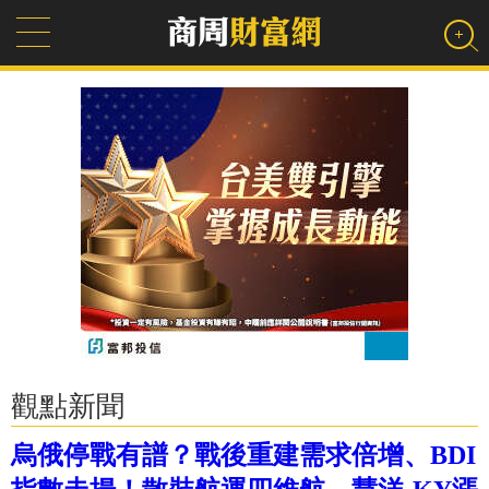
觀點新聞
烏俄停戰有譜？戰後重建需求倍增、BDI