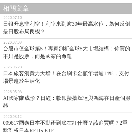
相關文章
2026.07.16
日銀升息非利空！利率來到逾30年最高水位，為何反倒
是日股布局良機？
2026.07.03
台股市值全球第5！專家剖析全球5大市場結構：你買的
不只是股票，而是國家的命運
2026.05.28
日本旅客消費力大增！在台刷卡金額年增逾14%，支付
場景趨於生活化
2026.05.08
AI國家隊成形？日經：軟銀擬攜輝達與鴻海在日產伺服
器
2026.03.12
009817國泰日本不動產到底在紅什麼？該追買嗎？2重
點剖析日本REITs ETF