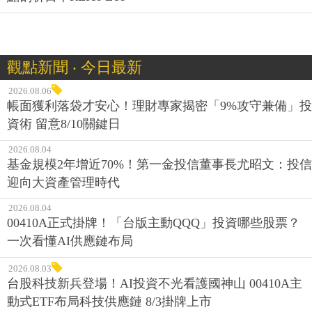
觀點新聞 ‧ 今日最新
2026.08.06
帳面獲利落袋才安心！理財專家揭密「9%攻守兼備」投
資術 留意8/10關鍵日
2026.08.04
基金規模2年增近70%！第一金投信董事長尤昭文：投信
迎向大資產管理時代
2026.08.04
00410A正式掛牌！「台版主動QQQ」投資哪些股票？
一次看懂AI供應鏈布局
2026.08.03
台股科技新兵登場！AI投資不光看護國神山 00410A主
動式ETF布局科技供應鏈 8/3掛牌上市