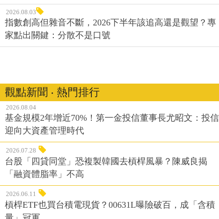
2026.08.03
指數創高但雜音不斷，2026下半年該追高還是觀望？專
家點出關鍵：分散不是口號
觀點新聞 ‧ 熱門排行
2026.08.04
基金規模2年增近70%！第一金投信董事長尤昭文：投信
迎向大資產管理時代
2026.07.28
台股「四貸同堂」恐複製韓國去槓桿風暴？陳威良揭
「融資體脂率」不高
2026.06.11
槓桿ETF也買台積電現貨？00631L曝險破百，成「含積
量」冠軍