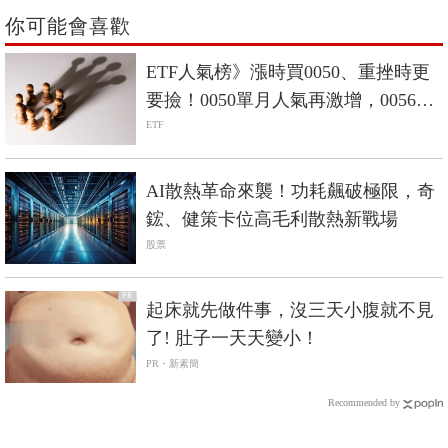
你可能會喜歡
ETF人氣榜》漲時買0050、重挫時更
要撿！0050單月人氣再激增，0056重
返人氣二哥
ETF
AI散熱革命來襲！功耗飆破極限，奇
鋐、健策卡位高毛利散熱新戰場
股票
PR
起床就先做件事，沒三天小腹就不見
了! 肚子一天天變小！
PR・新素簡
Recommended by