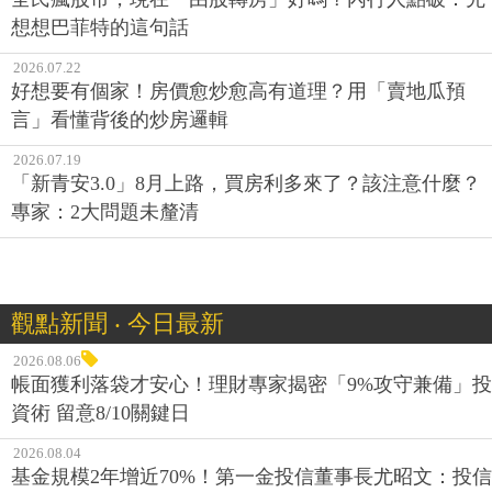
想想巴菲特的這句話
2026.07.22
好想要有個家！房價愈炒愈高有道理？用「賣地瓜預
言」看懂背後的炒房邏輯
2026.07.19
「新青安3.0」8月上路，買房利多來了？該注意什麼？
專家：2大問題未釐清
觀點新聞 ‧ 今日最新
2026.08.06
帳面獲利落袋才安心！理財專家揭密「9%攻守兼備」投
資術 留意8/10關鍵日
2026.08.04
基金規模2年增近70%！第一金投信董事長尤昭文：投信