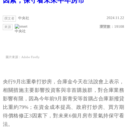
因素，保守看未來半年房市
2024.11.22
中央社
撰文者
瀏覽數：
19108
來源
中央社
圖片來源：Adobe Firefly
央行9月出重拳打炒房，合庫金今天在法說會上表示，
相關措施主要影響投資客與非首購族群，對合庫業務
影響有限，因為今年前9月新青安等首購占合庫新撥貸
比重約79%；在資金成本提高、政府打炒房、買方期
待價格修正3因素下，對未來6個月房市景氣持保守看
法。