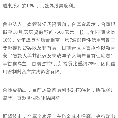
股東股利的10%，其餘為股票股利。
會中法人、媒體關切房貸議題，合庫金表示，合庫銀
截至10月底房貸餘額約7600億元，較去年同期成長
18%，全年成長率應會相當；第7波選擇性信用管制主
要影響投資客以及非首購，目前合庫房貸承作以新青
安（借款人與其配偶及未成年子女均無自有住宅者）
等首購為主，首購占前9月新撥貸比重約79%，因此信
用管制對合庫業務影響有限。
合庫金指出，目前房貸首購利率2.478%起，將視客戶
資歷、貢獻度個案評估調整。
展望後市，合庫金表示，在資金成本提高、央行端出