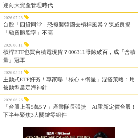
迎向大資產管理時代
2026.07.28
台股「四貸同堂」恐複製韓國去槓桿風暴？陳威良揭
「融資體脂率」不高
2026.06.11
槓桿ETF也買台積電現貨？00631L曝險破百，成「含積
量」冠軍
2026.05.21
主動式ETF好夯！專家曝「核心＋衛星」混搭策略：用
被動型當定海神針
2026.06.26
「台股上看5萬5？」產業隊長張捷：AI重新定價台股！
下半年聚焦3大關鍵零組件