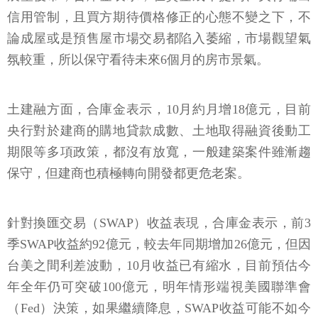
信用管制，且買方期待價格修正的心態不變之下，不
論成屋或是預售屋市場交易都陷入萎縮，市場觀望氣
氛較重，所以保守看待未來6個月的房市景氣。
土建融方面，合庫金表示，10月約月增18億元，目前
央行對於建商的購地貸款成數、土地取得融資後動工
期限等多項政策，都沒有放寬，一般建築案件雖漸趨
保守，但建商也積極轉向開發都更危老案。
針對換匯交易（SWAP）收益表現，合庫金表示，前3
季SWAP收益約92億元，較去年同期增加26億元，但因
台美之間利差波動，10月收益已有縮水，目前預估今
年全年仍可突破100億元，明年情形端視美國聯準會
（Fed）決策，如果繼續降息，SWAP收益可能不如今