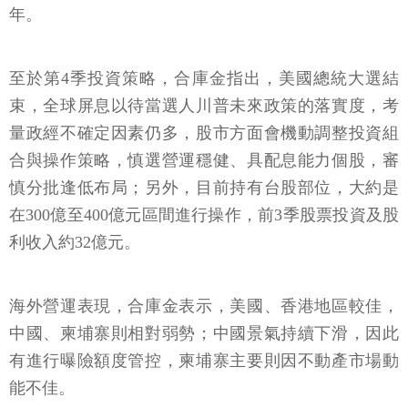
年。
至於第4季投資策略，合庫金指出，美國總統大選結
束，全球屏息以待當選人川普未來政策的落實度，考
量政經不確定因素仍多，股市方面會機動調整投資組
合與操作策略，慎選營運穩健、具配息能力個股，審
慎分批逢低布局；另外，目前持有台股部位，大約是
在300億至400億元區間進行操作，前3季股票投資及股
利收入約32億元。
海外營運表現，合庫金表示，美國、香港地區較佳，
中國、柬埔寨則相對弱勢；中國景氣持續下滑，因此
有進行曝險額度管控，柬埔寨主要則因不動產市場動
能不佳。