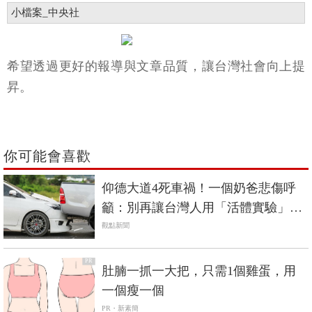
小檔案_中央社
希望透過更好的報導與文章品質，讓台灣社會向上提
昇。
你可能會喜歡
仰德大道4死車禍！一個奶爸悲傷呼
籲：別再讓台灣人用「活體實驗」來
驗證車子安全
觀點新聞
PR
肚腩一抓一大把，只需1個雞蛋，用
一個瘦一個
PR・新素簡