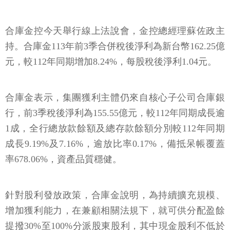
合庫金控今天舉行線上法說會，金控總經理蘇佐政主
持。合庫金113年前3季合併稅後淨利為新台幣162.25億
元，較112年同期增加8.24%，每股稅後淨利1.04元。
合庫金表示，集團獲利主體仍來自核心子公司合庫銀
行，前3季稅後淨利為155.55億元，較112年同期成長逾
1成，全行總放款餘額及總存款餘額分別較112年同期
成長9.19%及7.16%，逾放比率0.17%，備抵呆帳覆蓋
率678.06%，資產品質穩健。
針對股利發放政策，合庫金說明，為持續擴充規模、
增加獲利能力，在兼顧相關法規下，就可供分配盈餘
提撥30%至100%分派股東股利，其中現金股利不低於