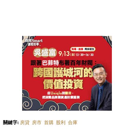
關鍵字:
房貸
房市
首購
股利
合庫