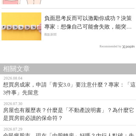
負面思考反而可以激勵你成功？決策
專家：想像自己可能會失敗，能突破
通往終點路上的障礙
觀點新聞
Recommended by
相關文章
2026.08.04
想買房成家，申請「青安3.0」要注意什麼？專家：「這
3件事」先留意
2026.07.30
房屋也有履歷表？什麼是「不動產說明書」？為什麼它
是買房前必讀的保命符？
2026.07.29
全民瘋股市，現在「由股轉房」好嗎？內行人點破：先