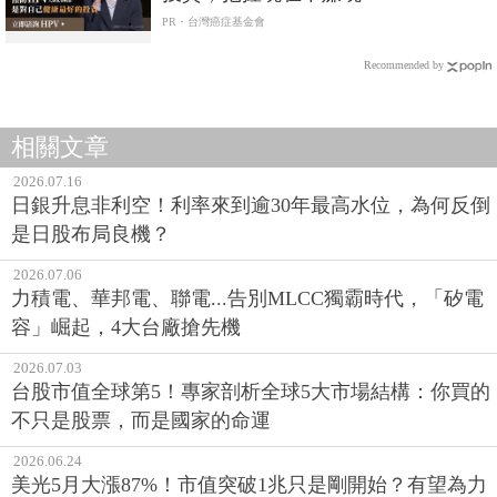
PR・台灣癌症基金會
Recommended by
相關文章
2026.07.16
日銀升息非利空！利率來到逾30年最高水位，為何反倒
是日股布局良機？
2026.07.06
力積電、華邦電、聯電...告別MLCC獨霸時代，「矽電
容」崛起，4大台廠搶先機
2026.07.03
台股市值全球第5！專家剖析全球5大市場結構：你買的
不只是股票，而是國家的命運
2026.06.24
美光5月大漲87%！市值突破1兆只是剛開始？有望為力