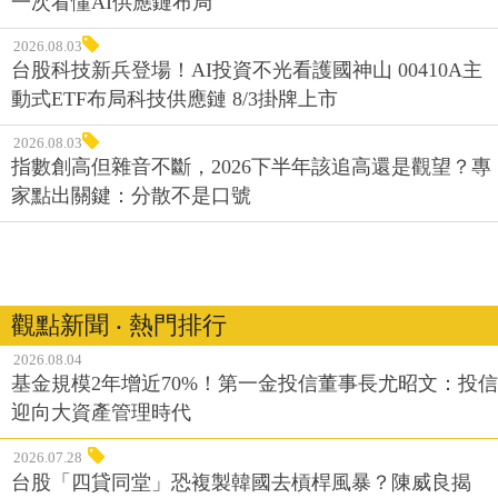
一次看懂AI供應鏈布局
2026.08.03
台股科技新兵登場！AI投資不光看護國神山 00410A主
動式ETF布局科技供應鏈 8/3掛牌上市
2026.08.03
指數創高但雜音不斷，2026下半年該追高還是觀望？專
家點出關鍵：分散不是口號
觀點新聞 ‧ 熱門排行
2026.08.04
基金規模2年增近70%！第一金投信董事長尤昭文：投信
迎向大資產管理時代
2026.07.28
台股「四貸同堂」恐複製韓國去槓桿風暴？陳威良揭