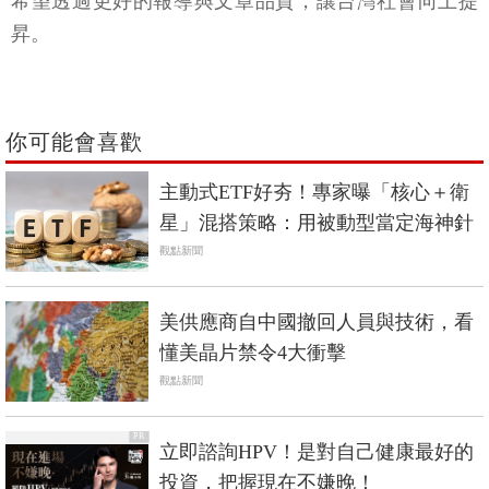
希望透過更好的報導與文章品質，讓台灣社會向上提
昇。
你可能會喜歡
主動式ETF好夯！專家曝「核心＋衛
星」混搭策略：用被動型當定海神針
觀點新聞
美供應商自中國撤回人員與技術，看
懂美晶片禁令4大衝擊
觀點新聞
PR
立即諮詢HPV！是對自己健康最好的
投資，把握現在不嫌晚！