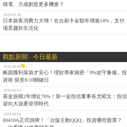
積電、力成創造更多機會？
2026.05.28
日本旅客消費力大增！在台刷卡金額年增逾14%，支付
場景趨於生活化
觀點新聞 ‧ 今日最新
2026.08.06
帳面獲利落袋才安心！理財專家揭密「9%攻守兼備」投
資術 留意8/10關鍵日
2026.08.04
基金規模2年增近70%！第一金投信董事長尤昭文：投信
迎向大資產管理時代
2026.08.04
00410A正式掛牌！「台版主動QQQ」投資哪些股票？