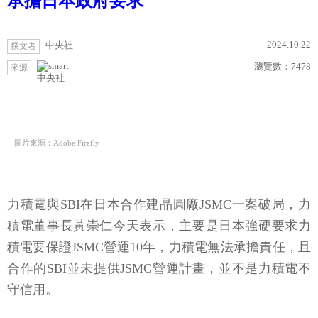
承擔日本政府要求
2024.10.22
中央社
撰文者
瀏覽數：
7478
來源
中央社
圖片來源：Adobe Firefly
力積電與SBI在日本合作建晶圓廠JSMC一案破局，力
積電董事長黃崇仁今天表示，主要是日本強硬要求力
積電要保證JSMC營運10年，力積電無法承擔責任，且
合作的SBI並未提供JSMC營運計畫，並不是力積電不
守信用。