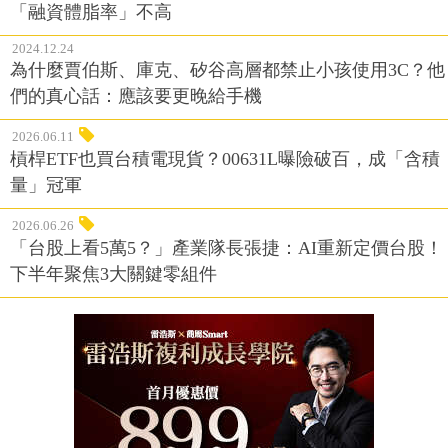
「融資體脂率」不高
2024.12.24
為什麼賈伯斯、庫克、矽谷高層都禁止小孩使用3C？他
們的真心話：應該要更晚給手機
2026.06.11
槓桿ETF也買台積電現貨？00631L曝險破百，成「含積
量」冠軍
2026.06.26
「台股上看5萬5？」產業隊長張捷：AI重新定價台股！
下半年聚焦3大關鍵零組件