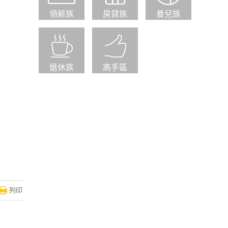
領薪族
房貸族
養兒族
退休族
高手區
列印