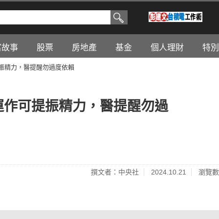
富故事
股票
房地產
基金
個人理財
特別
振精力，醫提醒勿過度依賴
運作可提振精力，醫提醒勿過
撰文者：中央社
2024.10.21
瀏覽數