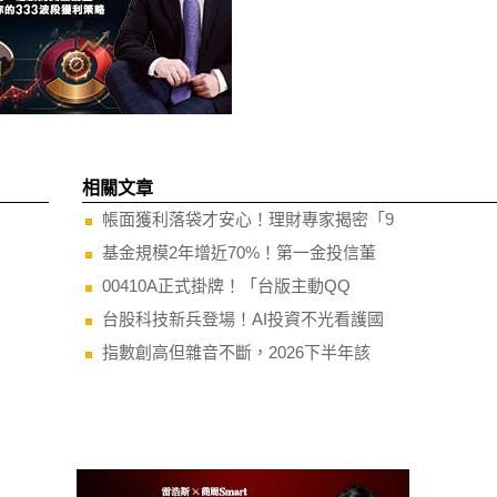
相關文章
帳面獲利落袋才安心！理財專家揭密「9
基金規模2年增近70%！第一金投信董
00410A正式掛牌！「台版主動QQ
台股科技新兵登場！AI投資不光看護國
指數創高但雜音不斷，2026下半年該