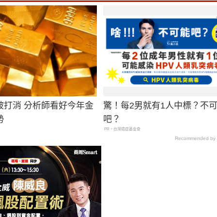
被打消 分析師看好今年金
驚！每2男就有1人中標？不
勢
吧？
PR・台灣癌症基金會
Recommended by