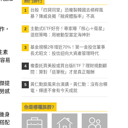
熱門排行
台股「四貸同堂」恐複製韓國去槓桿風
1
暴？陳威良揭「融資體脂率」不高
主動式ETF好夯！專家曝「核心＋衛星」
作，
2
混搭策略：用被動型當定海神針
基金規模2年增近70%！第一金投信董事
3
生素
長尤昭文：投信迎向大資產管理時代
都容易
複委託買美股或買台版ETF？理財規劃顧
4
問：算對「這筆稅」才是真正報酬
傑提
黃仁勳旋風來台演講，黃仁勳：沒有台積
5
電，輝達不會有今天成就
勞感
你是哪種族群?
後身
搭配