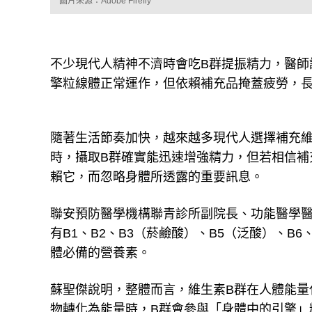
圖片來源：Adobe Firefly
不少現代人精神不濟時會吃B群提振精力，醫師
擎粒線體正常運作，但依賴補充品掩蓋疲勞，
隨著生活節奏加快，越來越多現代人選擇補充維
時，攝取B群確實能迅速增強精力，但若相信補
賴它，而忽略身體所透露的重要訊息。
聯安預防醫學機構聯青診所副院長、功能醫學醫
有B1、B2、B3（菸鹼酸）、B5（泛酸）、B
體必備的營養素。
蘇聖傑說明，整體而言，維生素B群在人體能量
物轉化為能量時，B群會參與「身體中的引擎」