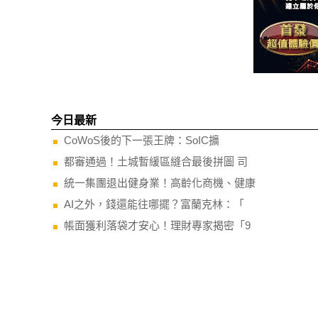
今日最新
CoWoS後的下一張王牌：SoIC擴
都審通過！土城暫緩區縫合最後拼圖 司
統一集團退出健身業！高齡化商機、健康
AI之外，錢還能往哪擺？富蘭克林：「
帳面獲利落袋才安心！理財專家揭密「9