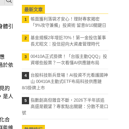
最新文章
帳面獲利落袋才安心！理財專家揭密
1
「9%攻守兼備」投資術 留意8/10關鍵日
身體引
基金規模2年增近70%！第一金投信董事
2
長尤昭文：投信迎向大資產管理時代
00410A正式掛牌！「台版主動QQQ」投
憊
3
資哪些股票？一次看懂AI供應鏈布局
過於依
台股科技新兵登場！AI投資不光看護國神
4
山 00410A主動式ETF布局科技供應鏈
8/3掛牌上市
見的
，是人
指數創高但雜音不斷，2026下半年該追
5
高還是觀望？專家點出關鍵：分散不是口
號
化合
群能維