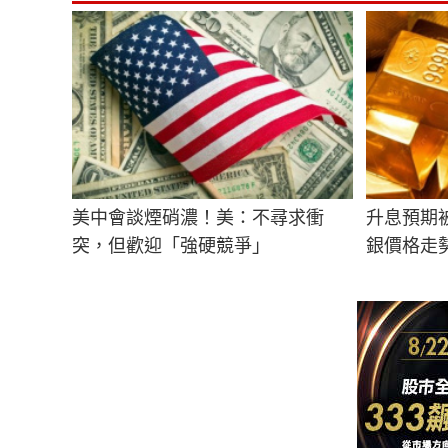
美中會談煙硝濃！美：不尋求衝
升息預期
突，但歡迎「強硬競爭」
銀價格走