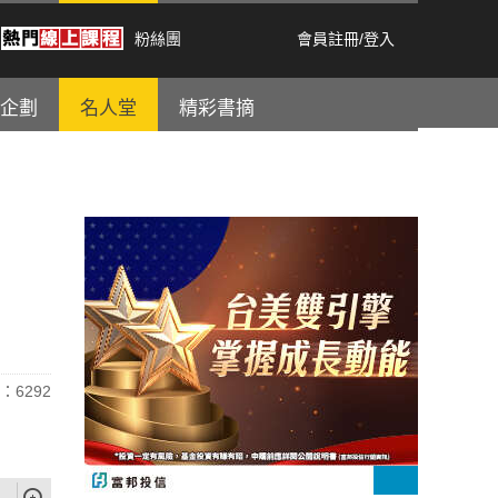
粉絲團
會員註冊
/
登入
企劃
名人堂
精彩書摘
：6292