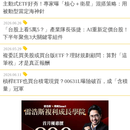
主動式ETF好夯！專家曝「核心＋衛星」混搭策略：用
被動型當定海神針
2026.06.26
「台股上看5萬5？」產業隊長張捷：AI重新定價台股！
下半年聚焦3大關鍵零組件
2026.05.29
複委託買美股或買台版ETF？理財規劃顧問：算對「這
筆稅」才是真正報酬
2026.06.11
槓桿ETF也買台積電現貨？00631L曝險破百，成「含積
量」冠軍