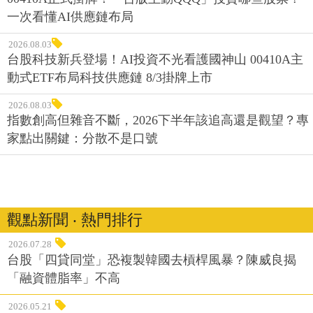
一次看懂AI供應鏈布局
2026.08.03
台股科技新兵登場！AI投資不光看護國神山 00410A主
動式ETF布局科技供應鏈 8/3掛牌上市
2026.08.03
指數創高但雜音不斷，2026下半年該追高還是觀望？專
家點出關鍵：分散不是口號
觀點新聞 ‧ 熱門排行
2026.07.28
台股「四貸同堂」恐複製韓國去槓桿風暴？陳威良揭
「融資體脂率」不高
2026.05.21