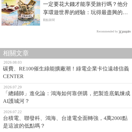
一定要花大錢才能享受旅行嗎？他分
享環遊世界的經驗：玩得最盡興的旅
程，不一定是最花錢的那幾次
觀點新聞
Recommended by
相關文章
2026.08.03
碳費、RE100催生綠能擴廠潮！綠電企業卡位遠雄信義
CENTER
2026.07.29
「總鋪師」進化論：鴻海如何靠併購，把製造底氣煉成
AI護城河？
2026.07.22
台積電、聯發科、鴻海、台達電全面轉強，4萬2000點
是這波的低點嗎？