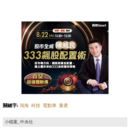
關鍵字:
鴻海
科技
電動車
量產
小檔案_中央社