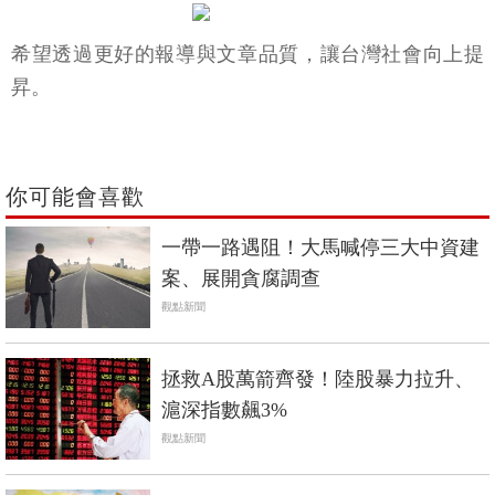
希望透過更好的報導與文章品質，讓台灣社會向上提
昇。
你可能會喜歡
一帶一路遇阻！大馬喊停三大中資建
案、展開貪腐調查
觀點新聞
拯救A股萬箭齊發！陸股暴力拉升、
滬深指數飆3%
觀點新聞