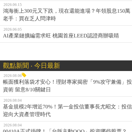
2026.06.15
鴻海衝上300元又下跌，現在還能進場？年領股息150萬
老手：買在乏人問津時
2026.06.05
AI產業鏈擴編需求旺 桃園首座LEED認證商辦吸睛
觀點新聞 ‧ 今日最新
2026.08.06
帳面獲利落袋才安心！理財專家揭密「9%攻守兼備」投
資術 留意8/10關鍵日
2026.08.04
基金規模2年增近70%！第一金投信董事長尤昭文：投信
迎向大資產管理時代
2026.08.04
00410A正式掛牌！「台版主動QQQ」投資哪些股票？