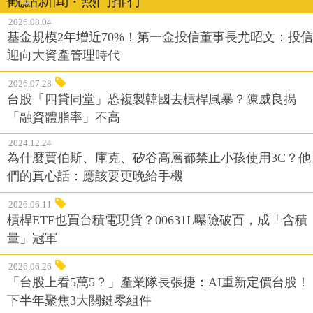
觀點新聞 ‧ 熱門排行
2026.08.04
基金規模2年增近70%！第一金投信董事長尤昭文：投信
迎向大資產管理時代
2026.07.28
台股「四貸同堂」恐複製韓國去槓桿風暴？陳威良揭
「融資體脂率」不高
2024.12.24
為什麼賈伯斯、庫克、矽谷高層都禁止小孩使用3C？他
們的真心話：應該要更晚給手機
2026.06.11
槓桿ETF也買台積電現貨？00631L曝險破百，成「含積
量」冠軍
2026.06.26
「台股上看5萬5？」產業隊長張捷：AI重新定價台股！
下半年聚焦3大關鍵零組件