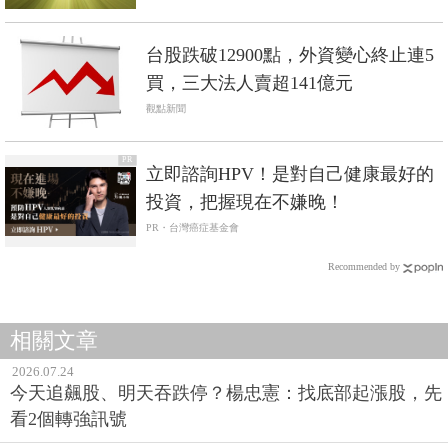
台股跌破12900點，外資變心終止連5
買，三大法人賣超141億元
觀點新聞
PR
立即諮詢HPV！是對自己健康最好的
投資，把握現在不嫌晚！
PR・台灣癌症基金會
Recommended by
相關文章
2026.07.24
今天追飆股、明天吞跌停？楊忠憲：找底部起漲股，先
看2個轉強訊號