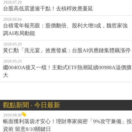
2026.07.20
台股高低震盪逾千點！去槓桿效應蔓延
2026.06.04
台積電年報亮眼：股價翻倍、股利大增3成，魏哲家強
調AI布局動能
2026.05.29
黃仁勳「兆元宴」效應發威：台股AI供應鏈集體飆漲停
2026.05.25
繼00403A後又一檔！主動式ETF熱潮延續00988A溢價擴
大
觀點新聞 ‧ 今日最新
2026.08.06
帳面獲利落袋才安心！理財專家揭密「9%攻守兼備」投
資術 留意8/10關鍵日