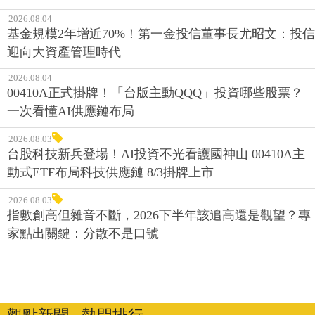
2026.08.04
基金規模2年增近70%！第一金投信董事長尤昭文：投信
迎向大資產管理時代
2026.08.04
00410A正式掛牌！「台版主動QQQ」投資哪些股票？
一次看懂AI供應鏈布局
2026.08.03
台股科技新兵登場！AI投資不光看護國神山 00410A主
動式ETF布局科技供應鏈 8/3掛牌上市
2026.08.03
指數創高但雜音不斷，2026下半年該追高還是觀望？專
家點出關鍵：分散不是口號