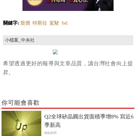
關鍵字:
股價
特斯拉
駕駛
fsd
小檔案_中央社
希望透過更好的報導與文章品質，讓台灣社會向上提
昇。
你可能會喜歡
Q2全球矽晶圓出貨面積季增8% 寫近6
季新高
觀點新聞