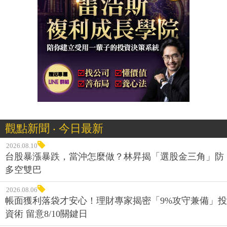
觀點新聞 ‧ 今日最新
2026.08.10
台股暴漲暴跌，當沖怎麼做？林昇揭「選股金三角」防
多空雙巴
2026.08.06
帳面獲利落袋才安心！理財專家揭密「9%攻守兼備」投
資術 留意8/10關鍵日