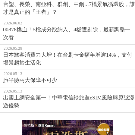
台塑、長榮、南亞科、群創、中鋼...7檔景氣循環股，誰
才是真正的「王者」？
2026.06.02
00878換血！5檔成分股納入、4檔遭剔除，最新調整一
次看
2026.05.28
日本旅客消費力大增！在台刷卡金額年增逾14%，支付
場景趨於生活化
2026.05.13
旅平險兩大保障不可少
2026.05.13
出國上網安全第一！中華電信談旅遊eSIM風險與原號漫
遊優勢