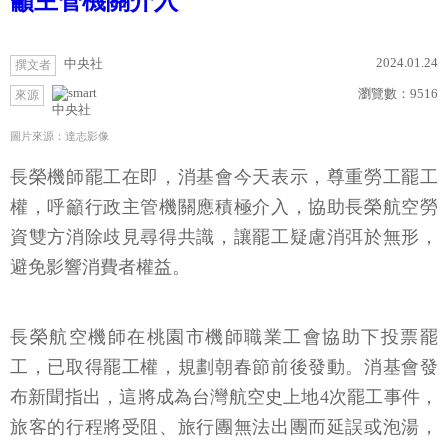
籲主管機關介入
2024.01.24
中央社
撰文者
瀏覽數：
9516
來源
中央社
圖片來源：達志影像
長榮機師罷工在即，消基會今天表示，尊重勞工罷工
權，呼籲行政主管機關應積極介入，協助長榮航空勞
資雙方消除歧見尋得共識，讓罷工疑慮消弭於無形，
避免影響消費者權益。
長榮航空機師在桃園市機師職業工會協助下投票罷
工，已取得罷工權，規劃朝春節前後發動。消基會發
布新聞指出，這將成為台灣航空史上地4次罷工事件，
旅客的行程將受阻、旅行團無法出團而延誤或泡湯，