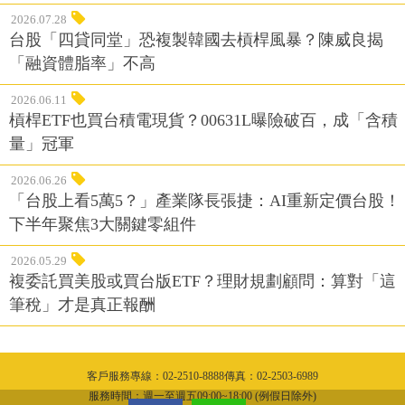
2026.07.28
台股「四貸同堂」恐複製韓國去槓桿風暴？陳威良揭
「融資體脂率」不高
2026.06.11
槓桿ETF也買台積電現貨？00631L曝險破百，成「含積
量」冠軍
2026.06.26
「台股上看5萬5？」產業隊長張捷：AI重新定價台股！
下半年聚焦3大關鍵零組件
2026.05.29
複委託買美股或買台版ETF？理財規劃顧問：算對「這
筆稅」才是真正報酬
客戶服務專線：02-2510-8888傳真：02-2503-6989
服務時間：週一至週五09:00~18:00 (例假日除外)