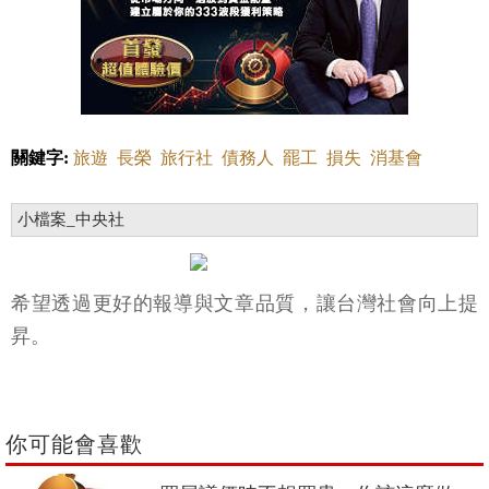
關鍵字:
旅遊
長榮
旅行社
債務人
罷工
損失
消基會
小檔案_中央社
希望透過更好的報導與文章品質，讓台灣社會向上提
昇。
你可能會喜歡