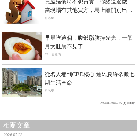
買屋議價時不想買貴，你該這麼做：
當現場有其他買方，馬上離開別出
價！
房地產
PR
早晨吃這個，腹部脂肪掉光光，一個
月大肚腩不見了
PR・新素簡
從名人巷到CBD核心 遠雄夏綠蒂掀七
期生活革命
房地產
Recommended by
相關文章
2026.07.23