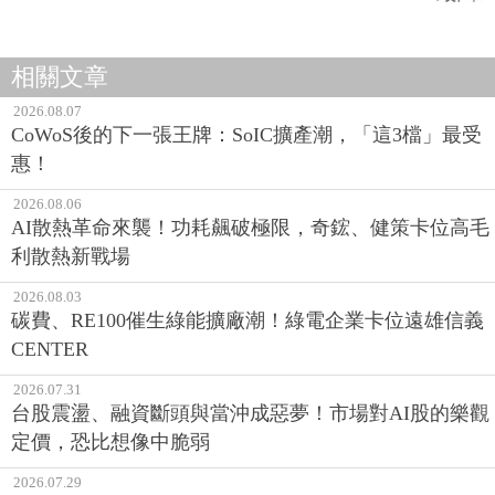
相關文章
2026.08.07
CoWoS後的下一張王牌：SoIC擴產潮，「這3檔」最受
惠！
2026.08.06
AI散熱革命來襲！功耗飆破極限，奇鋐、健策卡位高毛
利散熱新戰場
2026.08.03
碳費、RE100催生綠能擴廠潮！綠電企業卡位遠雄信義
CENTER
2026.07.31
台股震盪、融資斷頭與當沖成惡夢！市場對AI股的樂觀
定價，恐比想像中脆弱
2026.07.29