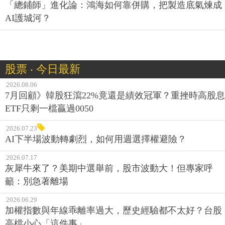
「總鋪師」進化論：鴻海如何靠併購，把製造底氣煉成
AI護城河？
股票 ‧ 今日最新
2026.08.06
7月回顧》韓股狂瀉22%竟還是績效冠軍？重挫時高股息
ETF只剩一檔贏過0050
2026.07.23
AI下半場波動轉劇烈，如何用週選擇權避險？
2026.07.17
灰犀牛來了？美期中選舉前，股市波動大！但專家呼
籲：別急著離場
2026.06.29
加權指數與年線乖離率過大，歷史經驗都不太好？台股
高檔小心「這件事」