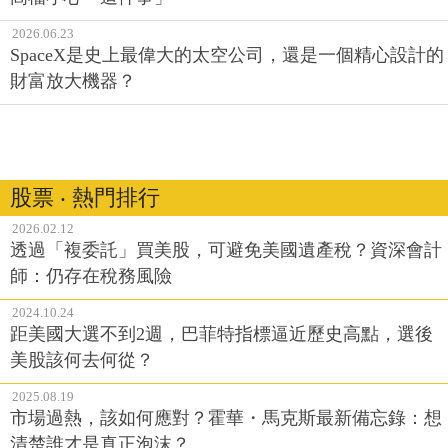
2026.06.23
SpaceX是史上最偉大的太空公司，還是一個精心設計的
財富放大機器？
股票 ‧ 熱門排行
2026.02.12
透過「複委託」買美股，可避免美國遺產稅？資深會計
師：仍存在稅務風險
2024.10.24
距美國大選不到2週，巴菲特指標逼近歷史高點，選後
美股該何去何從？
2025.08.19
市場過熱，該如何應對？霍華・馬克斯最新備忘錄：想
清楚誰才是真正泡沫？