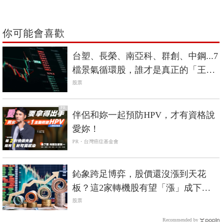
你可能會喜歡
台塑、長榮、南亞科、群創、中鋼...7
檔景氣循環股，誰才是真正的「王
者」？
股票
PR
伴侶和妳一起預防HPV，才有資格說
愛妳！
PR・台灣癌症基金會
鈊象跨足博弈，股價還沒漲到天花
板？這2家轉機股有望「漲」成下一
個鈊象？
股票
Recommended by