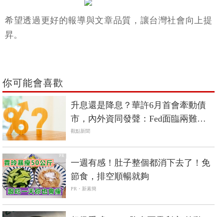
希望透過更好的報導與文章品質，讓台灣社會向上提
昇。
你可能會喜歡
升息還是降息？華許6月首會牽動債
市，內外資同發聲：Fed面臨兩難，
短天期非投等債才能攻守兼備
觀點新聞
PR
一週有感！肚子整個都消下去了！免
節食，排空順暢就夠
PR・新素簡