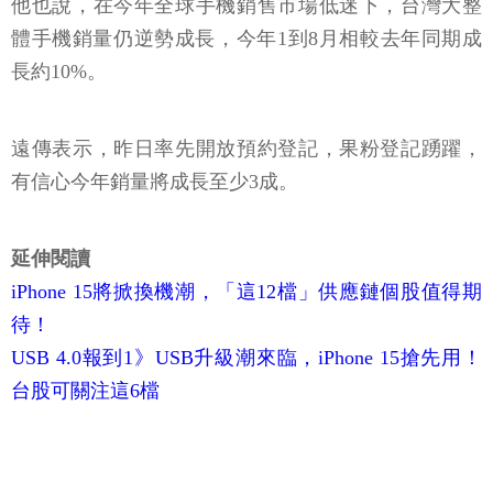
他也說，在今年全球手機銷售市場低迷下，台灣大整
體手機銷量仍逆勢成長，今年1到8月相較去年同期成
長約10%。
遠傳表示，昨日率先開放預約登記，果粉登記踴躍，
有信心今年銷量將成長至少3成。
延伸閱讀
iPhone 15將掀換機潮，「這12檔」供應鏈個股值得期
待！
USB 4.0報到1》USB升級潮來臨，iPhone 15搶先用！
台股可關注這6檔