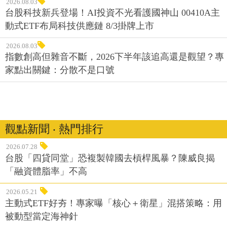
2026.08.03
台股科技新兵登場！AI投資不光看護國神山 00410A主
動式ETF布局科技供應鏈 8/3掛牌上市
2026.08.03
指數創高但雜音不斷，2026下半年該追高還是觀望？專
家點出關鍵：分散不是口號
觀點新聞 ‧ 熱門排行
2026.07.28
台股「四貸同堂」恐複製韓國去槓桿風暴？陳威良揭
「融資體脂率」不高
2026.05.21
主動式ETF好夯！專家曝「核心＋衛星」混搭策略：用
被動型當定海神針