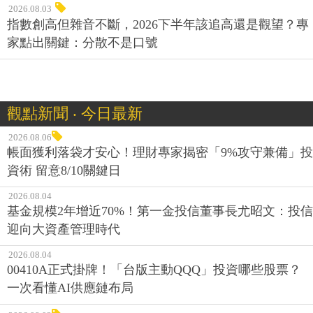
2026.08.03
指數創高但雜音不斷，2026下半年該追高還是觀望？專
家點出關鍵：分散不是口號
觀點新聞 ‧ 今日最新
2026.08.06
帳面獲利落袋才安心！理財專家揭密「9%攻守兼備」投
資術 留意8/10關鍵日
2026.08.04
基金規模2年增近70%！第一金投信董事長尤昭文：投信
迎向大資產管理時代
2026.08.04
00410A正式掛牌！「台版主動QQQ」投資哪些股票？
一次看懂AI供應鏈布局