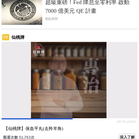
超級重磅！Fed 降息至零利率 啟動
7000 億美元 QE 計畫
觀點新聞
仙桃牌
PR
ads by popIn
【仙桃牌】保血平丸(去羚羊角)
深入了解
觀看次數 51,763次