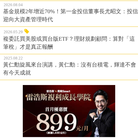
2026.08.04
基金規模2年增近70%！第一金投信董事長尤昭文：投信
迎向大資產管理時代
2026.05.29
複委託買美股或買台版ETF？理財規劃顧問：算對「這
筆稅」才是真正報酬
2025.08.22
黃仁勳旋風來台演講，黃仁勳：沒有台積電，輝達不會
有今天成就