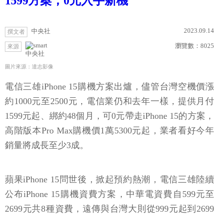
1599方案，0元入手新機
2023.09.14
中央社
撰文者
瀏覽數：
8025
來源
中央社
圖片來源：達志影像
電信三雄iPhone 15購機方案出爐，儘管台灣空機價漲
約1000元至2500元，電信業仍和去年一樣，提供月付
1599元起、綁約48個月，可0元帶走iPhone 15的方案，
高階版本Pro Max購機價1萬5300元起，業者看好今年
銷量將成長至少3成。
蘋果iPhone 15問世後，掀起預約熱潮，電信三雄陸續
公布iPhone 15購機資費方案，中華電資費自599元至
2699元共8種資費，遠傳與台灣大則從999元起到2699