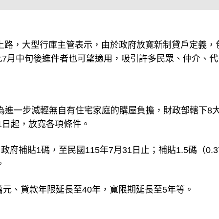
天上路，大型行庫主管表示，由於政府放寬新制貸戶定義，
此7月中旬後進件者也可望適用，吸引許多民眾、仲介、代
為進一步減輕無自有住宅家庭的購屋負擔，財政部轄下8
1日起，放寬各項條件。
貼1碼，至民國115年7月31日止；補貼1.5碼（0.3
。
萬元、貸款年限延長至40年，寬限期延長至5年等。