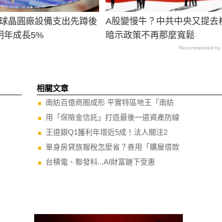
：全球晶圓廠設備支出先蹲後
A股變慢牛？中共中央又提去
明年成長5%
暗示政策不再那麼寬鬆
Recommended by
相關文章
南紡百億商圈成形 平實特區地王「南紡
用「保險金信託」打造最後一道資產防線
王道銀Q1獲利年增近5成！法人關注2
單身房貸族報稅怎麼省？善用「購屋借款
台積電、聯發科...AI財富鏈下受惠