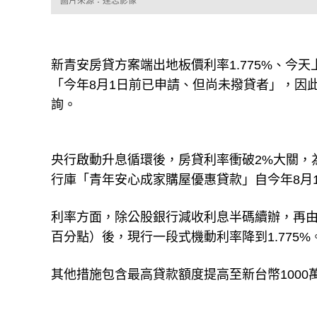
圖片來源：達志影像
新青安房貸方案端出地板價利率1.775%、今
「今年8月1日前已申請、但尚未撥貸者」，因
詢。
央行啟動升息循環後，房貸利率衝破2%大關，
行庫「青年安心成家購屋優惠貸款」自今年8月
利率方面，除公股銀行減收利息半碼續辦，再由政府補
百分點）後，現行一段式機動利率降到1.775%
其他措施包含最高貸款額度提高至新台幣1000