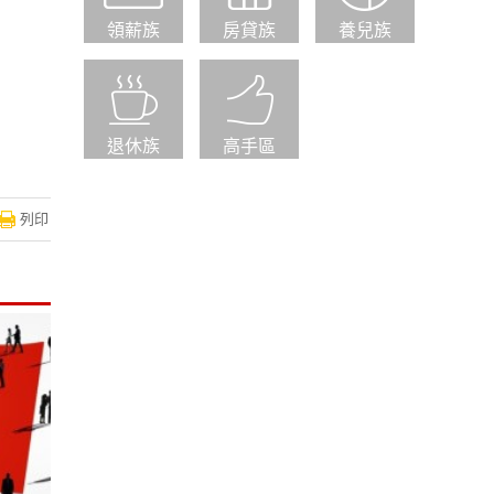
領薪族
房貸族
養兒族
退休族
高手區
列印