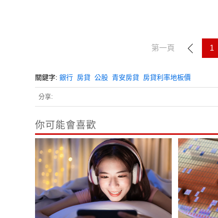
第一頁
1
關鍵字:
銀行
房貸
公股
青安房貸
房貸利率地板價
分享:
你可能會喜歡