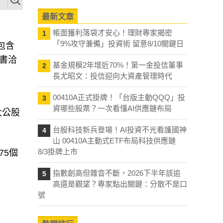
最新文章
帳面獲利落袋才安心！理財專家揭密
1
「9%攻守兼備」投資術 留意8/10關鍵日
包含
書洽
基金規模2年增近70%！第一金投信董事
2
長尤昭文：投信迎向大資產管理時代
00410A正式掛牌！「台版主動QQQ」投
3
資哪些股票？一次看懂AI供應鏈布局
大公股
台股科技新兵登場！AI投資不光看護國神
4
山 00410A主動式ETF布局科技供應鏈
8/3掛牌上市
75個
指數創高但雜音不斷，2026下半年該追
5
高還是觀望？專家點出關鍵：分散不是口
號