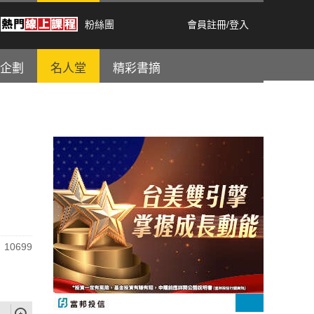
粉絲團
會員註冊
/
登入
企劃
名人堂
精彩書摘
10699