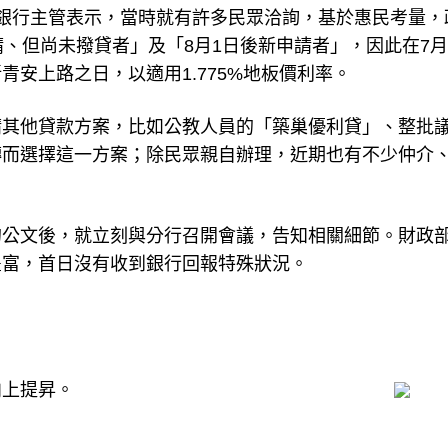
銀行主管表示，當時就有許多民眾洽詢，基於惠民考量，
請、但尚未撥貸者」及「8月1日後新申請者」，因此在7
安上路之日，以適用1.775%地板價利率。
請其他貸款方案，比如公教人員的「築巢優利貸」、整批
轉而選擇這一方案；除民眾親自辦理，近期也有不少仲介
的公文後，就立刻與分行召開會議，告知相關細節。財政
豐富，首日沒有收到銀行回報特殊狀況。
向上提昇。