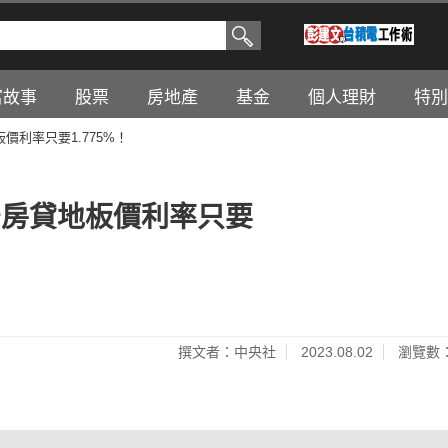
富故事
股票
房地產
基金
個人理財
特別
價利率只要1.775%！
安房貸地板價利率只要
撰文者：中央社
2023.08.02
瀏覽數：