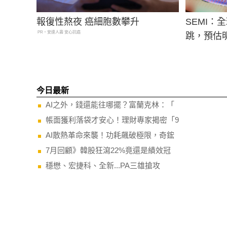
報復性熬夜 癌細胞數攀升
SEMI
PR・安達人壽 安心抗癌
跳，預估
今日最新
AI之外，錢還能往哪擺？富蘭克林：「
帳面獲利落袋才安心！理財專家揭密「9
AI散熱革命來襲！功耗飆破極限，奇鋐
7月回顧》韓股狂瀉22%竟還是績效冠
穩懋、宏捷科、全新...PA三雄搶攻