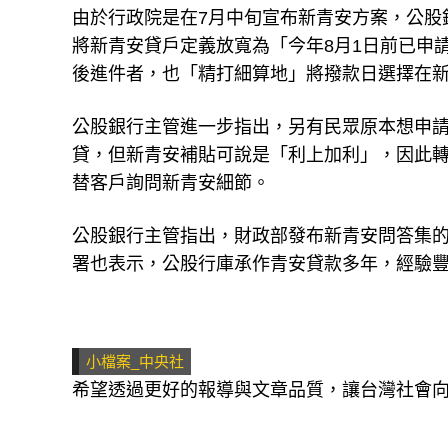
由於行政院是在7月中旬宣布新青安方案，公股
將新青安貸戶定義放寬為「今年8月1日前已申
後進件者，也「精打細算地」將撥款日選擇在新青
公股銀行主管進一步指出，另有民眾原本想申
貸，但新青安補貼可說是「利上加利」，因此
替客戶詢問新青安細節。
公股銀行主管指出，財政部發布新青安問答集
署也表示，公股行庫承作青安貸款多年，經驗
小檔案_中央社
希望透過更好的報導與文章品質，讓台灣社會