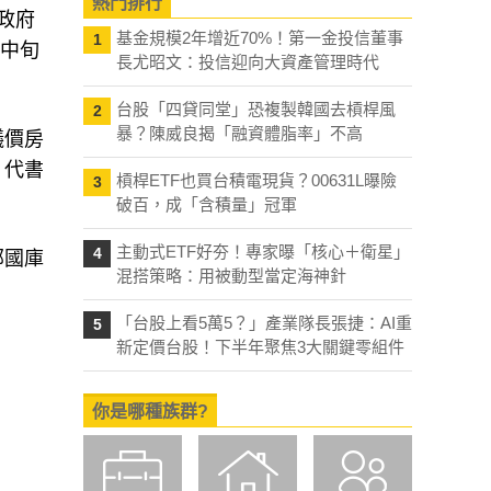
熱門排行
政府
基金規模2年增近70%！第一金投信董事
1
月中旬
長尤昭文：投信迎向大資產管理時代
台股「四貸同堂」恐複製韓國去槓桿風
2
暴？陳威良揭「融資體脂率」不高
議價房
、代書
槓桿ETF也買台積電現貨？00631L曝險
3
破百，成「含積量」冠軍
主動式ETF好夯！專家曝「核心＋衛星」
4
部國庫
混搭策略：用被動型當定海神針
「台股上看5萬5？」產業隊長張捷：AI重
5
新定價台股！下半年聚焦3大關鍵零組件
你是哪種族群?