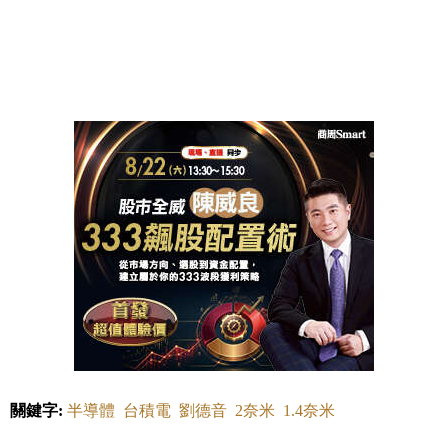
關鍵字:
半導體
台積電
劉德音
2奈米
1.4奈米