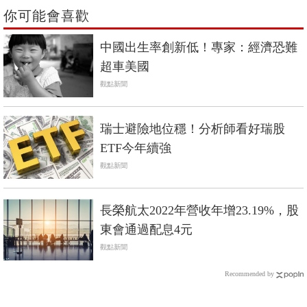
你可能會喜歡
中國出生率創新低！專家：經濟恐難
超車美國
觀點新聞
瑞士避險地位穩！分析師看好瑞股
ETF今年續強
觀點新聞
長榮航太2022年營收年增23.19%，股
東會通過配息4元
觀點新聞
Recommended by