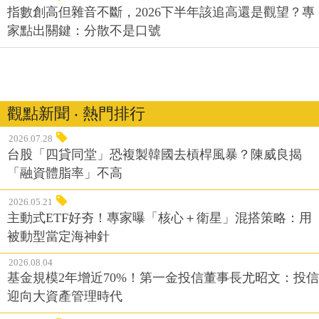
指數創高但雜音不斷，2026下半年該追高還是觀望？專
家點出關鍵：分散不是口號
觀點新聞 ‧ 熱門排行
2026.07.28
台股「四貸同堂」恐複製韓國去槓桿風暴？陳威良揭
「融資體脂率」不高
2026.05.21
主動式ETF好夯！專家曝「核心＋衛星」混搭策略：用
被動型當定海神針
2026.08.04
基金規模2年增近70%！第一金投信董事長尤昭文：投信
迎向大資產管理時代