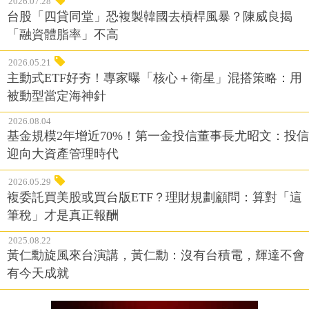
2026.07.28
台股「四貸同堂」恐複製韓國去槓桿風暴？陳威良揭
「融資體脂率」不高
2026.05.21
主動式ETF好夯！專家曝「核心＋衛星」混搭策略：用
被動型當定海神針
2026.08.04
基金規模2年增近70%！第一金投信董事長尤昭文：投信
迎向大資產管理時代
2026.05.29
複委託買美股或買台版ETF？理財規劃顧問：算對「這
筆稅」才是真正報酬
2025.08.22
黃仁勳旋風來台演講，黃仁勳：沒有台積電，輝達不會
有今天成就