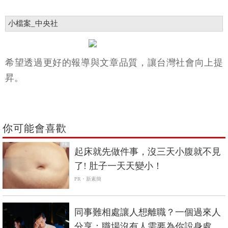
關鍵字:
通膨
中國
中國經濟
中共
小檔案_中央社
希望透過更好的報導與文章品質，讓台灣社會向上提
昇。
你可能會喜歡
PR
起床就先做件事，沒三天小腹就不見
了! 肚子一天天變小！
PR・新素簡
同事難相處讓人想離職？一個過來人