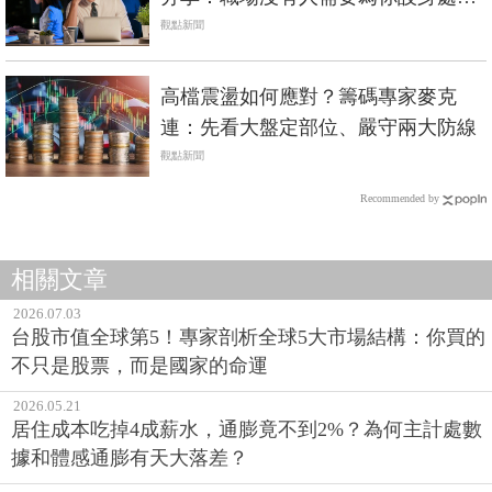
分享：職場沒有人需要為你設身處
地，想生存唯有面對
觀點新聞
高檔震盪如何應對？籌碼專家麥克
連：先看大盤定部位、嚴守兩大防線
觀點新聞
Recommended by
相關文章
2026.07.03
台股市值全球第5！專家剖析全球5大市場結構：你買的
不只是股票，而是國家的命運
2026.05.21
居住成本吃掉4成薪水，通膨竟不到2%？為何主計處數
據和體感通膨有天大落差？