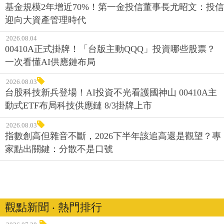
2026.08.04
基金規模2年增近70%！第一金投信董事長尤昭文：投信
迎向大資產管理時代
2026.08.04
00410A正式掛牌！「台版主動QQQ」投資哪些股票？
一次看懂AI供應鏈布局
2026.08.03
台股科技新兵登場！AI投資不光看護國神山 00410A主
動式ETF布局科技供應鏈 8/3掛牌上市
2026.08.03
指數創高但雜音不斷，2026下半年該追高還是觀望？專
家點出關鍵：分散不是口號
觀點新聞 ‧ 熱門排行