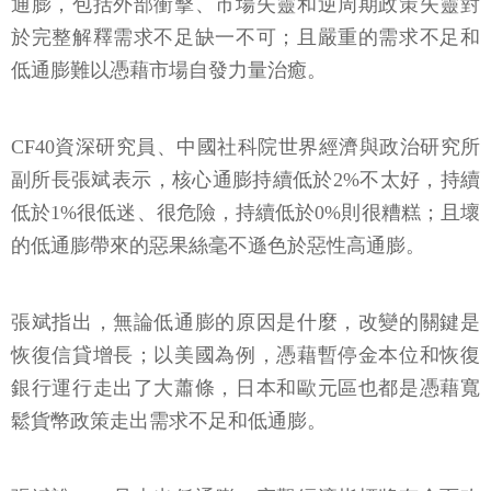
通膨，包括外部衝擊、市場失靈和逆周期政策失靈對
於完整解釋需求不足缺一不可；且嚴重的需求不足和
低通膨難以憑藉市場自發力量治癒。
CF40資深研究員、中國社科院世界經濟與政治研究所
副所長張斌表示，核心通膨持續低於2%不太好，持續
低於1%很低迷、很危險，持續低於0%則很糟糕；且壞
的低通膨帶來的惡果絲毫不遜色於惡性高通膨。
張斌指出，無論低通膨的原因是什麼，改變的關鍵是
恢復信貸增長；以美國為例，憑藉暫停金本位和恢復
銀行運行走出了大蕭條，日本和歐元區也都是憑藉寬
鬆貨幣政策走出需求不足和低通膨。