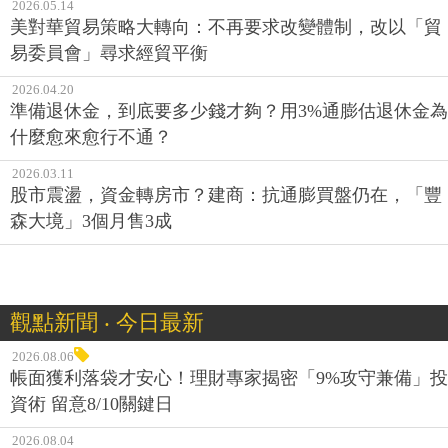
2026.05.14
美對華貿易策略大轉向：不再要求改變體制，改以「貿
易委員會」尋求經貿平衡
2026.04.20
準備退休金，到底要多少錢才夠？用3%通膨估退休金為
什麼愈來愈行不通？
2026.03.11
股市震盪，資金轉房市？建商：抗通膨買盤仍在，「豐
森大境」3個月售3成
觀點新聞 ‧ 今日最新
2026.08.06
帳面獲利落袋才安心！理財專家揭密「9%攻守兼備」投
資術 留意8/10關鍵日