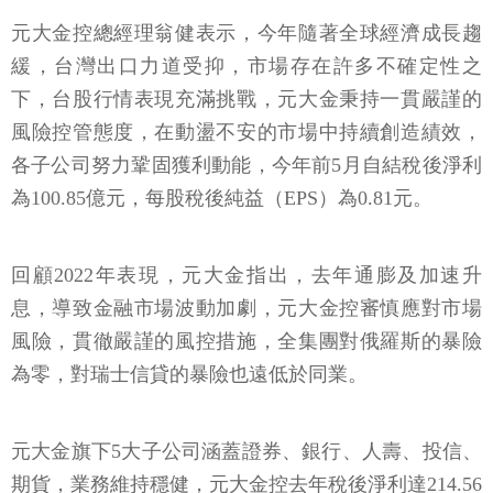
元大金控總經理翁健表示，今年隨著全球經濟成長趨
緩，台灣出口力道受抑，市場存在許多不確定性之
下，台股行情表現充滿挑戰，元大金秉持一貫嚴謹的
風險控管態度，在動盪不安的市場中持續創造績效，
各子公司努力鞏固獲利動能，今年前5月自結稅後淨利
為100.85億元，每股稅後純益（EPS）為0.81元。
回顧2022年表現，元大金指出，去年通膨及加速升
息，導致金融市場波動加劇，元大金控審慎應對市場
風險，貫徹嚴謹的風控措施，全集團對俄羅斯的暴險
為零，對瑞士信貸的暴險也遠低於同業。
元大金旗下5大子公司涵蓋證券、銀行、人壽、投信、
期貨，業務維持穩健，元大金控去年稅後淨利達214.56