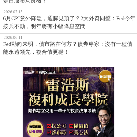
是日股布局良機？
2026.07.15
6月CPI意外降溫，通膨見頂了？2大外資同聲：Fed今年
按兵不動，明年將有小幅降息空間
2026.06.11
Fed動向未明，債市路在何方？債券專家：沒有一種債
能永遠領先，複合債更穩！