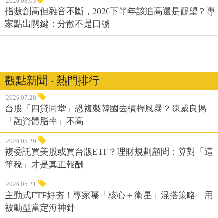
2026.08.03
指數創高但雜音不斷，2026下半年該追高還是觀望？專
家點出關鍵：分散不是口號
觀點新聞 ‧ 熱門排行
2026.07.28
台股「四貸同堂」恐複製韓國去槓桿風暴？陳威良揭
「融資體脂率」不高
2026.05.29
複委託買美股或買台版ETF？理財規劃顧問：算對「這
筆稅」才是真正報酬
2026.05.21
主動式ETF好夯！專家曝「核心＋衛星」混搭策略：用
被動型當定海神針