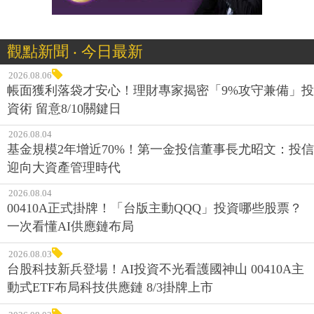
觀點新聞 ‧ 今日最新
2026.08.06
帳面獲利落袋才安心！理財專家揭密「9%攻守兼備」投
資術 留意8/10關鍵日
2026.08.04
基金規模2年增近70%！第一金投信董事長尤昭文：投信
迎向大資產管理時代
2026.08.04
00410A正式掛牌！「台版主動QQQ」投資哪些股票？
一次看懂AI供應鏈布局
2026.08.03
台股科技新兵登場！AI投資不光看護國神山 00410A主
動式ETF布局科技供應鏈 8/3掛牌上市