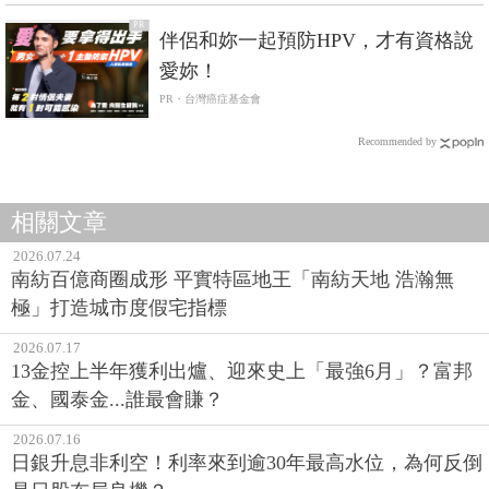
PR
伴侶和妳一起預防HPV，才有資格說
愛妳！
PR・台灣癌症基金會
Recommended by
相關文章
2026.07.24
南紡百億商圈成形 平實特區地王「南紡天地 浩瀚無
極」打造城市度假宅指標
2026.07.17
13金控上半年獲利出爐、迎來史上「最強6月」？富邦
金、國泰金...誰最會賺？
2026.07.16
日銀升息非利空！利率來到逾30年最高水位，為何反倒