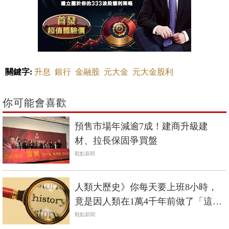
關鍵字:
升息
銀行
金融股
元大金
元大金股利
你可能會喜歡
預售市場年減逾7成！建商升級建
材、拉長保固爭買盤
觀點新聞
人類大歷史》你每天要上班8小時，
竟是因人類在1萬4千年前做了「這件
事」...
觀點新聞