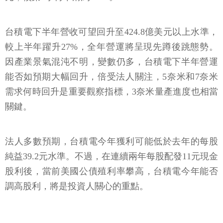
台積電下半年營收可望回升至424.8億美元以上水準，
較上半年躍升27%，全年營運將呈現先蹲後跳態勢。
因產業景氣混沌不明，變數仍多，台積電下半年營運
能否如預期大幅回升，倍受法人關注，5奈米和7奈米
需求何時回升是重要觀察指標，3奈米量產進度也相當
關鍵。
法人多數預期，台積電今年獲利可能低於去年的每股
純益39.2元水準。不過，在連續兩年每股配發11元現金
股利後，當前美國公債殖利率攀高，台積電今年能否
調高股利，將是投資人關心的重點。