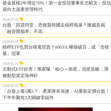
基金規模2年增近70%！第一金投信董事長尤昭文：投信
迎向大資產管理時代
2026.07.28
台股「四貸同堂」恐複製韓國去槓桿風暴？陳威良揭
「融資體脂率」不高
2026.06.11
槓桿ETF也買台積電現貨？00631L曝險破百，成「含積
量」冠軍
2026.05.21
主動式ETF好夯！專家曝「核心＋衛星」混搭策略：用
被動型當定海神針
2026.06.26
「台股上看5萬5？」產業隊長張捷：AI重新定價台股！
下半年聚焦3大關鍵零組件