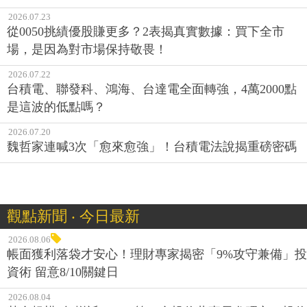
2026.07.23
從0050挑績優股賺更多？2表揭真實數據：買下全市
場，是因為對市場保持敬畏！
2026.07.22
台積電、聯發科、鴻海、台達電全面轉強，4萬2000點
是這波的低點嗎？
2026.07.20
魏哲家連喊3次「愈來愈強」！台積電法說揭重磅密碼
觀點新聞 ‧ 今日最新
2026.08.06
帳面獲利落袋才安心！理財專家揭密「9%攻守兼備」投
資術 留意8/10關鍵日
2026.08.04