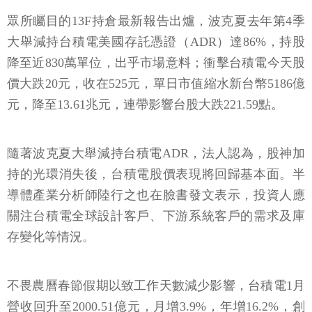
眾所矚目的13F持倉最新報告出爐，波克夏去年第4季
大舉減持台積電美國存託憑證（ADR）達86%，持股
降至近830萬單位，出乎市場意料；衝擊台積電今天股
價大跌20元，收在525元，單日市值縮水新台幣5186億
元，降至13.61兆元，連帶影響台股大跌221.59點。
隨著波克夏大舉減持台積電ADR，法人認為，股神加
持的光環消失後，台積電股價表現將回歸基本面。半
導體產業分析師陸行之也在臉書發文表示，投資人應
關注台積電全球設計客戶、下游系統客戶的需求及庫
存變化等情況。
不畏農曆春節假期以致工作天數減少影響，台積電1月
營收回升至2000.51億元，月增3.9%，年增16.2%，創