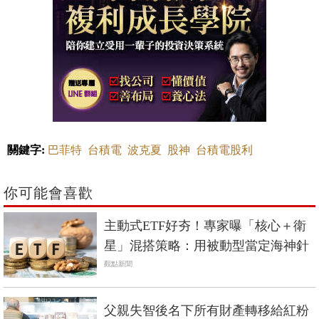
關鍵字:
巴菲特
台積電
波克夏
股神
台積電股利
你可能會喜歡
主動式ETF好夯！專家曝「核心＋衛
星」混搭策略：用被動型當定海神針
觀點新聞
父親失智後名下所有財產轉移給紅粉