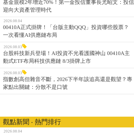
基金規模2年增近70%！第一金投信董事長尤昭文：投信
迎向大資產管理時代
2026.08.04
00410A正式掛牌！「台版主動QQQ」投資哪些股票？
一次看懂AI供應鏈布局
2026.08.03
台股科技新兵登場！AI投資不光看護國神山 00410A主
動式ETF布局科技供應鏈 8/3掛牌上市
2026.08.03
指數創高但雜音不斷，2026下半年該追高還是觀望？專
家點出關鍵：分散不是口號
觀點新聞 ‧ 熱門排行
2026.08.04