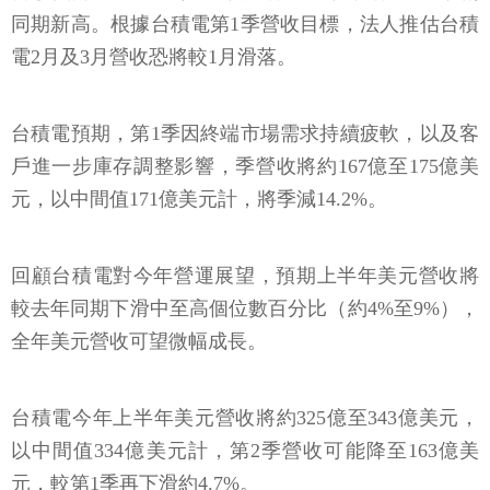
同期新高。根據台積電第1季營收目標，法人推估台積
電2月及3月營收恐將較1月滑落。
台積電預期，第1季因終端市場需求持續疲軟，以及客
戶進一步庫存調整影響，季營收將約167億至175億美
元，以中間值171億美元計，將季減14.2%。
回顧台積電對今年營運展望，預期上半年美元營收將
較去年同期下滑中至高個位數百分比（約4%至9%），
全年美元營收可望微幅成長。
台積電今年上半年美元營收將約325億至343億美元，
以中間值334億美元計，第2季營收可能降至163億美
元，較第1季再下滑約4.7%。