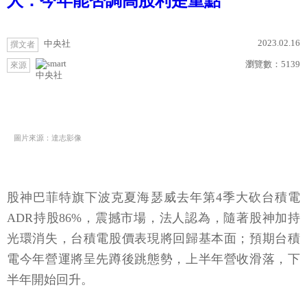
人：今年能否調高股利是重點
2023.02.16
中央社
撰文者
瀏覽數：
5139
來源
中央社
圖片來源：達志影像
股神巴菲特旗下波克夏海瑟威去年第4季大砍台積電
ADR持股86%，震撼市場，法人認為，隨著股神加持
光環消失，台積電股價表現將回歸基本面；預期台積
電今年營運將呈先蹲後跳態勢，上半年營收滑落，下
半年開始回升。