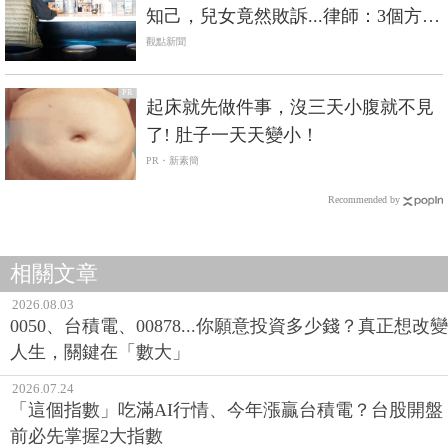
知己，兒女竟然敗訴...律師：3個方法
幫失智家庭守住財產
觀點新聞
PR
起床就先做件事，沒三天小腹就不見
了! 肚子一天天變小！
PR・新素簡
Recommended by
相關文章
2026.08.03
0050、台積電、00878...你願意投資多少錢？真正想改變
人生，關鍵在「數大」
2026.07.24
「這個指數」吃滿AI行情、今年漲贏台積電？台股開盤
前必先掌握2大指數