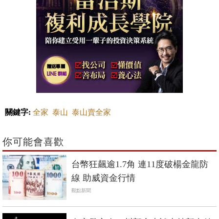
關鍵字:
全家
泰山
泰山賣全家
你可能會喜歡
台幣狂飆逾1.7角 連11度破楊金龍防
線 助威資金行情
觀點新聞