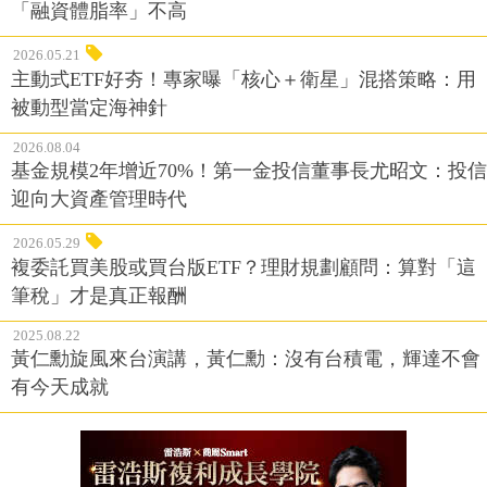
「融資體脂率」不高
2026.05.21
主動式ETF好夯！專家曝「核心＋衛星」混搭策略：用
被動型當定海神針
2026.08.04
基金規模2年增近70%！第一金投信董事長尤昭文：投信
迎向大資產管理時代
2026.05.29
複委託買美股或買台版ETF？理財規劃顧問：算對「這
筆稅」才是真正報酬
2025.08.22
黃仁勳旋風來台演講，黃仁勳：沒有台積電，輝達不會
有今天成就