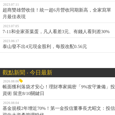
2023.07.11
超商雙雄營收佳！統一超6月營收同期新高，全家寫單
月最佳表現
2023.07.05
7-11和全家茶葉蛋，凡人看差3元、有錢人看到差30%
2023.06.17
泰山發不出4元現金股利，每股改配0.56元
觀點新聞 ‧ 今日最新
2026.08.06
帳面獲利落袋才安心！理財專家揭密「9%攻守兼備」投
資術 留意8/10關鍵日
2026.08.04
基金規模2年增近70%！第一金投信董事長尤昭文：投信
迎向大資產管理時代