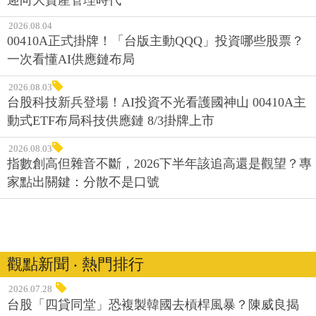
2026.08.04
00410A正式掛牌！「台版主動QQQ」投資哪些股票？
一次看懂AI供應鏈布局
2026.08.03
台股科技新兵登場！AI投資不光看護國神山 00410A主
動式ETF布局科技供應鏈 8/3掛牌上市
2026.08.03
指數創高但雜音不斷，2026下半年該追高還是觀望？專
家點出關鍵：分散不是口號
觀點新聞 ‧ 熱門排行
2026.07.28
台股「四貸同堂」恐複製韓國去槓桿風暴？陳威良揭