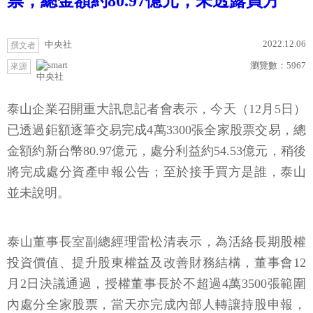
票，總金額約80.97億元，未透露買方
2022.12.06
中央社
撰文者
瀏覽數：
5967
來源
中央社
泰山企業召開重大訊息記者會表示，今天（12月5日）
已透過鉅額逐筆交易完成4萬3300張全家股票交易，總
金額約新台幣80.97億元，處分利益約54.53億元，稍後
將完成處分資產申報公告；至於接手買方是誰，泰山
並未說明。
泰山董事長室副總經理雷松清表示，為活絡長期股權
投資價值、提升股東權益及改善財務結構，董事會12
月2日決議通過，授權董事長於不超過4萬3500張範圍
內處分全家股票，當天亦完成內部人轉讓持股申報，