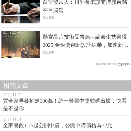
白宮發言人：川郭會未談支持郭台銘
在台競選
觀點新聞
器官晶片技術受青睞—諭泰生技榮獲
2025 金炬獎創新設計殊榮，加速新藥
開發革新與精準醫療應用
觀點新聞
Recommended by
相關文章
2024.11.25
買全家早餐抱走100萬！統一發票中獎號碼出爐，快看
是不是你
2024.11.01
全家餐飲11/5起公開申購，公開申購價格為72元