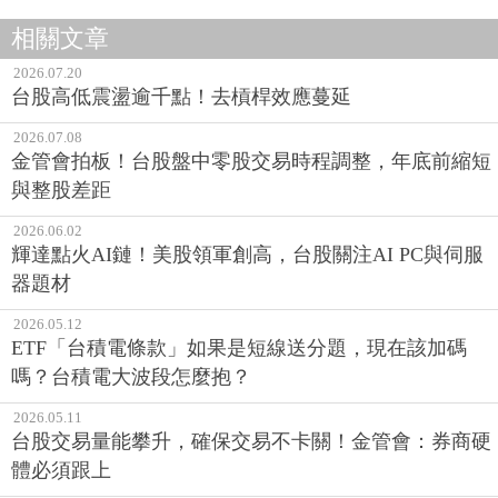
相關文章
2026.07.20
台股高低震盪逾千點！去槓桿效應蔓延
2026.07.08
金管會拍板！台股盤中零股交易時程調整，年底前縮短
與整股差距
2026.06.02
輝達點火AI鏈！美股領軍創高，台股關注AI PC與伺服
器題材
2026.05.12
ETF「台積電條款」如果是短線送分題，現在該加碼
嗎？台積電大波段怎麼抱？
2026.05.11
台股交易量能攀升，確保交易不卡關！金管會：券商硬
體必須跟上