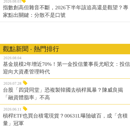
2026.08.03
指數創高但雜音不斷，2026下半年該追高還是觀望？專
家點出關鍵：分散不是口號
觀點新聞 ‧ 熱門排行
2026.08.04
基金規模2年增近70%！第一金投信董事長尤昭文：投信
迎向大資產管理時代
2026.07.28
台股「四貸同堂」恐複製韓國去槓桿風暴？陳威良揭
「融資體脂率」不高
2026.06.11
槓桿ETF也買台積電現貨？00631L曝險破百，成「含積
量」冠軍