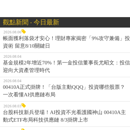
觀點新聞 ‧ 今日最新
2026.08.06
帳面獲利落袋才安心！理財專家揭密「9%攻守兼備」投
資術 留意8/10關鍵日
2026.08.04
基金規模2年增近70%！第一金投信董事長尤昭文：投信
迎向大資產管理時代
2026.08.04
00410A正式掛牌！「台版主動QQQ」投資哪些股票？
一次看懂AI供應鏈布局
2026.08.03
台股科技新兵登場！AI投資不光看護國神山 00410A主
動式ETF布局科技供應鏈 8/3掛牌上市