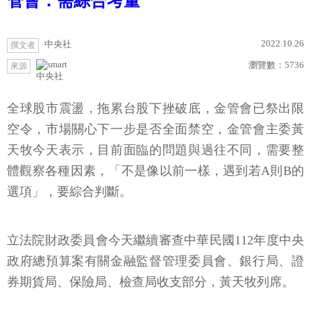
管會：需綜合考量
2022.10.26
中央社
撰文者
瀏覽數：
5736
來源
中央社
全球股市震盪，拖累台股下挫破底，金管會已祭出限
空令，市場關心下一步是否全面禁空，金管會主委黃
天牧今天表示，目前面臨的問題與過往不同，需要整
體觀察各種因素，「不是像以前一樣，遇到若A則B的
選項」，要綜合判斷。
立法院財政委員會今天繼續審查中華民國112年度中央
政府總預算案有關金融監督管理委員會、銀行局、證
券期貨局、保險局、檢查局收支部分，黃天牧列席。