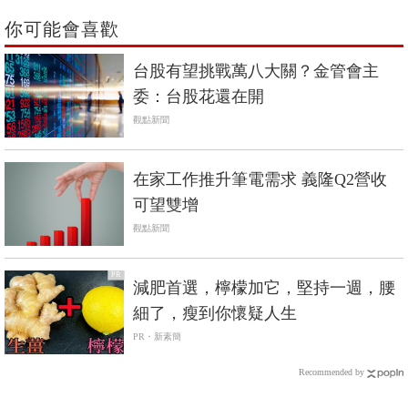
你可能會喜歡
台股有望挑戰萬八大關？金管會主
委：台股花還在開
觀點新聞
在家工作推升筆電需求 義隆Q2營收
可望雙增
觀點新聞
PR
減肥首選，檸檬加它，堅持一週，腰
細了，瘦到你懷疑人生
PR・新素簡
Recommended by