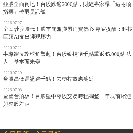
亞股全面倒地！台股跌逾2000點，財經專家曝「這兩項
指標」轉弱是訊號
2026.07.27
全民炒股時代！股市崩盤拖累消費信心 專家提醒：科技
巨頭AI支出浮現壓力
2026.07.22
半導體反攻號角響起！台股勁揚逾千點重返45,000點 法
人：基本面未變
2026.07.20
台股高低震盪逾千點！去槓桿效應蔓延
2026.07.08
金管會拍板！台股盤中零股交易時程調整，年底前縮短
與整股差距