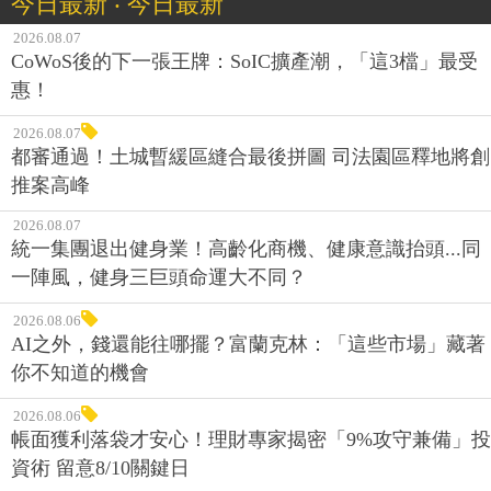
今日最新 ‧ 今日最新
2026.08.07
CoWoS後的下一張王牌：SoIC擴產潮，「這3檔」最受
惠！
2026.08.07
都審通過！土城暫緩區縫合最後拼圖 司法園區釋地將創
推案高峰
2026.08.07
統一集團退出健身業！高齡化商機、健康意識抬頭...同
一陣風，健身三巨頭命運大不同？
2026.08.06
AI之外，錢還能往哪擺？富蘭克林：「這些市場」藏著
你不知道的機會
2026.08.06
帳面獲利落袋才安心！理財專家揭密「9%攻守兼備」投
資術 留意8/10關鍵日