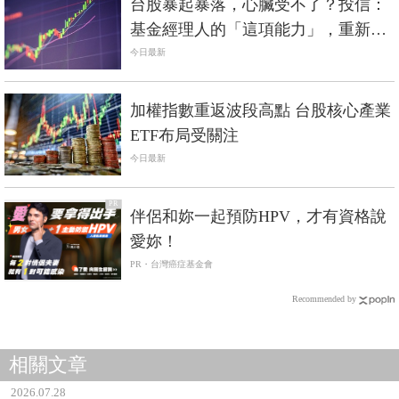
台股暴起暴落，心臟受不了？投信：
基金經理人的「這項能力」，重新受
到市場重視
今日最新
加權指數重返波段高點 台股核心產業
ETF布局受關注
今日最新
PR
伴侶和妳一起預防HPV，才有資格說
愛妳！
PR・台灣癌症基金會
Recommended by
相關文章
2026.07.28