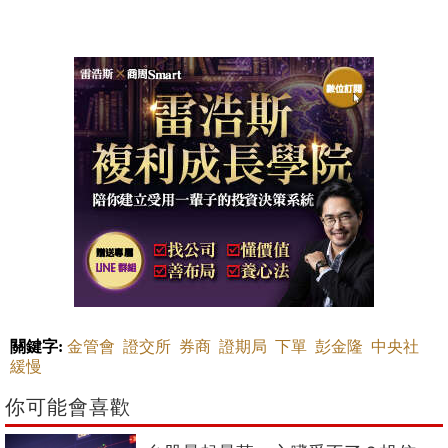
關鍵字:
金管會
證交所
券商
證期局
下單
彭金隆
中央社
緩慢
你可能會喜歡