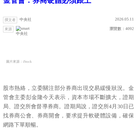
金管會：券商硬體必須跟上
2026.05.11
中央社
撰文者
瀏覽數：
4092
來源
中央社
圖片來源：iStock
股市熱絡，立委關注部分券商出現交易緩慢狀況。金
管會主委彭金隆今天表示，資本市場不斷擴大，證期
局、證交所會督導券商。證期局說，證交所4月30日已
找券商公會、券商開會，要求提升軟硬體設備，確保
網路下單順暢。