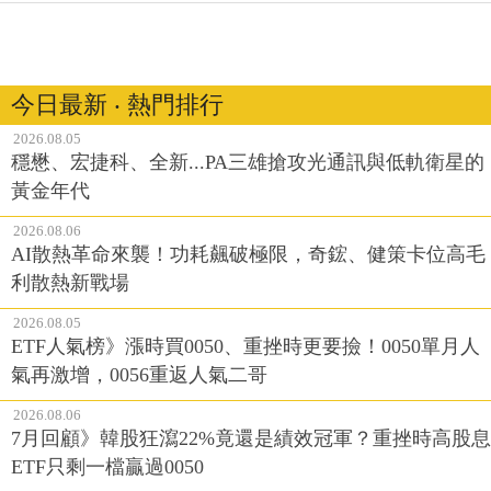
今日最新 ‧ 熱門排行
2026.08.05
穩懋、宏捷科、全新...PA三雄搶攻光通訊與低軌衛星的
黃金年代
2026.08.06
AI散熱革命來襲！功耗飆破極限，奇鋐、健策卡位高毛
利散熱新戰場
2026.08.05
ETF人氣榜》漲時買0050、重挫時更要撿！0050單月人
氣再激增，0056重返人氣二哥
2026.08.06
7月回顧》韓股狂瀉22%竟還是績效冠軍？重挫時高股息
ETF只剩一檔贏過0050