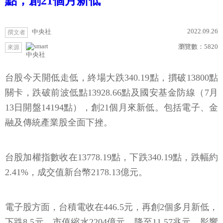
點，創21個月新低
2022.09.26
中央社
撰文者
瀏覽數：
5820
來源
中央社
台股今天開低走低，終場大跌340.19點，摜破13800點
關卡，跌破前波低點13928.66點及國安基金防線（7月
13日開盤14194點），創21個月來新低。包括電子、金
融及傳統產業股全面下挫。
台股加權指數收在13778.19點，下跌340.19點，跌幅約
2.41%，成交值新台幣2178.13億元。
電子股方面，台積電收在446.5元，再創2個多月新低，
下跌8.5元，市值縮水2204億元，降至11.57兆元，影響