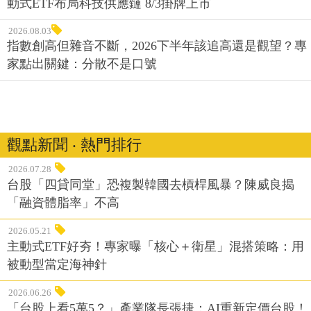
動式ETF布局科技供應鏈 8/3掛牌上市
2026.08.03
指數創高但雜音不斷，2026下半年該追高還是觀望？專
家點出關鍵：分散不是口號
觀點新聞 ‧ 熱門排行
2026.07.28
台股「四貸同堂」恐複製韓國去槓桿風暴？陳威良揭
「融資體脂率」不高
2026.05.21
主動式ETF好夯！專家曝「核心＋衛星」混搭策略：用
被動型當定海神針
2026.06.26
「台股上看5萬5？」產業隊長張捷：AI重新定價台股！