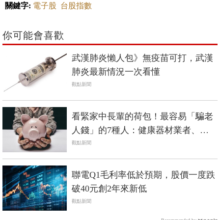
關鍵字:
電子股
台股指數
你可能會喜歡
武漢肺炎懶人包》無疫苗可打，武漢
肺炎最新情況一次看懂
觀點新聞
看緊家中長輩的荷包！最容易「騙老
人錢」的7種人：健康器材業者、婚
姻騙子...
觀點新聞
聯電Q1毛利率低於預期，股價一度跌
破40元創2年來新低
觀點新聞