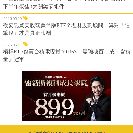
下半年聚焦3大關鍵零組件
2026.05.29
複委託買美股或買台版ETF？理財規劃顧問：算對「這
筆稅」才是真正報酬
2026.06.11
槓桿ETF也買台積電現貨？00631L曝險破百，成「含積
量」冠軍
客戶服務專線：02-2510-8888傳真：02-2503-6989