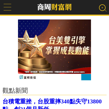
觀點新聞
台積電重挫，台股重摔340點失守13800