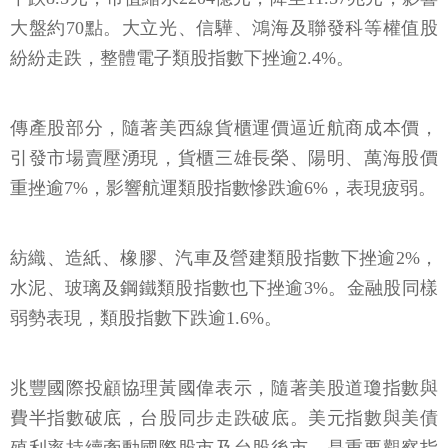
大盤約70點。大立光、信驊、鴻海及聯發科等權值股
紛紛走跌，整體電子類股指數下挫逾2.4%。
傳產股部分，隨著美西線貨櫃運價逼近航商成本價，
引發市場賣壓湧現，貨櫃三雄長榮、陽明、萬海股價
重挫逾7%，影響航運類股指數慘跌逾6%，表現疲弱。
紡織、造紙、橡膠、汽車及營建類股指數下挫逾2%，
水泥、玻璃及鋼鐵類股指數也下挫逾3%。金融股同樣
弱勢表現，類股指數下跌逾1.6%。
兆豐國際投顧協理黃國偉表示，隨著美股道瓊指數與
費半指數破底，台股同步走跌破底。美元指數與美債