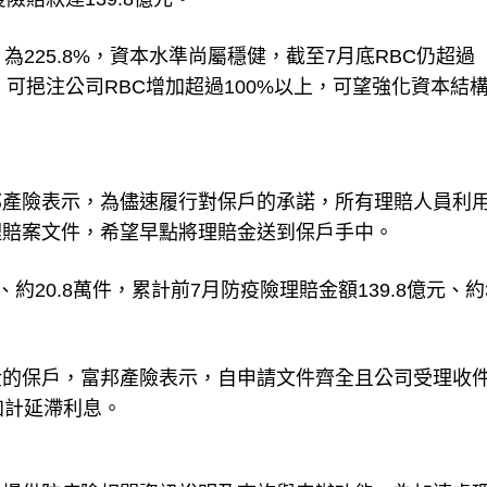
225.8%，資本水準尚屬穩健，截至7月底RBC仍超過
，可挹注公司RBC增加超過100%以上，可望強化資本結
邦產險表示，為儘速履行對保戶的承諾，所有理賠人員利
理賠案文件，希望早點將理賠金送到保戶手中。
20.8萬件，累計前7月防疫險理賠金額139.8億元、約3
金的保戶，富邦產險表示，自申請文件齊全且公司受理收
加計延滯利息。