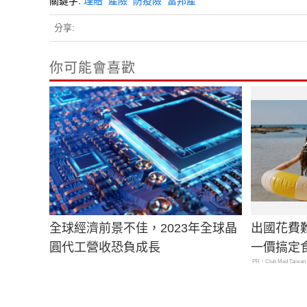
關鍵字:
理賠
產險
防疫險
富邦產
分享:
你可能會喜歡
全球經濟前景不佳，2023年全球晶
出國花費
圓代工營收恐負成長
一價搞定
PR・Club Med Taiwan