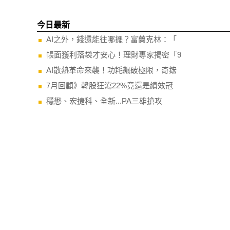
今日最新
AI之外，錢還能往哪擺？富蘭克林：「
帳面獲利落袋才安心！理財專家揭密「9
AI散熱革命來襲！功耗飆破極限，奇鋐
7月回顧》韓股狂瀉22%竟還是績效冠
穩懋、宏捷科、全新...PA三雄搶攻