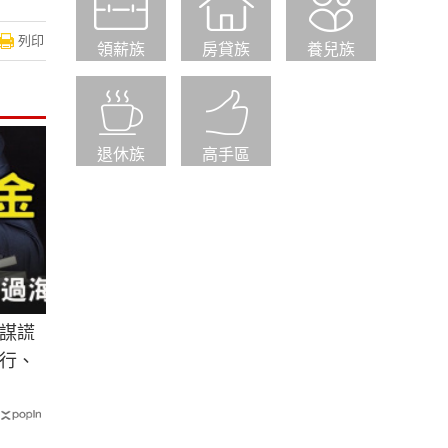
列印
領薪族
房貸族
養兒族
退休族
高手區
謀謊
行、