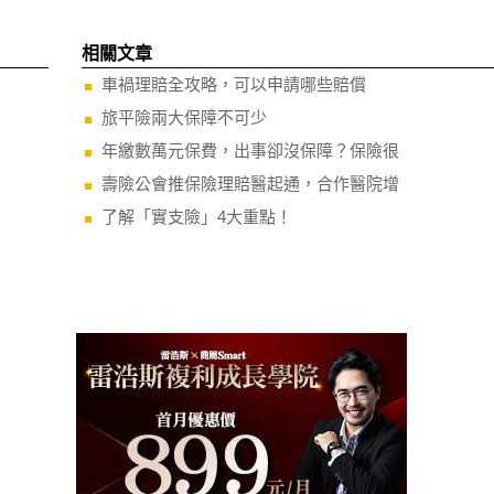
相關文章
車禍理賠全攻略，可以申請哪些賠償
旅平險兩大保障不可少
年繳數萬元保費，出事卻沒保障？保險很
壽險公會推保險理賠醫起通，合作醫院增
了解「實支險」4大重點！