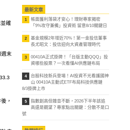
最新文章
帳面獲利落袋才安心！理財專家揭密
1
構並確
「9%攻守兼備」投資術 留意8/10關鍵日
基金規模2年增近70%！第一金投信董事
2
長尤昭文：投信迎向大資產管理時代
用週末
00410A正式掛牌！「台版主動QQQ」投
3
資哪些股票？一次看懂AI供應鏈布局
台股科技新兵登場！AI投資不光看護國神
4
3.3
山 00410A主動式ETF布局科技供應鏈
8/3掛牌上市
件後，
指數創高但雜音不斷，2026下半年該追
5
高還是觀望？專家點出關鍵：分散不是口
號