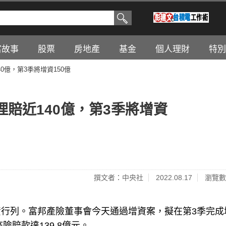
富故事
股票
房地產
基金
個人理財
特別
0億，第3季將增資150億
賠近140億，第3季將增資
撰文者：中央社
2022.08.17
瀏覽數
行列。富邦產險董事會今天通過增資案，擬在第3季完成
險賠款達139.8億元。