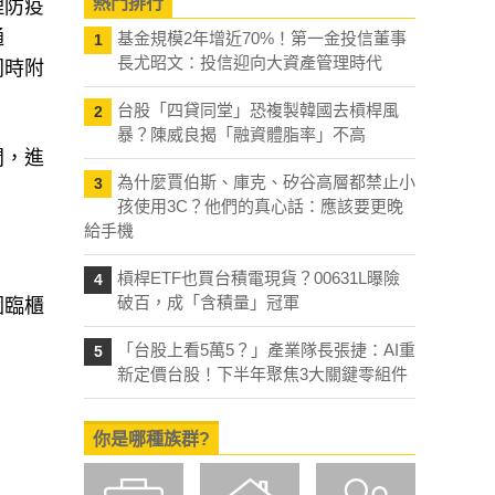
熱門排行
理防疫
通
基金規模2年增近70%！第一金投信董事
1
長尤昭文：投信迎向大資產管理時代
同時附
台股「四貸同堂」恐複製韓國去槓桿風
2
暴？陳威良揭「融資體脂率」不高
間，進
為什麼賈伯斯、庫克、矽谷高層都禁止小
3
孩使用3C？他們的真心話：應該要更晚
給手機
槓桿ETF也買台積電現貨？00631L曝險
4
破百，成「含積量」冠軍
因臨櫃
「台股上看5萬5？」產業隊長張捷：AI重
5
新定價台股！下半年聚焦3大關鍵零組件
你是哪種族群?