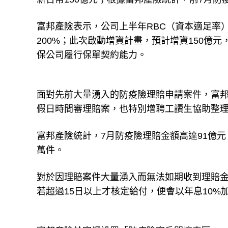
富邦產險表示，公司上半年RBC（資本適足率）為
200%；此次啟動增資計畫，預計增資150億元
保公司履行保單契約能力。
面對先前大量湧入的防疫險理賠申請案件，富
假日時間審理賠案，也特別增聘工讀生協助整
富邦產險統計，7月防疫險理賠金額高達91億元、約
萬件。
對於因理賠案件大量湧入而無法如期收到理賠
若超過15日以上才核定給付，便會以年息10%