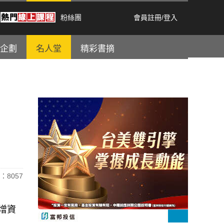
粉絲團
會員註冊
/
登入
企劃
名人堂
精彩書摘
：8057
增資