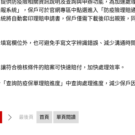
，提供防疫險相關資訊說明及查詢與申辦功能，為加速處
通報系統」，保戶可於官網專區中點選進入「防疫險理賠
系統將自動套印理賠申請書，保戶僅需下載後印出親簽，
少填寫欄位外，也可避免手寫文字辨識錯誤、減少溝通時
，讓符合檢核條件的賠案可快速賠付，加快處理效率。
於「查詢防疫保單理賠進度」中查詢處理進度，減少保戶
最後頁
首頁
單頁閱讀