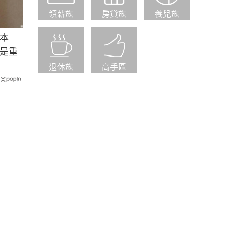
領薪族
房貸族
養兒族
本
是重
退休族
高手區