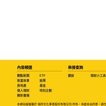
內容頻道
串接查詢
觀點新聞
ETF
選股
理財小工具
致富故事
股票
房地產
基金
個人理財
特別企劃
精彩書摘
本網站版權屬於 城邦文化事業股份有限公司 所有，未經本站同意，請