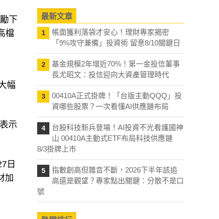
最新文章
激勵下
帳面獲利落袋才安心！理財專家揭密
高檔
1
「9%攻守兼備」投資術 留意8/10關鍵日
基金規模2年增近70%！第一金投信董事
2
長尤昭文：投信迎向大資產管理時代
大幅
00410A正式掛牌！「台版主動QQQ」投
3
資哪些股票？一次看懂AI供應鏈布局
昇表示
台股科技新兵登場！AI投資不光看護國神
4
山 00410A主動式ETF布局科技供應鏈
8/3掛牌上市
7日
指數創高但雜音不斷，2026下半年該追
5
材加
高還是觀望？專家點出關鍵：分散不是口
號