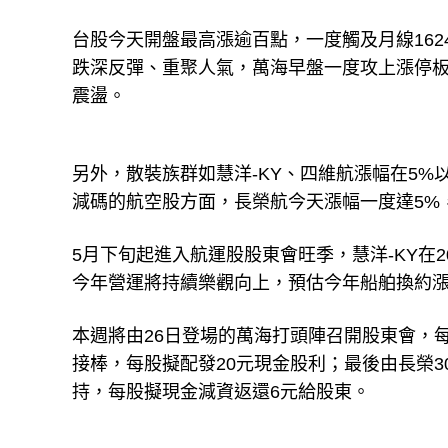
台股今天開盤最高漲逾百點，一度觸及月線16
跌深反彈、重聚人氣，萬海早盤一度攻上漲停板1
震盪。
另外，散裝族群如慧洋-KY、四維航漲幅在5
減碼的航空股方面，長榮航今天漲幅一度達5%
5月下旬起進入航運股股東會旺季，慧洋-KY在
今年營運將持續樂觀向上，預估今年船舶換約漲
本週將由26日登場的萬海打頭陣召開股東會，每股
接棒，每股擬配發20元現金股利；最後由長榮3
持，每股擬現金減資返還6元給股東。