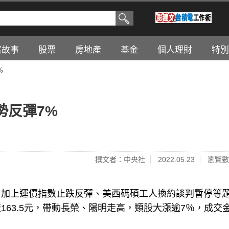
富故事
股票
房地產
基金
個人理財
特別
%
勢反彈7%
撰文者：中央社
2022.05.23
瀏覽數
，加上運價指數止跌反彈、美西碼碩工人換約談判暫停等
63.5元，帶動長榮、陽明走高，類股大漲逾7％，成交