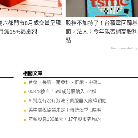
慶六都門市8月成交量呈現
股神不加持了！台積電回歸基
月減15%最劇烈
面，法人：今年能否調高股利
點
Recommended by
相關文章
台塑、長榮、南亞科、群創、中鋼...
00878換血！5檔成分股納入、4檔
AI到底有沒有泡沫？伺服器大廠緯穎給
美中關稅協議未定＋傳統淡季...陽明
年領股息130萬元，17年股市老鳥的