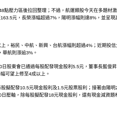
248點壓力區後拉回整理；不過，航運類股今天在多題材
63.5元，長榮漲幅超過7%，陽明漲幅則達8%，並呈現
%以上，裕民、中航、新興、台航漲幅則超過4%；近期投信
，華航則漲逾3%。
20日股東會已通過每股配發現金股利5.5元，董事長藍俊
幅可望上修至4成以上。
擬配發10.5元現金股利及1.5元股票股利；接著由陽明2
0日壓軸，除每股擬配發18元現金股利，還有現金減資題