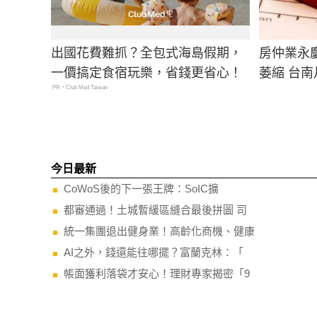
出國花費難抓？全包式海島假期，
房仲業永
一價搞定食宿玩樂，省錢更省心！
萎縮 台南
PR・Club Med Taiwan
今日最新
CoWoS後的下一張王牌：SoIC擴
都審通過！土城暫緩區縫合最後拼圖 司
統一集團退出健身業！高齡化商機、健康
AI之外，錢還能往哪擺？富蘭克林：「
帳面獲利落袋才安心！理財專家揭密「9