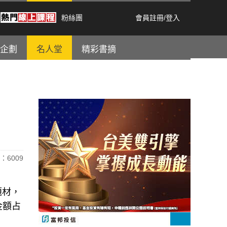
粉絲團
會員註冊
/
登入
企劃
名人堂
精彩書摘
：6009
題材，
金額占