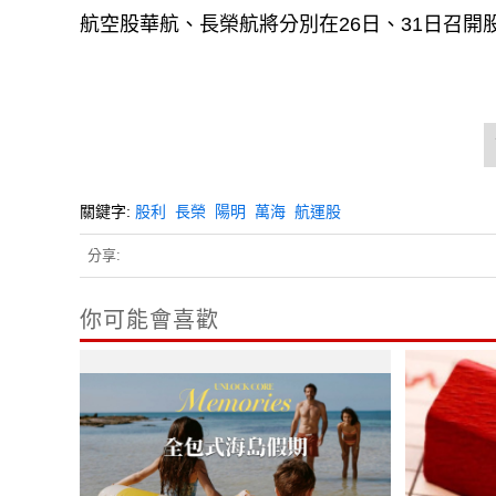
航空股華航、長榮航將分別在26日、31日召開股
關鍵字:
股利
長榮
陽明
萬海
航運股
分享:
你可能會喜歡