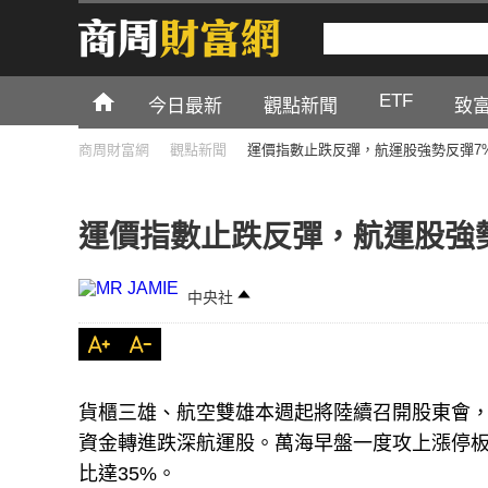
ETF
今日最新
觀點新聞
致
商周財富網
觀點新聞
運價指數止跌反彈，航運股強勢反彈7
運價指數止跌反彈，航運股強
中央社
貨櫃三雄、航空雙雄本週起將陸續召開股東會
資金轉進跌深航運股。萬海早盤一度攻上漲停板1
比達35%。