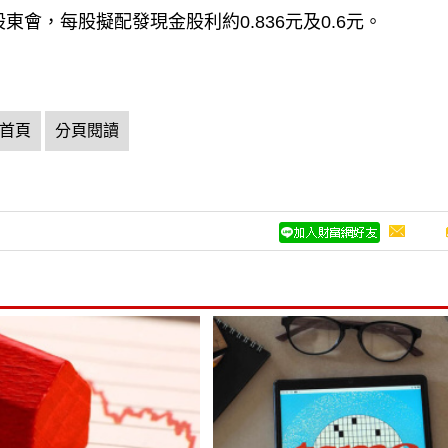
東會，每股擬配發現金股利約0.836元及0.6元。
首頁
分頁閱讀