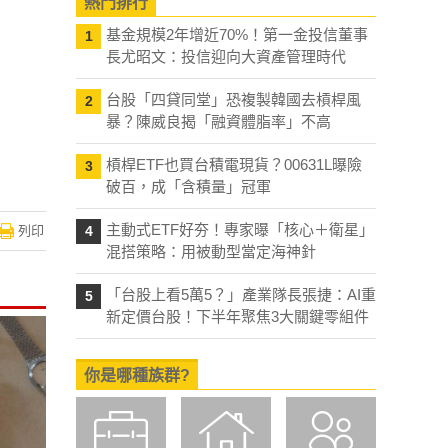
熱門排行
基金規模2年增近70%！第一金投信董事
1
長尤昭文：投信迎向大資產管理時代
台股「四貸同堂」恐複製韓國去槓桿風
2
暴？陳威良揭「融資體脂率」不高
槓桿ETF也買台積電現貨？00631L曝險
3
破百，成「含積量」冠軍
主動式ETF好夯！專家曝「核心＋衛星」
列印
4
混搭策略：用被動型當定海神針
「台股上看5萬5？」產業隊長張捷：AI重
5
新定價台股！下半年聚焦3大關鍵零組件
你是哪種族群?