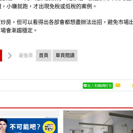
間，小賺就跑，才出現免稅或低稅的案例。
打炒房，但可以看得出各部會都想盡辦法出招，避免市場
市場會漸趨穩定。
最後頁
首頁
單頁閱讀