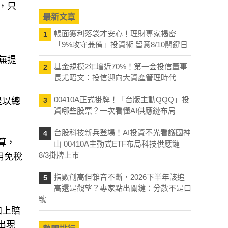
，只
最新文章
帳面獲利落袋才安心！理財專家揭密
1
「9%攻守兼備」投資術 留意8/10關鍵日
無提
基金規模2年增近70%！第一金投信董事
2
長尤昭文：投信迎向大資產管理時代
00410A正式掛牌！「台版主動QQQ」投
是以總
3
資哪些股票？一次看懂AI供應鏈布局
台股科技新兵登場！AI投資不光看護國神
4
算，
山 00410A主動式ETF布局科技供應鏈
8/3掛牌上市
用免稅
指數創高但雜音不斷，2026下半年該追
5
高還是觀望？專家點出關鍵：分散不是口
號
加上賠
出現