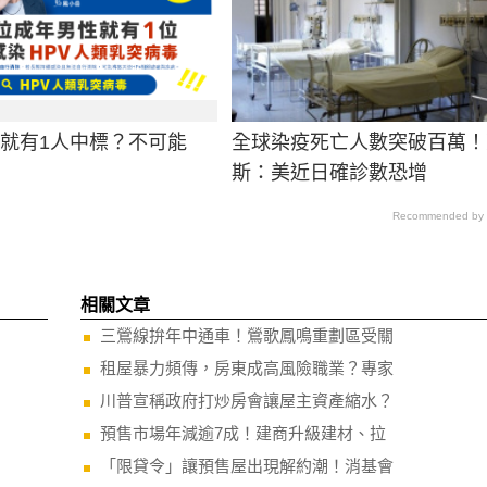
男就有1人中標？不可能
全球染疫死亡人數突破百萬！
斯：美近日確診數恐增
Recommended by
相關文章
三鶯線拚年中通車！鶯歌鳳鳴重劃區受關
租屋暴力頻傳，房東成高風險職業？專家
川普宣稱政府打炒房會讓屋主資產縮水？
預售市場年減逾7成！建商升級建材、拉
「限貸令」讓預售屋出現解約潮！消基會