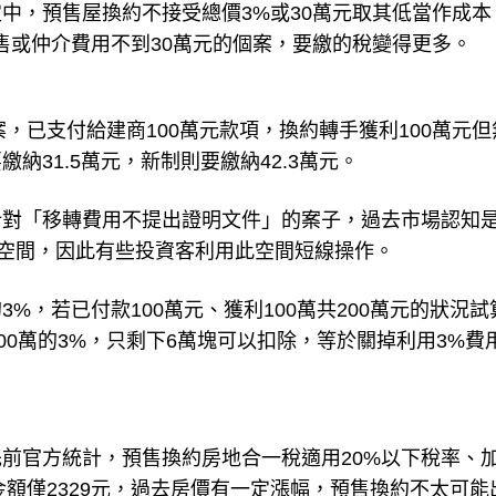
中，預售屋換約不接受總價3%或30萬元取其低當作成本
售或仲介費用不到30萬元的個案，要繳的稅變得更多。
案，已支付給建商100萬元款項，換約轉手獲利100萬元但
納31.5萬元，新制則要繳納42.3萬元。
針對「移轉費用不提出證明文件」的案子，過去市場認知
稅空間，因此有些投資客利用此空間短線操作。
%，若已付款100萬元、獲利100萬共200萬元的狀況試
00萬的3%，只剩下6萬塊可以扣除，等於關掉利用3%費
前官方統計，預售換約房地合一稅適用20%以下稅率、
金額僅2329元，過去房價有一定漲幅，預售換約不太可能