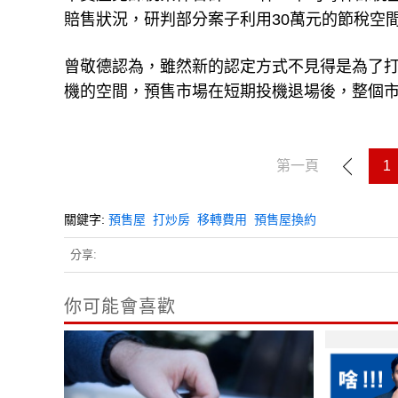
賠售狀況，研判部分案子利用30萬元的節稅空
曾敬德認為，雖然新的認定方式不見得是為了
機的空間，預售市場在短期投機退場後，整個
第一頁
1
關鍵字:
預售屋
打炒房
移轉費用
預售屋換約
分享:
你可能會喜歡