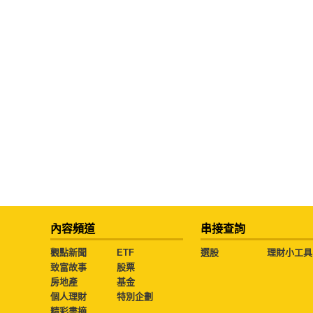
內容頻道
串接查詢
觀點新聞
ETF
選股
理財小工具
致富故事
股票
房地產
基金
個人理財
特別企劃
精彩書摘