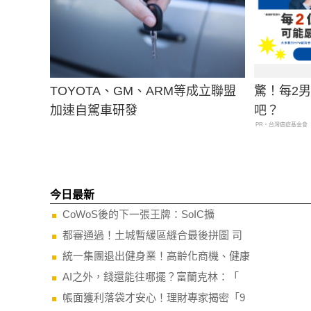
TOYOTA、GM、ARM等成立聯盟
驚！每2
加速自駕車研發
吧？
PR・台灣癌症基金會
今日最新
CoWoS後的下一張王牌：SoIC擴
都審通過！土城暫緩區縫合最後拼圖 司
統一集團退出健身業！高齡化商機、健康
AI之外，錢還能往哪擺？富蘭克林：「
帳面獲利落袋才安心！理財專家揭密「9