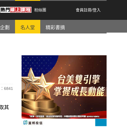
粉絲團
會員註冊
/
登入
企劃
名人堂
精彩書摘
：6841
取其