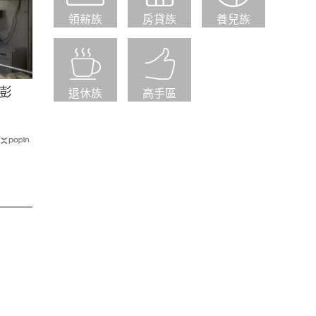
領薪族
房貸族
養兒族
彭
退休族
高手區