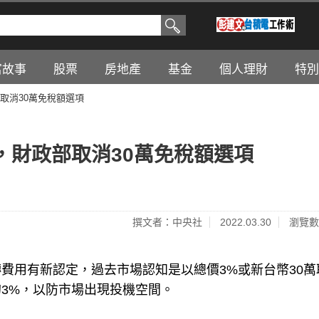
富故事
股票
房地產
基金
個人理財
特別
取消30萬免稅額選項
，財政部取消30萬免稅額選項
撰文者：中央社
2022.03.30
瀏覽數
費用有新認定，過去市場認知是以總價3%或新台幣30萬
3%，以防市場出現投機空間。