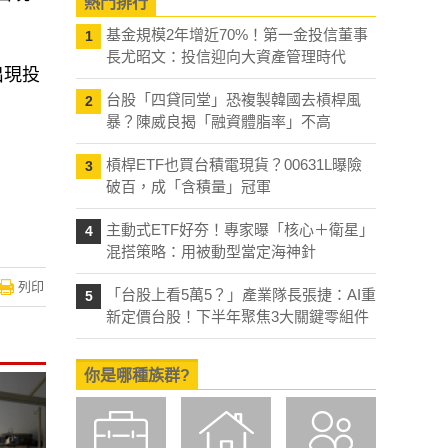
熱門排行
基金規模2年增近70%！第一金投信董事
1
長尤昭文：投信迎向大資產管理時代
出現投
台股「四貸同堂」恐複製韓國去槓桿風
2
暴？陳威良揭「融資體脂率」不高
槓桿ETF也買台積電現貨？00631L曝險
3
破百，成「含積量」冠軍
主動式ETF好夯！專家曝「核心＋衛星」
4
混搭策略：用被動型當定海神針
列印
「台股上看5萬5？」產業隊長張捷：AI重
5
新定價台股！下半年聚焦3大關鍵零組件
你是哪種族群?