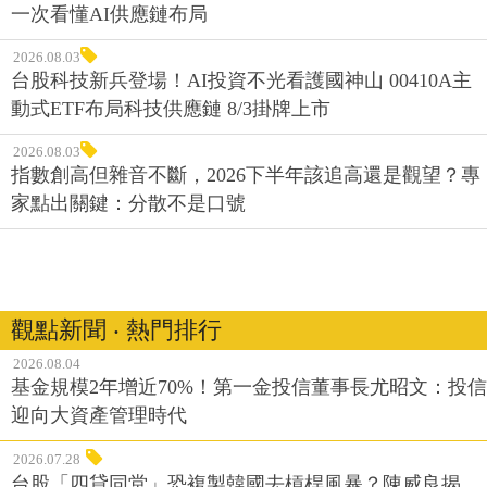
2026.08.03
台股科技新兵登場！AI投資不光看護國神山 00410A主
動式ETF布局科技供應鏈 8/3掛牌上市
2026.08.03
指數創高但雜音不斷，2026下半年該追高還是觀望？專
家點出關鍵：分散不是口號
觀點新聞 ‧ 熱門排行
2026.08.04
基金規模2年增近70%！第一金投信董事長尤昭文：投信
迎向大資產管理時代
2026.07.28
台股「四貸同堂」恐複製韓國去槓桿風暴？陳威良揭
「融資體脂率」不高