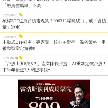
2026.06.11
槓桿ETF也買台積電現貨？00631L曝險破百，成「含積
量」冠軍
2026.05.21
主動式ETF好夯！專家曝「核心＋衛星」混搭策略：用
被動型當定海神針
2026.06.26
「台股上看5萬5？」產業隊長張捷：AI重新定價台股！
下半年聚焦3大關鍵零組件