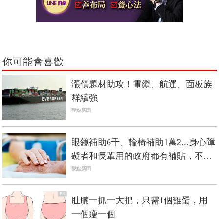
你可能會喜歡
漲價題材助攻！電纜、航運、面板族
群續強
觀點新聞
眼鏡補助6千、輪椅補助1萬2...身心障
礙者和長輩用的政府都有補貼，不是
低收入戶也能辦
觀點新聞
PR
肚腩一抓一大把，只需1個雞蛋，用
一個瘦一個
PR・新素簡