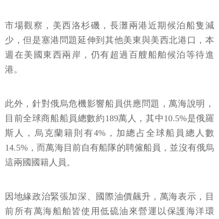
市場觀察，美西洛杉磯，長灘兩港近期候泊船隻減
少，但是塞港問題延伸到其他美東與美西北港口，本
週在美國東西兩岸，仍有超過百艘船舶候泊等待進
港。
此外，針對俄烏危機影響船員供應問題，萬海說明，
目前全球商船船員總數約189萬人，其中10.5%是俄羅
斯人，烏克蘭籍則有4%，加總占全球船員總人數
14.5%，而萬海目前自有船隊的聘僱船員，並沒有俄烏
這兩國國籍人員。
因地緣政治緊張加深、國際油價飆升，萬海表示，目
前所有萬海船舶皆使用低硫油來營運以保護海洋環
境，並持續透過航路最佳化，運用Eagle-eye監控軟