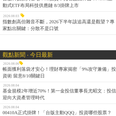
2026.08.03
指數創高但雜音不斷，2026下半年該追高還是觀望？專
家點出關鍵：分散不是口號
觀點新聞 ‧ 今日最新
2026.08.06
帳面獲利落袋才安心！理財專家揭密「9%攻守兼備」投
資術 留意8/10關鍵日
2026.08.04
基金規模2年增近70%！第一金投信董事長尤昭文：投信
迎向大資產管理時代
2026.08.04
00410A正式掛牌！「台版主動QQQ」投資哪些股票？
一次看懂AI供應鏈布局