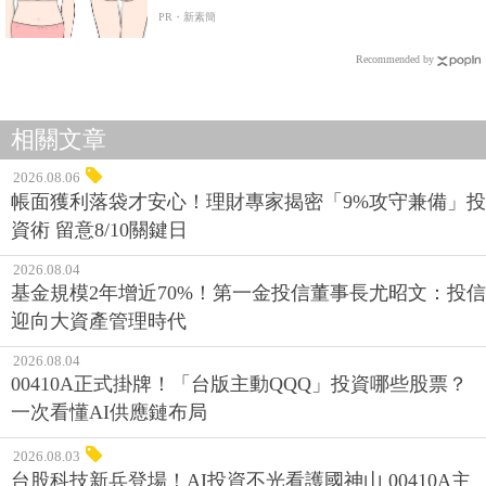
Recommended by
相關文章
2026.08.06
帳面獲利落袋才安心！理財專家揭密「9%攻守兼備」投
資術 留意8/10關鍵日
2026.08.04
基金規模2年增近70%！第一金投信董事長尤昭文：投信
迎向大資產管理時代
2026.08.04
00410A正式掛牌！「台版主動QQQ」投資哪些股票？
一次看懂AI供應鏈布局
2026.08.03
台股科技新兵登場！AI投資不光看護國神山 00410A主
動式ETF布局科技供應鏈 8/3掛牌上市