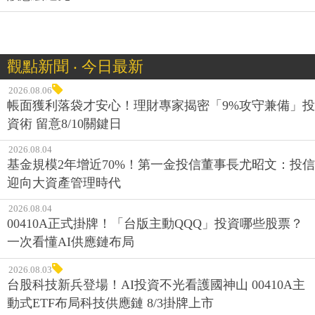
觀點新聞 ‧ 今日最新
2026.08.06
帳面獲利落袋才安心！理財專家揭密「9%攻守兼備」投
資術 留意8/10關鍵日
2026.08.04
基金規模2年增近70%！第一金投信董事長尤昭文：投信
迎向大資產管理時代
2026.08.04
00410A正式掛牌！「台版主動QQQ」投資哪些股票？
一次看懂AI供應鏈布局
2026.08.03
台股科技新兵登場！AI投資不光看護國神山 00410A主
動式ETF布局科技供應鏈 8/3掛牌上市