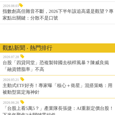
2026.08.03
指數創高但雜音不斷，2026下半年該追高還是觀望？專
家點出關鍵：分散不是口號
觀點新聞 ‧ 熱門排行
2026.07.28
台股「四貸同堂」恐複製韓國去槓桿風暴？陳威良揭
「融資體脂率」不高
2026.05.21
主動式ETF好夯！專家曝「核心＋衛星」混搭策略：用
被動型當定海神針
2026.06.26
「台股上看5萬5？」產業隊長張捷：AI重新定價台股！
下半年聚焦3大關鍵零組件