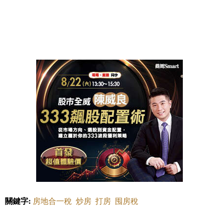
關鍵字:
房地合一稅
炒房
打房
囤房稅