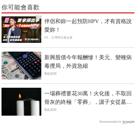
你可能會喜歡
PR
伴侶和妳一起預防HPV，才有資格說
愛妳！
PR・台灣癌症基金會
新興股債今年報酬慘！美元、變種病
毒攪局，外資急縮
觀點新聞
一場葬禮要花30萬！火化後，不取回
骨灰的終極「零葬」，讓子女從墓地
的重擔解放
觀點新聞
Recommended by