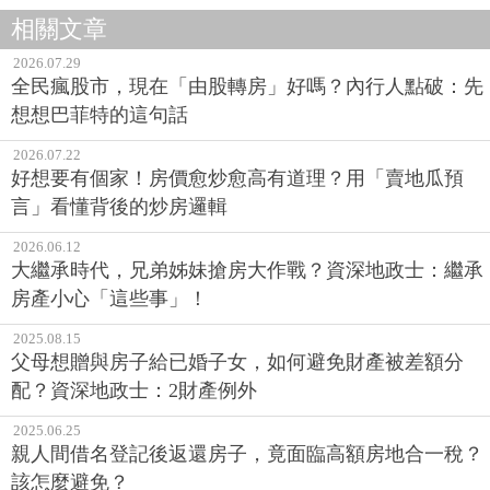
相關文章
2026.07.29
全民瘋股市，現在「由股轉房」好嗎？內行人點破：先
想想巴菲特的這句話
2026.07.22
好想要有個家！房價愈炒愈高有道理？用「賣地瓜預
言」看懂背後的炒房邏輯
2026.06.12
大繼承時代，兄弟姊妹搶房大作戰？資深地政士：繼承
房產小心「這些事」！
2025.08.15
父母想贈與房子給已婚子女，如何避免財產被差額分
配？資深地政士：2財產例外
2025.06.25
親人間借名登記後返還房子，竟面臨高額房地合一稅？
該怎麼避免？