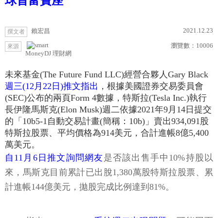
球首富寶座
2021.12.23
賴宏昌
撰文者
瀏覽數：
10006
來源
MoneyDJ 理財網
未來基金(The Future Fund LLC)經營合夥人Gary Black
週三(12月22日)推文指出
，根據美國證券交易委員會
(SEC)公布的兩頁Form 4數據，特斯拉(Tesla Inc.)執行
長伊隆馬斯克(Elon Musk)週二依據2021年9月14日提交
的「10b5-1自動交易計畫(簡稱：10b)」賣出934,091股
特斯拉股票、平均價格為914美元，合計進帳8億5,400
萬美元。
自11月6日推文詢問網友
是否該出售手中10%持股以
來，馬斯克目前累計已出脫1,380萬股特斯拉股票、累
計進帳144億美元，拋股完成比例達到81%。