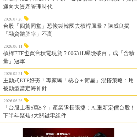
迎向大資產管理時代
2026.07.28
台股「四貸同堂」恐複製韓國去槓桿風暴？陳威良揭
「融資體脂率」不高
2026.06.11
槓桿ETF也買台積電現貨？00631L曝險破百，成「含積
量」冠軍
2026.05.21
主動式ETF好夯！專家曝「核心＋衛星」混搭策略：用
被動型當定海神針
2026.06.26
「台股上看5萬5？」產業隊長張捷：AI重新定價台股！
下半年聚焦3大關鍵零組件