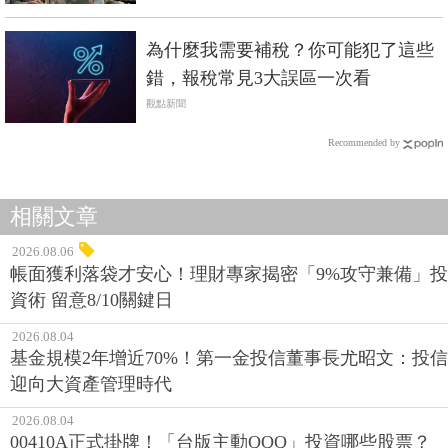
為什麼我需要補稅？你可能犯了這些
錯，報稅常見3大誤區一次看
觀點新聞
Recommended by
相關文章
2026.08.06
帳面獲利落袋才安心！理財專家揭密「9%攻守兼備」投
資術 留意8/10關鍵日
2026.08.04
基金規模2年增近70%！第一金投信董事長尤昭文：投信
迎向大資產管理時代
2026.08.04
00410A正式掛牌！「台版主動QQQ」投資哪些股票？