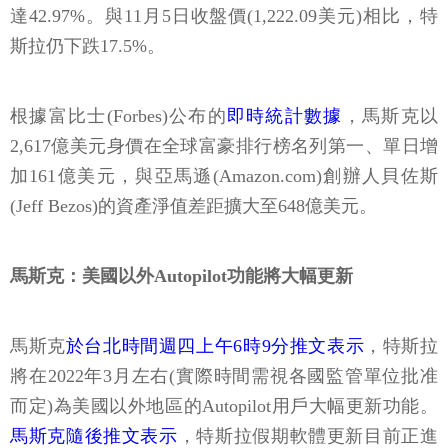
達42.97%。與11月5日收盤價(1,222.09美元)相比，特
斯拉仍下跌17.5%。
根據富比士(Forbes)公布的
即時統計數據
，馬斯克以
2,617億美元身價在全球富豪排行榜名列第一、單日增
加161億美元，與亞馬遜(Amazon.com)創辦人貝佐斯
(Jeff Bezos)的資產淨值差距擴大至648億美元。
馬斯克：美國以外Autopilot功能將大幅更新
馬斯克
於台北時間週四上午6時9分推文表示
，特斯拉
將在2022年3月左右(實際時間需視各國監管單位批准
而定)為美國以外地區的Autopilot用戶大幅更新功能。
馬斯克隨後推文表示
，特斯拉假期軟體更新目前正進