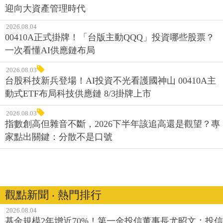
迎向大資產管理時代
2026.08.04
00410A正式掛牌！「台版主動QQQ」投資哪些股票？
一次看懂AI供應鏈布局
2026.08.03
台股科技新兵登場！AI投資不光看護國神山 00410A主
動式ETF布局科技供應鏈 8/3掛牌上市
2026.08.03
指數創高但雜音不斷，2026下半年該追高還是觀望？專
家點出關鍵：分散不是口號
觀點新聞 ‧ 熱門排行
2026.08.04
基金規模2年增近70%！第一金投信董事長尤昭文：投信