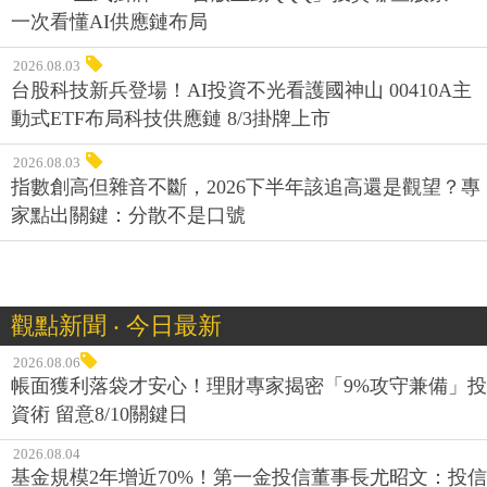
一次看懂AI供應鏈布局
2026.08.03
台股科技新兵登場！AI投資不光看護國神山 00410A主
動式ETF布局科技供應鏈 8/3掛牌上市
2026.08.03
指數創高但雜音不斷，2026下半年該追高還是觀望？專
家點出關鍵：分散不是口號
觀點新聞 ‧ 今日最新
2026.08.06
帳面獲利落袋才安心！理財專家揭密「9%攻守兼備」投
資術 留意8/10關鍵日
2026.08.04
基金規模2年增近70%！第一金投信董事長尤昭文：投信