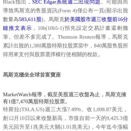
Black指出，
SEC Edgar系統週二出現問題
、可能因而
導致馬斯克的售股資訊(Form 4)僅公布一頁(顯示出脫
數量為
583,611股
)。馬斯克
於美國股市週三收盤前16分
鐘推文表示
，10b(10b5-1)預先設定交易計畫還剩幾
筆、但差不多完成了。Thomson Reuters報導，馬斯克
累計出脫的1,380萬股特斯拉股票當中，840萬股售股所
得用來支付與股票選擇權行使相關的稅款。
馬斯克穩坐全球首富寶座
MarketWatch報導，截至美股週三收盤為止，馬斯克擁
有1億7,470萬股特斯拉股票。
特斯拉(TSLA.US)週三大漲7.49%、收1,008.87美元，
創12月10日以來收盤新高，市值自前一天的9,425.3億
美元回升至1兆美元大關(1.01兆美元)，今年迄今漲幅