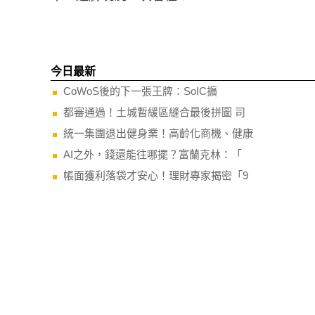
今日最新
CoWoS後的下一張王牌：SoIC擴
都審通過！土城暫緩區縫合最後拼圖 司
統一集團退出健身業！高齡化商機、健康
AI之外，錢還能往哪擺？富蘭克林：「
帳面獲利落袋才安心！理財專家揭密「9