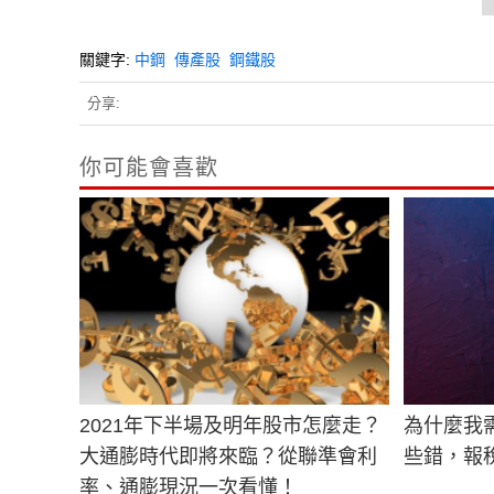
關鍵字:
中鋼
傳產股
鋼鐵股
分享:
你可能會喜歡
2021年下半場及明年股市怎麼走？
為什麼我
大通膨時代即將來臨？從聯準會利
些錯，報
率、通膨現況一次看懂！