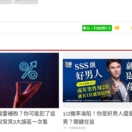
需要補稅？你可能犯了這
1/2機率淪陷！你是好男人還
稅常見3大誤區一次看
男？關鍵在這
PR・台灣癌症基金會