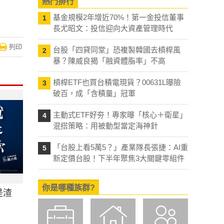
熱門排行
基金規模2年增近70%！第一金投信董事
1
長尤昭文：投信迎向大資產管理時代
列印
台股「四貸同堂」恐複製韓國去槓桿風
2
暴？陳威良揭「融資體脂率」不高
槓桿ETF也買台積電現貨？00631L曝險
3
破百，成「含積量」冠軍
主動式ETF好夯！專家曝「核心＋衛星」
4
混搭策略：用被動型當定海神針
「台股上看5萬5？」產業隊長張捷：AI重
5
新定價台股！下半年聚焦3大關鍵零組件
你是哪種族群?
是渣