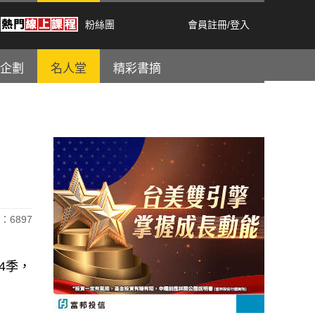
粉絲團
會員註冊
/
登入
企劃
名人堂
精彩書摘
：6897
4季，