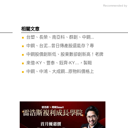
Recommended by
相關文章
台塑、長榮、南亞科、群創、中鋼...
中鋼、台泥...昔日傳產股還能存？專
中鋼股價創新低、股東數卻創新高！老牌
來億-KY、豐泰、鈺齊-KY…，製鞋
中鋼、中鴻、大成鋼...原物料價格上