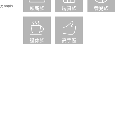
領薪族
房貸族
養兒族
退休族
高手區