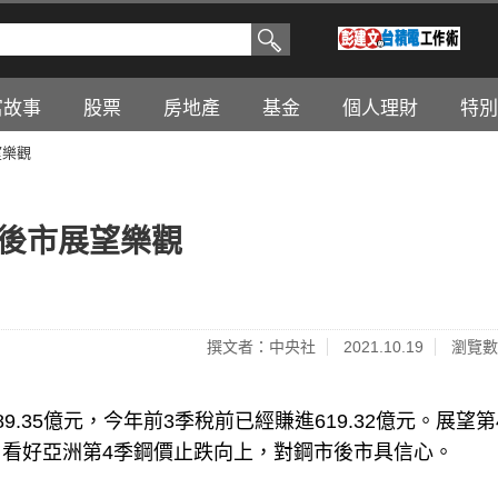
富故事
股票
房地產
基金
個人理財
特別
望樂觀
！後市展望樂觀
撰文者：中央社
2021.10.19
瀏覽數
.35億元，今年前3季稅前已經賺進619.32億元。展望第
看好亞洲第4季鋼價止跌向上，對鋼市後市具信心。