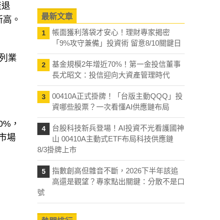
衰退
最新文章
新高。
帳面獲利落袋才安心！理財專家揭密
1
「9%攻守兼備」投資術 留意8/10關鍵日
列業
基金規模2年增近70%！第一金投信董事
2
長尤昭文：投信迎向大資產管理時代
00410A正式掛牌！「台版主動QQQ」投
3
資哪些股票？一次看懂AI供應鏈布局
0%，
台股科技新兵登場！AI投資不光看護國神
4
市場
山 00410A主動式ETF布局科技供應鏈
8/3掛牌上市
指數創高但雜音不斷，2026下半年該追
5
高還是觀望？專家點出關鍵：分散不是口
號