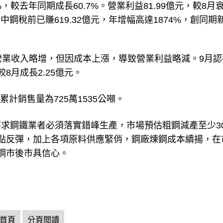
%，較去年同期成長60.7%。營業利益81.99億元，較8月
月中鋼稅前已賺619.32億元，年增幅高達1874%，創同期
營業收入略增，但因成本上漲，導致營業利益略減。9月認
8月成長2.25億元。
累計銷售量為725萬1535公噸。
求鋼鐵業者必須落實錯峰生產，市場預估粗鋼減產至少3
點反彈，加上各項原料供應緊俏，鋼廠煉鋼成本續揚，在
鋼市後市具信心。
首頁
分頁閱讀