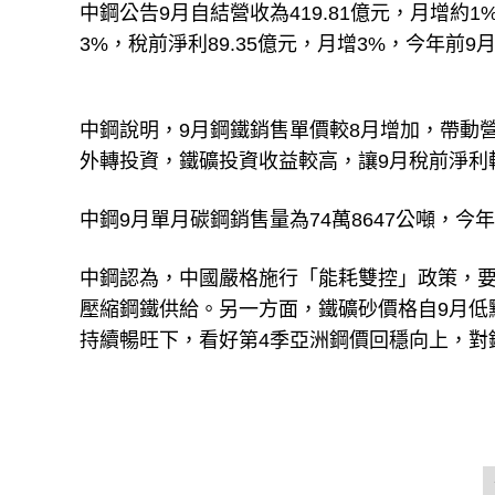
中鋼公告9月自結營收為419.81億元，月增約1
3%，稅前淨利89.35億元，月增3%，今年前9
中鋼說明，9月鋼鐵銷售單價較8月增加，帶動
外轉投資，鐵礦投資收益較高，讓9月稅前淨利較
中鋼9月單月碳鋼銷售量為74萬8647公噸，今年
中鋼認為，中國嚴格施行「能耗雙控」政策，要
壓縮鋼鐵供給。另一方面，鐵礦砂價格自9月低
持續暢旺下，看好第4季亞洲鋼價回穩向上，對