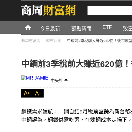
ETF
今日最新
觀點新聞
致
商周財富網
觀點新聞
中鋼前3季稅前大賺近620億！後市展
中鋼前3季稅前大賺近620億
中央社
鋼鐵需求續航，中鋼自結9月稅前盈餘為新台幣89
中鋼認為，鋼鐵供需吃緊，在煉鋼成本走揚下，