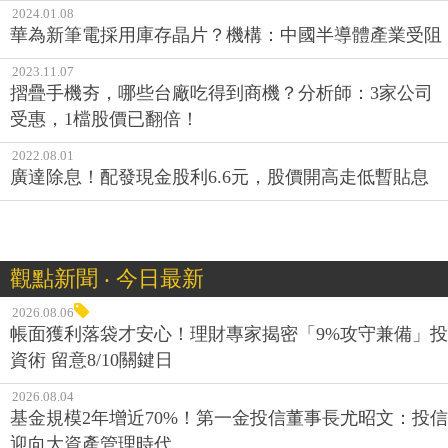
2024.01.08
華為新筆電採用庫存晶片？機構：中國半導體產業受阻
2023.11.07
摺疊手機夯，哪些台廠吃得到商機？分析師：3家公司
受惠，1檔股價已翻倍！
2022.08.01
廣達除息！配發現金股利6.6元，股價開高走低暫貼息
觀點新聞 ‧ 今日最新
2026.08.06
帳面獲利落袋才安心！理財專家揭密「9%攻守兼備」投
資術 留意8/10關鍵日
2026.08.04
基金規模2年增近70%！第一金投信董事長尤昭文：投信
迎向大資產管理時代