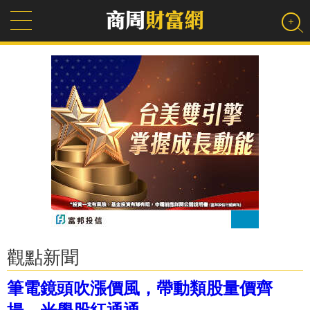
觀點新聞
筆電鏡頭吹漲價風，帶動類股量價齊