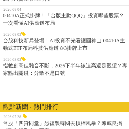
2026.08.04
00410A正式掛牌！「台版主動QQQ」投資哪些股票？
一次看懂AI供應鏈布局
2026.08.03
台股科技新兵登場！AI投資不光看護國神山 00410A主
動式ETF布局科技供應鏈 8/3掛牌上市
2026.08.03
指數創高但雜音不斷，2026下半年該追高還是觀望？專
家點出關鍵：分散不是口號
觀點新聞 ‧ 熱門排行
2026.07.28
台股「四貸同堂」恐複製韓國去槓桿風暴？陳威良揭