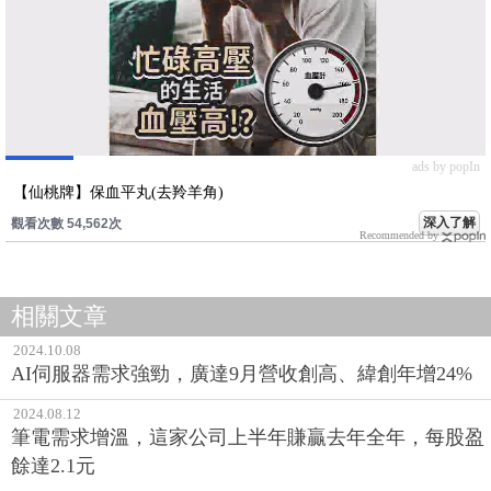
ads by popIn
【仙桃牌】保血平丸(去羚羊角)
深入了解
觀看次數 54,562次
Recommended by
相關文章
2024.10.08
AI伺服器需求強勁，廣達9月營收創高、緯創年增24%
2024.08.12
筆電需求增溫，這家公司上半年賺贏去年全年，每股盈
餘達2.1元