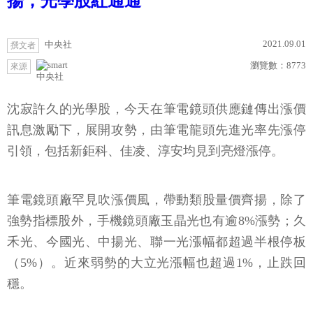
揚，光學股紅通通
2021.09.01
中央社
撰文者
瀏覽數：
8773
來源
中央社
沈寂許久的光學股，今天在筆電鏡頭供應鏈傳出漲價
訊息激勵下，展開攻勢，由筆電龍頭先進光率先漲停
引領，包括新鉅科、佳凌、淳安均見到亮燈漲停。
筆電鏡頭廠罕見吹漲價風，帶動類股量價齊揚，除了
強勢指標股外，手機鏡頭廠玉晶光也有逾8%漲勢；久
禾光、今國光、中揚光、聯一光漲幅都超過半根停板
（5%）。近來弱勢的大立光漲幅也超過1%，止跌回
穩。