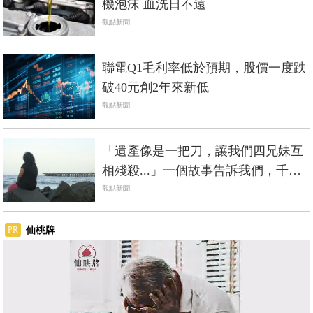
機泡沫 血洗日不遠
觀點新聞
聯電Q1毛利率低於預期，股價一度跌
破40元創2年來新低
觀點新聞
「遺產像是一把刀，讓我們四兄妹互
相殘殺...」一個故事告訴我們，千萬
別留錢給孩子
觀點新聞
仙桃牌
PR