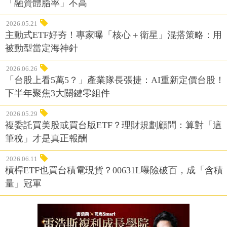
「融資體脂率」不高
2026.05.21
主動式ETF好夯！專家曝「核心＋衛星」混搭策略：用
被動型當定海神針
2026.06.26
「台股上看5萬5？」產業隊長張捷：AI重新定價台股！
下半年聚焦3大關鍵零組件
2026.05.29
複委託買美股或買台版ETF？理財規劃顧問：算對「這
筆稅」才是真正報酬
2026.06.11
槓桿ETF也買台積電現貨？00631L曝險破百，成「含積
量」冠軍