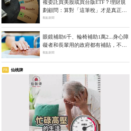
複委託買美股或買台版ETF？理財規
劃顧問：算對「這筆稅」才是真正報
酬
觀點新聞
眼鏡補助6千、輪椅補助1萬2...身心障
礙者和長輩用的政府都有補貼，不是
低收入戶也能辦
觀點新聞
仙桃牌
PR