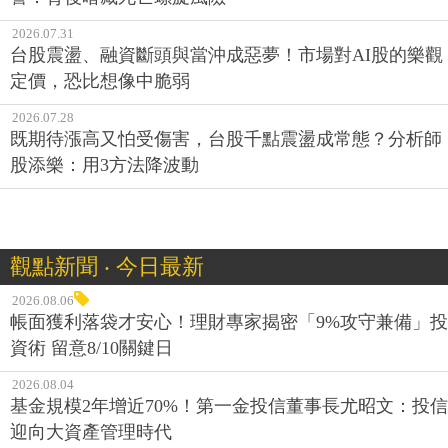
2026.07.31
台股震盪、融資斷頭與當沖成惡夢！市場對AI股的樂觀
定價，恐比想像中脆弱
2026.07.28
既期待漲高又怕受傷害，台股千點震盪成常態？分析師
股添樂：用3方法降波動
觀點新聞 ‧ 今日最新
2026.08.06
帳面獲利落袋才安心！理財專家揭密「9%攻守兼備」投
資術 留意8/10關鍵日
2026.08.04
基金規模2年增近70%！第一金投信董事長尤昭文：投信
迎向大資產管理時代