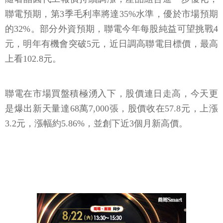
聯電預期，第3季毛利率將達35%水準，優於市場預期
的32%。部分外資預期，聯電今年每股純益可望挑戰4
元，明年有機會突破5元，近日調高聯電目標價，最高
上看102.8元。
聯電在市場買盤積極湧入下，股價連日走高，今天更
是爆出新天量達68萬7,000張，股價收在57.8元，上漲
3.2元，漲幅約5.86%，並創下近3個月新高價。