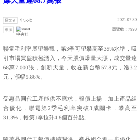
爆天量達68.7萬張
2021.07.30
中央社
撰文者
瀏覽數：
7993
來源
中央社
聯電毛利率展望樂觀，第3季可望攀高至35%水準，吸
引市場買盤積極湧入，今天股價爆量大漲，成交量達
68萬7,000張，創新天量，收在新台幣57.8元，漲3.2
元，漲幅5.86%。
受惠晶圓代工產能供不應求，報價上揚，加上產品組
合優化，聯電第2季毛利率突破3成關卡，攀高至
31.3%，較第1季拉升4.8個百分點。
隨著晶圓代工報價持續調漲，產品組合進一步優化，