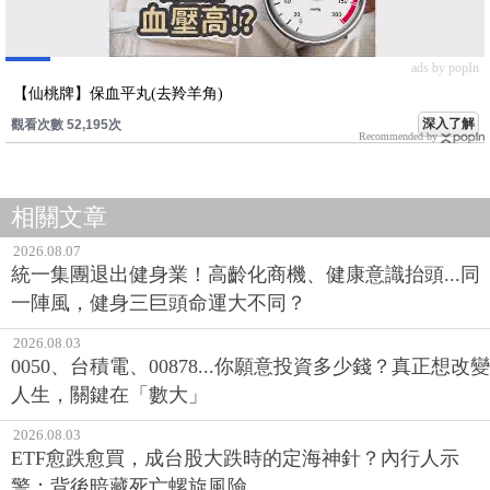
ads by popIn
【仙桃牌】保血平丸(去羚羊角)
深入了解
觀看次數 52,205次
Recommended by
相關文章
2026.08.07
統一集團退出健身業！高齡化商機、健康意識抬頭...同
一陣風，健身三巨頭命運大不同？
2026.08.03
0050、台積電、00878...你願意投資多少錢？真正想改變
人生，關鍵在「數大」
2026.08.03
ETF愈跌愈買，成台股大跌時的定海神針？內行人示
警：背後暗藏死亡螺旋風險