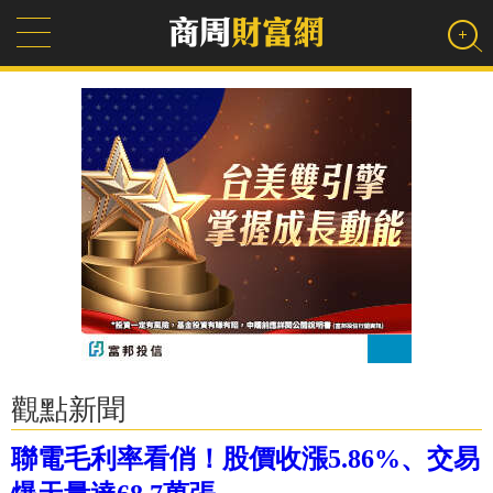
觀點新聞
聯電毛利率看俏！股價收漲5.86%、交易