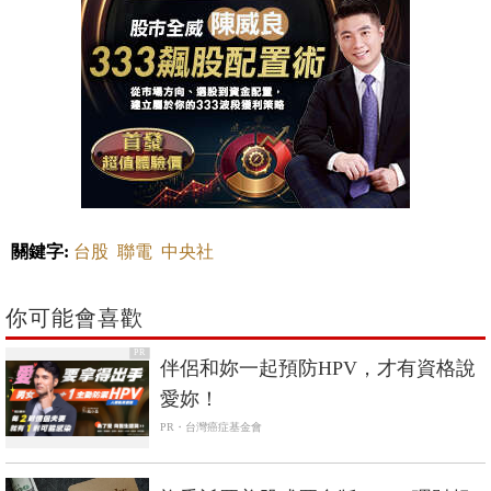
關鍵字:
台股
聯電
中央社
你可能會喜歡
PR
伴侶和妳一起預防HPV，才有資格說
愛妳！
PR・台灣癌症基金會