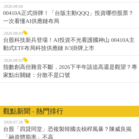
2026.08.04
00410A正式掛牌！「台版主動QQQ」投資哪些股票？
一次看懂AI供應鏈布局
2026.08.03
台股科技新兵登場！AI投資不光看護國神山 00410A主
動式ETF布局科技供應鏈 8/3掛牌上市
2026.08.03
指數創高但雜音不斷，2026下半年該追高還是觀望？專
家點出關鍵：分散不是口號
觀點新聞 ‧ 熱門排行
2026.07.28
台股「四貸同堂」恐複製韓國去槓桿風暴？陳威良揭
「融資體脂率」不高