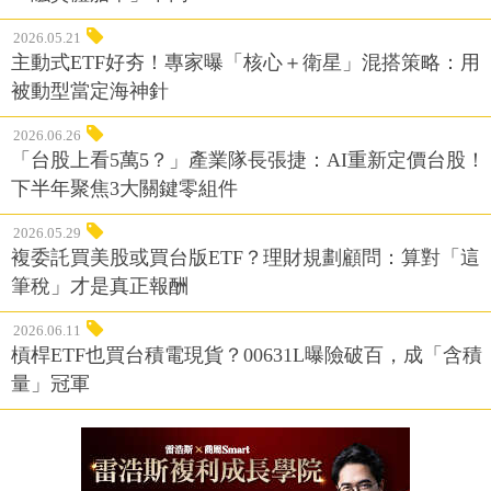
2026.05.21
主動式ETF好夯！專家曝「核心＋衛星」混搭策略：用
被動型當定海神針
2026.06.26
「台股上看5萬5？」產業隊長張捷：AI重新定價台股！
下半年聚焦3大關鍵零組件
2026.05.29
複委託買美股或買台版ETF？理財規劃顧問：算對「這
筆稅」才是真正報酬
2026.06.11
槓桿ETF也買台積電現貨？00631L曝險破百，成「含積
量」冠軍