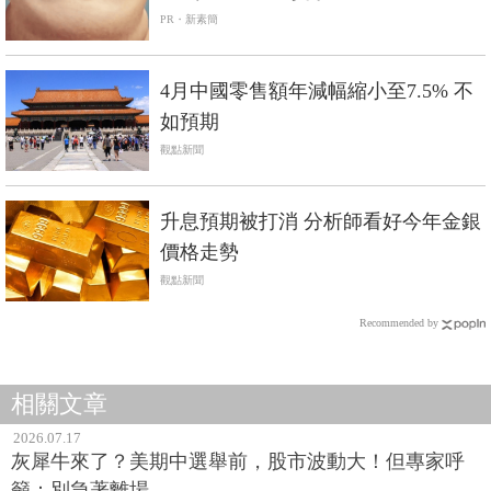
PR・新素簡
4月中國零售額年減幅縮小至7.5% 不
如預期
觀點新聞
升息預期被打消 分析師看好今年金銀
價格走勢
觀點新聞
Recommended by
相關文章
2026.07.17
灰犀牛來了？美期中選舉前，股市波動大！但專家呼
籲：別急著離場