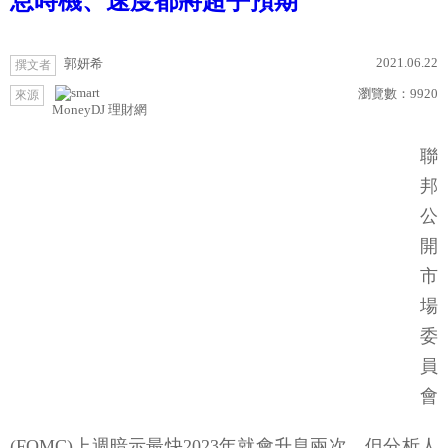
息時機、速度都將超乎預期
2021.06.22
郭妍希
撰文者
瀏覽數：
9920
來源
MoneyDJ 理財網
聯
邦
公
開
市
場
委
員
會
(FOMC)上週暗示最快2023年就會升息兩次，但分析人