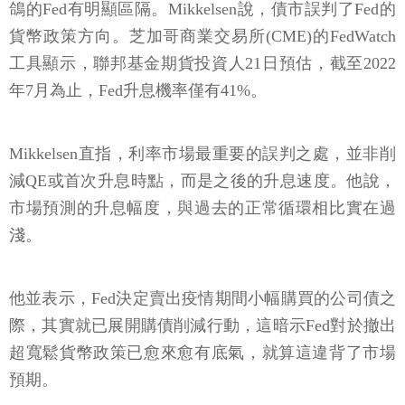
鴿的Fed有明顯區隔。Mikkelsen說，債市誤判了Fed的
貨幣政策方向。芝加哥商業交易所(CME)的FedWatch
工具顯示，聯邦基金期貨投資人21日預估，截至2022
年7月為止，Fed升息機率僅有41%。
Mikkelsen直指，利率市場最重要的誤判之處，並非削
減QE或首次升息時點，而是之後的升息速度。他說，
市場預測的升息幅度，與過去的正常循環相比實在過
淺。
他並表示，Fed決定賣出疫情期間小幅購買的公司債之
際，其實就已展開購債削減行動，這暗示Fed對於撤出
超寬鬆貨幣政策已愈來愈有底氣，就算這違背了市場
預期。