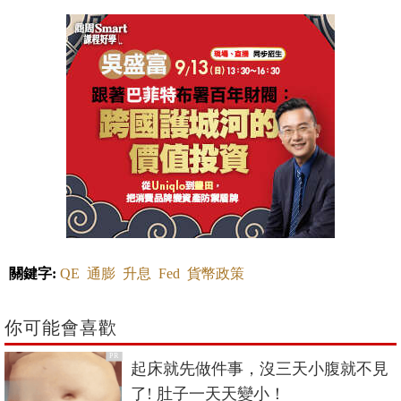
關鍵字:
QE
通膨
升息
Fed
貨幣政策
你可能會喜歡
PR
起床就先做件事，沒三天小腹就不見
了! 肚子一天天變小！