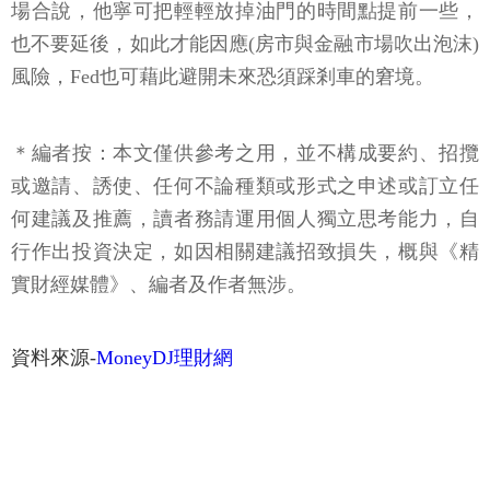
場合說，他寧可把輕輕放掉油門的時間點提前一些，
也不要延後，如此才能因應(房市與金融市場吹出泡沫)
風險，Fed也可藉此避開未來恐須踩剎車的窘境。
＊編者按：本文僅供參考之用，並不構成要約、招攬
或邀請、誘使、任何不論種類或形式之申述或訂立任
何建議及推薦，讀者務請運用個人獨立思考能力，自
行作出投資決定，如因相關建議招致損失，概與《精
實財經媒體》、編者及作者無涉。
資料來源-
MoneyDJ理財網