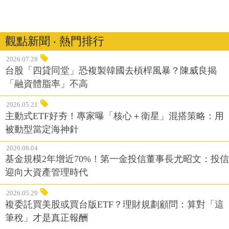
觀點新聞 ‧ 熱門排行
2026.07.28
台股「四貸同堂」恐複製韓國去槓桿風暴？陳威良揭
「融資體脂率」不高
2026.05.21
主動式ETF好夯！專家曝「核心＋衛星」混搭策略：用
被動型當定海神針
2026.08.04
基金規模2年增近70%！第一金投信董事長尤昭文：投信
迎向大資產管理時代
2026.05.29
複委託買美股或買台版ETF？理財規劃顧問：算對「這
筆稅」才是真正報酬