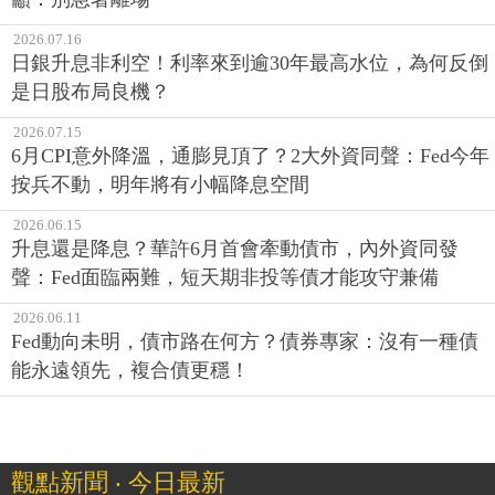
2026.07.16
日銀升息非利空！利率來到逾30年最高水位，為何反倒
是日股布局良機？
2026.07.15
6月CPI意外降溫，通膨見頂了？2大外資同聲：Fed今年
按兵不動，明年將有小幅降息空間
2026.06.15
升息還是降息？華許6月首會牽動債市，內外資同發
聲：Fed面臨兩難，短天期非投等債才能攻守兼備
2026.06.11
Fed動向未明，債市路在何方？債券專家：沒有一種債
能永遠領先，複合債更穩！
觀點新聞 ‧ 今日最新