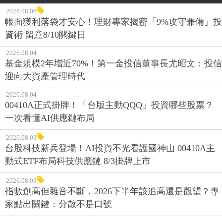
2026.08.06
帳面獲利落袋才安心！理財專家揭密「9%攻守兼備」投
資術 留意8/10關鍵日
2026.08.04
基金規模2年增近70%！第一金投信董事長尤昭文：投信
迎向大資產管理時代
2026.08.04
00410A正式掛牌！「台版主動QQQ」投資哪些股票？
一次看懂AI供應鏈布局
2026.08.03
台股科技新兵登場！AI投資不光看護國神山 00410A主
動式ETF布局科技供應鏈 8/3掛牌上市
2026.08.03
指數創高但雜音不斷，2026下半年該追高還是觀望？專
家點出關鍵：分散不是口號