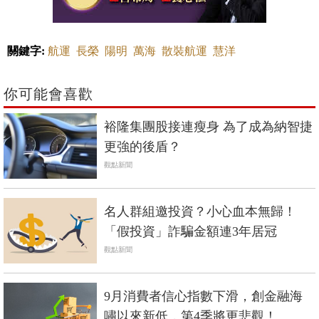
關鍵字:
航運
長榮
陽明
萬海
散裝航運
慧洋
你可能會喜歡
裕隆集團股接連瘦身 為了成為納智捷
更強的後盾？
觀點新聞
名人群組邀投資？小心血本無歸！
「假投資」詐騙金額連3年居冠
觀點新聞
9月消費者信心指數下滑，創金融海
嘯以來新低，第4季將更悲觀！