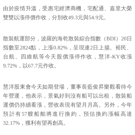
由於疫情升溫，受惠宅經濟商機，宅配通、嘉里大榮
雙雙以漲停價作收，分別收49.3元與54.9元。
散裝航運部分，波羅的海乾散裝綜合指數（BDI）20日
指數至2824點，上漲0.82%，呈現連2日上揚。裕民、
台航、四維航等今天股價漲停作收，慧洋-KY收漲
9.72%，以67.7元作收。
慧洋股東會今天如期登場，董事長藍俊昇樂觀看待今
年營運，他表示，景氣好到沒有船可以出租，散裝船
運價仍持續看漲，營收表現有望月月高。另外，今年
預計有57艘船舶將進行換約，預估換約漲幅高達
32.17%，獲利有望再創高。