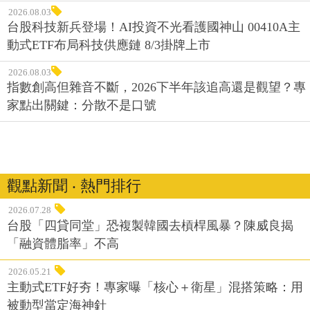
2026.08.03
台股科技新兵登場！AI投資不光看護國神山 00410A主
動式ETF布局科技供應鏈 8/3掛牌上市
2026.08.03
指數創高但雜音不斷，2026下半年該追高還是觀望？專
家點出關鍵：分散不是口號
觀點新聞 ‧ 熱門排行
2026.07.28
台股「四貸同堂」恐複製韓國去槓桿風暴？陳威良揭
「融資體脂率」不高
2026.05.21
主動式ETF好夯！專家曝「核心＋衛星」混搭策略：用
被動型當定海神針