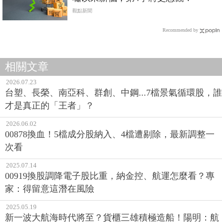
觀點新聞
Recommended by
相關文章
2026.07.23
台塑、長榮、南亞科、群創、中鋼...7檔景氣循環股，誰
才是真正的「王者」？
2026.06.02
00878換血！5檔成分股納入、4檔遭剔除，最新調整一
次看
2025.07.14
00919換股調降電子股比重，納金控、航運怎麼看？專
家：得留意這潛在風險
2025.05.19
新一波大航海時代將至？貨櫃三雄積極造船！陽明：航