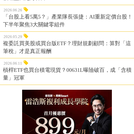
2026.06.26
「台股上看5萬5？」產業隊長張捷：AI重新定價台股！
下半年聚焦3大關鍵零組件
2026.05.29
複委託買美股或買台版ETF？理財規劃顧問：算對「這
筆稅」才是真正報酬
2026.06.11
槓桿ETF也買台積電現貨？00631L曝險破百，成「含積
量」冠軍