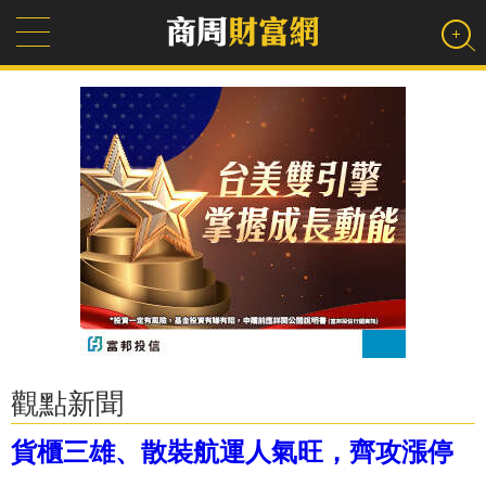
觀點新聞
貨櫃三雄、散裝航運人氣旺，齊攻漲停