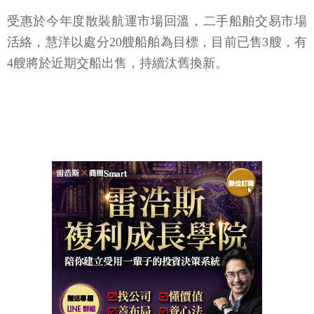
受惠於今年度散裝航運市場回溫，二手船舶交易市場
活絡，慧洋以處分20艘船舶為目標，目前已售3艘，有
4艘將於近期交船出售，持續汰舊換新。