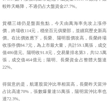
較昨天略降，不過仍占大盤資金27.7%。
貨櫃三雄仍是盤面焦點，今天由萬海率先攻上漲停
價，終場收114元，穩坐百元俱樂部，並續寫歷史新高
價。在比價效應下，長榮、陽明股價攻高，長榮終場
收漲停價84.7元，為上市最大量，共計59.1萬張，成交
值486億元。陽明收91.8元，交易量排名第3，共52.5萬
張，成交值464億元；陽明、長榮資金占整體大盤達
22%。
得留意的是，航運股當沖比率相當高，長榮昨天當沖
占比高達70%，張數爆量達55萬張，陽明當沖比率也
達72.3%。