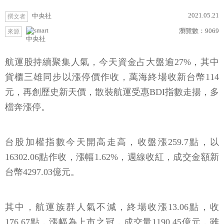
2021.05.21
中央社
撰文者
瀏覽數：
9069
來源
中央社
航運股持續聚集人氣，今天資金占大盤逾27%，其中
貨櫃三雄同步以漲停價作收，萬海終場收新台幣114
元，再創歷史新天價，散裝航運受惠BDI指數走揚，多
檔奔漲停。
台股加權指數今天開高走高，收盤漲259.7點，以
16302.06點作收，漲幅1.62%，週線收紅，成交金額新
台幣4297.03億元。
其中，航運族群人氣不減，終場收漲13.06點，收
176.67點，漲幅為上市之冠，成交量1190.45億元，雖