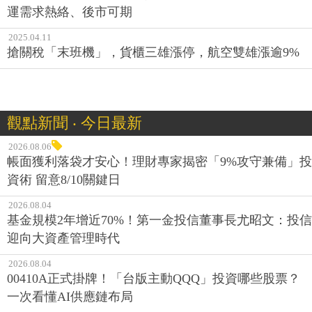
運需求熱絡、後市可期
2025.04.11
搶關稅「末班機」，貨櫃三雄漲停，航空雙雄漲逾9%
觀點新聞 ‧ 今日最新
2026.08.06
帳面獲利落袋才安心！理財專家揭密「9%攻守兼備」投
資術 留意8/10關鍵日
2026.08.04
基金規模2年增近70%！第一金投信董事長尤昭文：投信
迎向大資產管理時代
2026.08.04
00410A正式掛牌！「台版主動QQQ」投資哪些股票？
一次看懂AI供應鏈布局