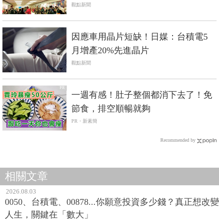
觀點新聞
因應車用晶片短缺！日媒：台積電5
月增產20%先進晶片
觀點新聞
PR
一週有感！肚子整個都消下去了！免
節食，排空順暢就夠
PR・新素簡
Recommended by
相關文章
2026.08.03
0050、台積電、00878...你願意投資多少錢？真正想改變
人生，關鍵在「數大」