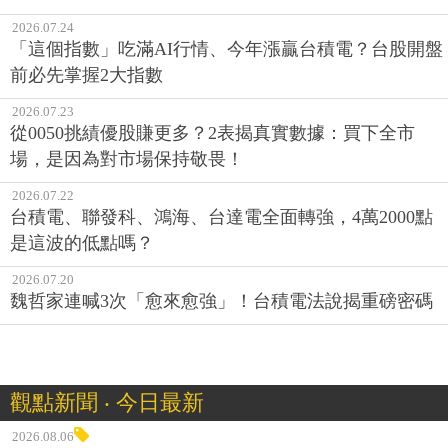
2026.07.24
「這個指數」吃滿AI行情、今年漲贏台積電？台股開盤
前必先掌握2大指數
2026.07.23
從0050挑績優股賺更多？2表揭真實數據：買下全市
場，是因為對市場保持敬畏！
2026.07.22
台積電、聯發科、鴻海、台達電全面轉強，4萬2000點
是這波的低點嗎？
2026.07.20
魏哲家連喊3次「愈來愈強」！台積電法說揭重磅密碼
觀點新聞 ‧ 今日最新
2026.08.06