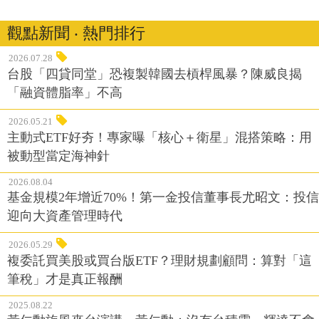
觀點新聞 ‧ 熱門排行
2026.07.28
台股「四貸同堂」恐複製韓國去槓桿風暴？陳威良揭
「融資體脂率」不高
2026.05.21
主動式ETF好夯！專家曝「核心＋衛星」混搭策略：用
被動型當定海神針
2026.08.04
基金規模2年增近70%！第一金投信董事長尤昭文：投信
迎向大資產管理時代
2026.05.29
複委託買美股或買台版ETF？理財規劃顧問：算對「這
筆稅」才是真正報酬
2025.08.22