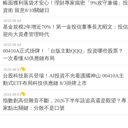
帳面獲利落袋才安心！理財專家揭密「9%攻守兼備」投
資術 留意8/10關鍵日
2026.08.04
基金規模2年增近70%！第一金投信董事長尤昭文：投信
迎向大資產管理時代
2026.08.04
00410A正式掛牌！「台版主動QQQ」投資哪些股票？
一次看懂AI供應鏈布局
2026.08.03
台股科技新兵登場！AI投資不光看護國神山 00410A主
動式ETF布局科技供應鏈 8/3掛牌上市
2026.08.03
指數創高但雜音不斷，2026下半年該追高還是觀望？專
家點出關鍵：分散不是口號