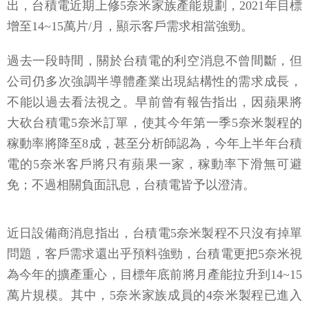
出，台積電近期上修5奈米家族產能規劃，2021年目標
增至14~15萬片/月，顯示客戶需求相當強勁。
過去一段時間，關於台積電的利空消息不曾間斷，但
公司仍多次強調半導體產業出現結構性的需求成長，
不能以過去看法視之。早前曾有報告指出，因蘋果將
大砍台積電5奈米訂單，使其今年第一季5奈米製程的
稼動率將降至8成，甚至分析師認為，今年上半年台積
電的5奈米客戶將只有蘋果一家，稼動率下滑無可避
免；不過相關負面訊息，台積電皆予以澄清。
近日設備商消息指出，台積電5奈米製程不只沒有掉單
問題，客戶需求還出乎預料強勁，台積電更把5奈米視
為今年的擴產重心，目標年底前將月產能拉升到14~15
萬片規模。其中，5奈米家族成員的4奈米製程已進入