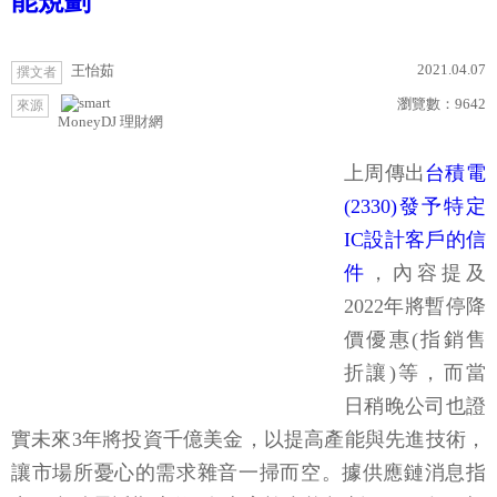
能規劃
2021.04.07
王怡茹
撰文者
瀏覽數：
9642
來源
MoneyDJ 理財網
上周傳出
台積電
(2330)發予特定
IC設計客戶的信
件
，內容提及
2022年將暫停降
價優惠(指銷售
折讓)等，而當
日稍晚公司也證
實未來3年將投資千億美金，以提高產能與先進技術，
讓市場所憂心的需求雜音一掃而空。據供應鏈消息指