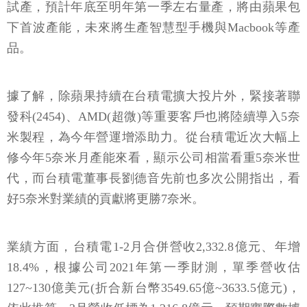
試產，預計年底至明年第一季左右量產，將由蘋果包
下首波產能，未來將生產智慧型手機與Macbook等產
品。
據了解，除蘋果持續在台積電擴大投片外，緊接著聯
發科(2454)、AMD(超微)等重要客戶也將陸續導入5奈
米製程，為今年營運增添助力。從台積電近次大幅上
修今年5奈米月產能來看，顯示公司相當看重5奈米世
代，而台積電董事長劉德音先前也多次公開指出，看
好5奈米對業績的貢獻將更勝7奈米。
業績方面，台積電1-2月合併營收2,332.8億元、年增
18.4%，根據公司2021年第一季財測，單季營收估
127~130億美元(折合新台幣3549.65億~3633.5億元)，