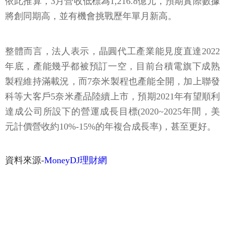
依此推算，3月營收低標為1,216.8億元，預期實際數據
將創同期高，並有機會挑戰歷年單月新高。
整體而言，法人表示，晶圓代工產業能見度直達2022
年底，產能幾乎都被預訂一空，目前台積電旗下成熟
製程維持滿載況，而7奈米製程也產能全開，加上聯發
科等大客戶5奈米產品陸續上市，預期2021年有望順利
達成公司所設下的營運成長目標(2020~2025年間，美
元計價營收約10%-15%的年複合成長率)，甚至更好。
資料來源-
MoneyDJ理財網