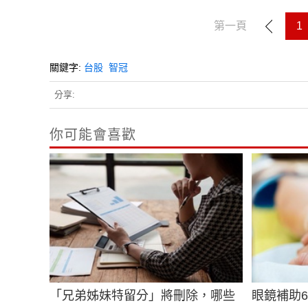
第一頁
1
關鍵字:
台股
智冠
分享:
你可能會喜歡
「兄弟姊妹特留分」將刪除，哪些
眼鏡補助6