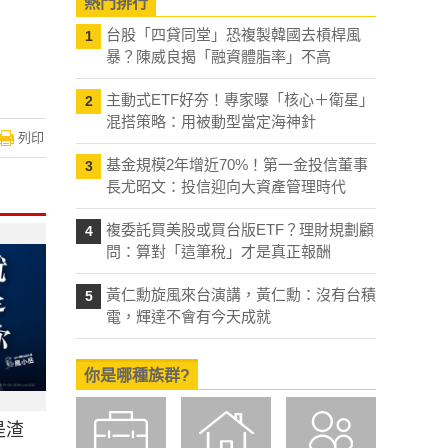
熱門排行
台股「四貸同堂」恐複製韓國去槓桿風
1
暴？陳威良揭「融資體脂率」不高
主動式ETF好夯！專家曝「核心＋衛星」
2
混搭策略：用被動型當定海神針
列印
基金規模2年增近70%！第一金投信董事
3
長尤昭文：投信迎向大資產管理時代
複委託買美股或買台版ETF？理財規劃顧
4
問：算對「這筆稅」才是真正報酬
黃仁勳旋風來台演講，黃仁勳：沒有台積
5
電，輝達不會有今天成就
你是哪種族群?
是渣