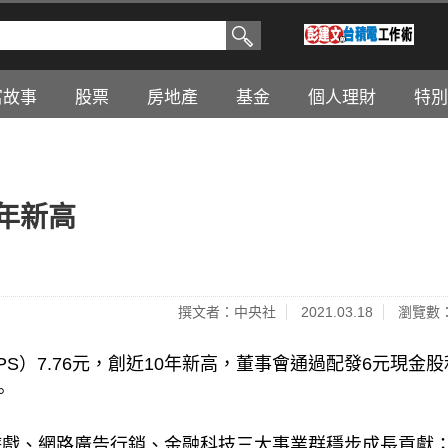
富故事
股票
房地產
基金
個人理財
特別
0年新高
撰文者：中央社
2021.03.18
瀏覽數：
PS）7.76元，創近10年新高，董事會通過配發6元現金
。
遊戲、網路廣告行銷、金融科技三大事業群穩步成長貢獻