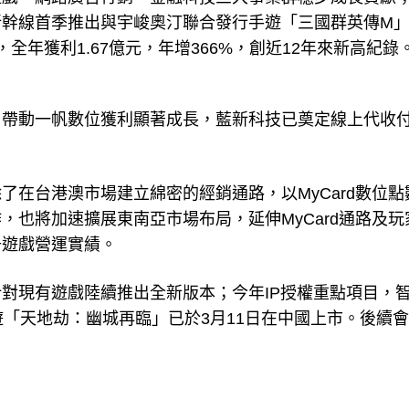
新幹線首季推出與宇峻奧汀聯合發行手遊「三國群英傳M
年獲利1.67億元，年增366%，創近12年來新高紀錄
，帶動一帆數位獲利顯著成長，藍新科技已奠定線上代收
了在台港澳市場建立綿密的經銷通路，以MyCard數位點
，也將加速擴展東南亞市場布局，延伸MyCard通路及玩
升遊戲營運實績。
對現有遊戲陸續推出全新版本；今年IP授權重點項目，
遊「天地劫：幽城再臨」已於3月11日在中國上市。後續