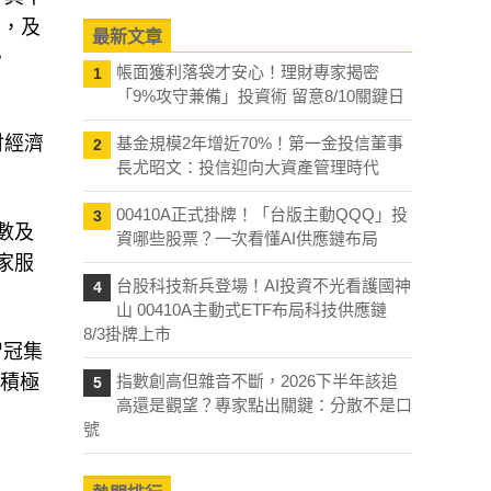
」，及
最新文章
。
帳面獲利落袋才安心！理財專家揭密
1
「9%攻守兼備」投資術 留意8/10關鍵日
付經濟
基金規模2年增近70%！第一金投信董事
2
長尤昭文：投信迎向大資產管理時代
00410A正式掛牌！「台版主動QQQ」投
3
數及
資哪些股票？一次看懂AI供應鏈布局
家服
台股科技新兵登場！AI投資不光看護國神
4
山 00410A主動式ETF布局科技供應鏈
8/3掛牌上市
智冠集
會積極
指數創高但雜音不斷，2026下半年該追
5
高還是觀望？專家點出關鍵：分散不是口
號