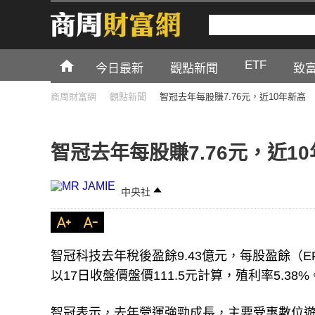
ETF
今日最新
觀點新聞
致
商周財富網
觀點新聞
智冠去年每股賺7.76元，近10年新高
智冠去年每股賺7.76元，近1
中央社
智冠科技去年稅後盈餘9.43億元，每股盈餘（E
以17日收盤價盤價111.5元計算，殖利率5.38%
智冠表示，去年營運強勁成長，主要受惠數位