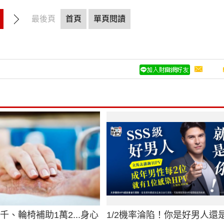
最後頁
首頁
單頁閱讀
千、輪椅補助1萬2...身心
1/2機率淪陷！你是好男人還