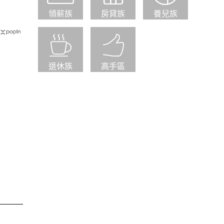
領薪族
房貸族
養兒族
退休族
高手區