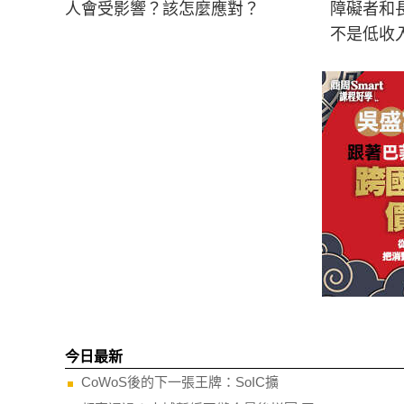
人會受影響？該怎麼應對？
障礙者和
不是低收
今日最新
CoWoS後的下一張王牌：SoIC擴