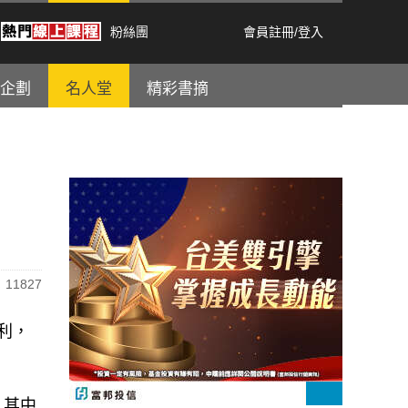
粉絲團
會員註冊
/
登入
企劃
名人堂
精彩書摘
11827
股利，
；其中