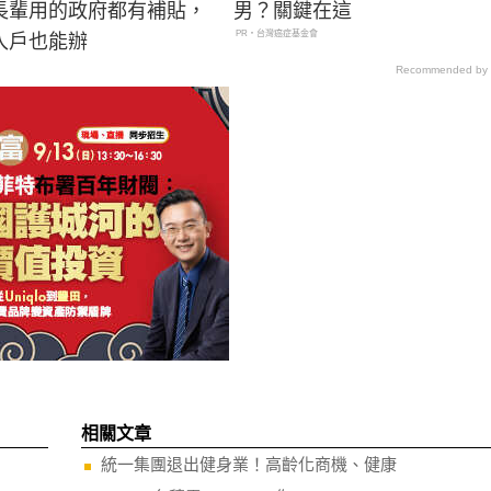
長輩用的政府都有補貼，
男？關鍵在這
PR・台灣癌症基金會
入戶也能辦
Recommended by
相關文章
統一集團退出健身業！高齡化商機、健康