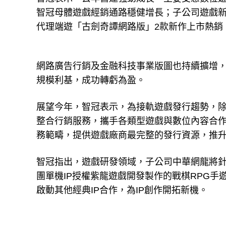
智冠母體遊戲經銷通路穩健增長；子公司遊戲
代理端遊「古劍奇譚網路版」2款新作上市熱銷，全
網路廣告行銷及金融科技事業版圖也持續擴增
規模利基，成功轉虧為盈。
展望今年，智冠表示，為接軌遊戲發行趨勢，除
整合行銷服務，攜手各類型遊戲與數位內容合作
務範疇，提供遊戲廠商最完整的發行資源，推
智冠指出，遊戲研發領域，子公司中華網龍將針
團單機IP授權紫龍遊戲開發製作的戰棋RPG手
啟動其他經典IP合作，為IP創作開拓新機。