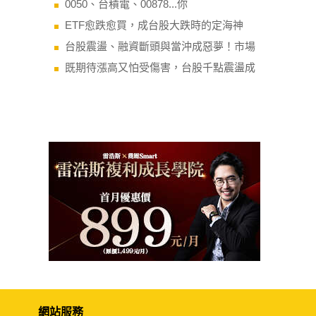
0050、台積電、00878...你
ETF愈跌愈買，成台股大跌時的定海神
台股震盪、融資斷頭與當沖成惡夢！市場
既期待漲高又怕受傷害，台股千點震盪成
網站服務