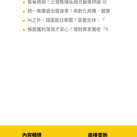
都審通過！土城暫緩區縫合最後拼圖 司
統一集團退出健身業！高齡化商機、健康
AI之外，錢還能往哪擺？富蘭克林：「
帳面獲利落袋才安心！理財專家揭密「9
內容頻道
串接查詢