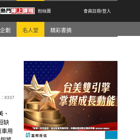
粉絲團
會員註冊
/
登入
企劃
名人堂
精彩書摘
：8337
美、
短缺
應車用