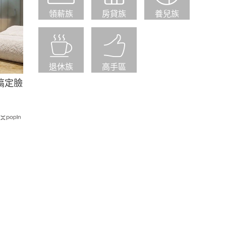
領薪族
房貸族
養兒族
退休族
高手區
搞定臉