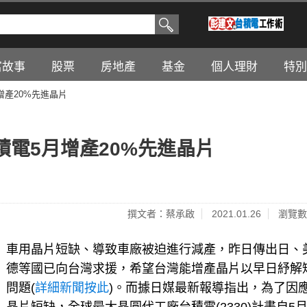
富故事
股票
房地產
基金
個人理財
特別
產20%先進晶片
電5月增產20%先進晶片
撰文者：蔡承啟
2021.01.26
瀏覽數
車用晶片短缺、導致車廠被迫進行減產，昨日傳出日、
德等國已向台灣求援，希望台灣能增產晶片以早日紓解
問題(
詳細新聞按此
)。而據日媒最新報導指出，為了因