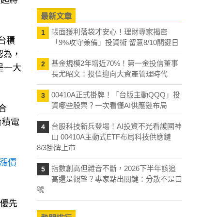
月起將
最新文章
帳面獲利落袋才安心！理財專家揭密
1
台積
「9%攻守兼備」投資術 留意8/10關鍵日
認為，
基金規模2年增近70%！第一金投信董事
2
是一大
長尤昭文：投信迎向大資產管理時代
00410A正式掛牌！「台版主動QQQ」投
3
資哪些股票？一次看懂AI供應鏈布局
合
台積電
台股科技新兵登場！AI投資不光看護國神
4
山 00410A主動式ETF布局科技供應鏈
8/3掛牌上市
漲價
指數創高但雜音不斷，2026下半年該追
5
高還是觀望？專家點出關鍵：分散不是口
號
最優先