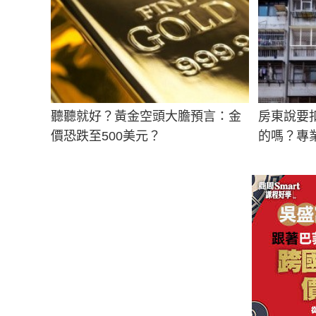
聽聽就好？黃金空頭大膽預言：金
房東說要
價恐跌至500美元？
的嗎？專