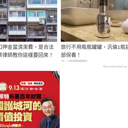
扣押金當清潔費，是合法
旅行不用瓶瓶罐罐，汎倫1瓶
業律師教你這樣要回來！
部保養！
PR・三得利健康網路商店
Recommended by