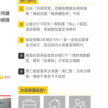
熱門排行
台股「四貸同堂」恐複製韓國去槓桿風
1
任何建
暴？陳威良揭「融資體脂率」不高
財經媒
主動式ETF好夯！專家曝「核心＋衛星」
2
混搭策略：用被動型當定海神針
基金規模2年增近70%！第一金投信董事
3
長尤昭文：投信迎向大資產管理時代
複委託買美股或買台版ETF？理財規劃顧
4
問：算對「這筆稅」才是真正報酬
黃仁勳旋風來台演講，黃仁勳：沒有台積
5
電，輝達不會有今天成就
列印
你是哪種族群?