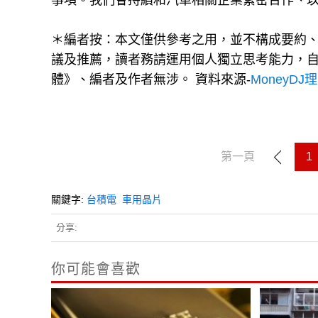
事項。我們會持續和汽車相關企業緊密合作、
＊編者按：本文僅供參考之用，並不構成要約
議及推薦，讀者務請運用個人獨立思考能力，
體》、編者及作者無涉。 資料來源-
MoneyDJ
第一頁
1
關鍵字:
台積電
車用晶片
分享:
你可能會喜歡