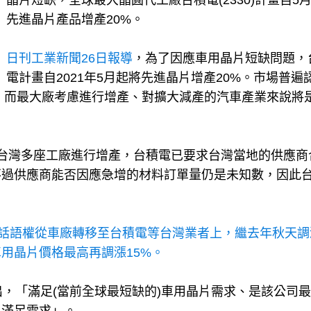
晶片短缺，全球最大晶圓代工廠台積電(2330)計畫自5
先進晶片產品增產20%。
日刊工業新聞26日報導
，為了因應車用晶片短缺問題，
電計畫自2021年5月起將先進晶片增產20%。市場普遍
解，而最大廠考慮進行增產、對擴大減產的汽車產業來說將
台灣多座工廠進行增產，台積電已要求台灣當地的供應商
不過供應商能否因應急增的材料訂單量仍是未知數，因此
價話語權從車廠轉移至台積電等台灣業者上，繼去年秋天調
用晶片價格最高再調漲15%。
出，「滿足(當前全球最短缺的)車用晶片需求、是該公司