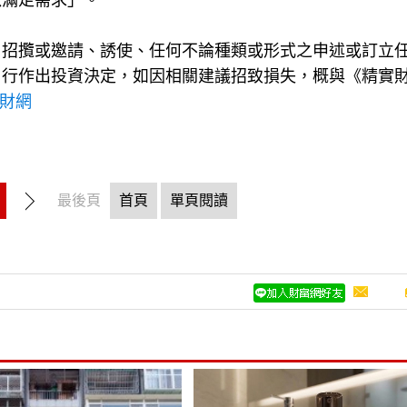
以滿足需求」。
、招攬或邀請、誘使、任何不論種類或形式之申述或訂立
自行作出投資決定，如因相關建議招致損失，概與《精實
理財網
最後頁
首頁
單頁閱讀