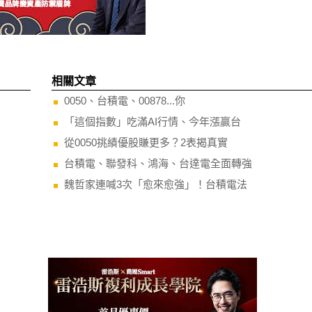
相關文章
0050、台積電、00878...你
「這個指數」吃滿AI行情、今年漲贏台
從0050挑績優股賺更多？2表揭真實
台積電、聯發科、鴻海、台達電全面轉強
魏哲家連喊3次「愈來愈強」！台積電法