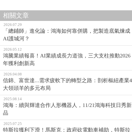
相關文章
2026.07.29
「總鋪師」進化論：鴻海如何靠併購，把製造底氣煉成
AI護城河？
2026.05.12
鴻騰業績報喜！AI業績成長力道強，三大支柱推動2026
年獲利創新高
2026.04.08
信錦、富世達...需求疲軟下的轉型之路：剖析樞紐產業4
大領頭羊的多元布局
2025.08.14
鴻海：續與輝達合作人形機器人，11/21鴻海科技日秀新
品
2025.07.25
特斯拉獲利下滑！馬斯克：政府砍電動車補助，特斯拉