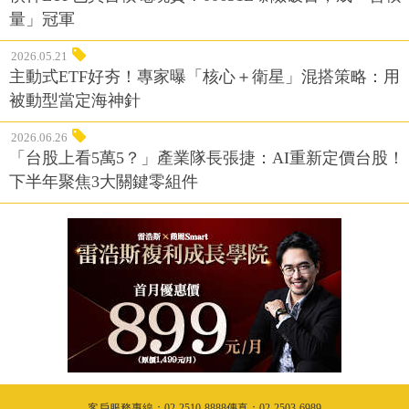
量」冠軍
2026.05.21
主動式ETF好夯！專家曝「核心＋衛星」混搭策略：用
被動型當定海神針
2026.06.26
「台股上看5萬5？」產業隊長張捷：AI重新定價台股！
下半年聚焦3大關鍵零組件
客戶服務專線：02-2510-8888傳真：02-2503-6989