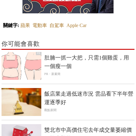
關鍵字:
蘋果
電動車
自駕車
Apple Car
你可能會喜歡
PR
肚腩一抓一大把，只需1個雞蛋，用
一個瘦一個
PR・新素簡
飯店業走過低迷市況 雲品看下半年營
運逐季好
觀點新聞
雙北市中高價住宅去年成交量萎縮價