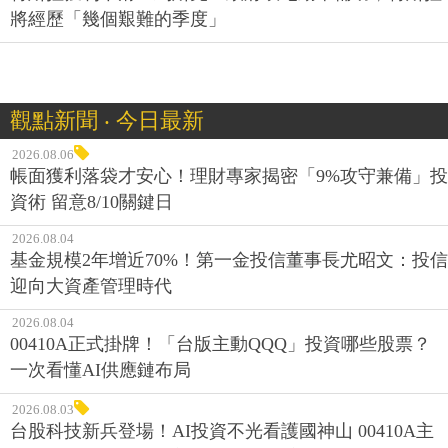
將經歷「幾個艱難的季度」
觀點新聞 ‧ 今日最新
2026.08.06
帳面獲利落袋才安心！理財專家揭密「9%攻守兼備」投
資術 留意8/10關鍵日
2026.08.04
基金規模2年增近70%！第一金投信董事長尤昭文：投信
迎向大資產管理時代
2026.08.04
00410A正式掛牌！「台版主動QQQ」投資哪些股票？
一次看懂AI供應鏈布局
2026.08.03
台股科技新兵登場！AI投資不光看護國神山 00410A主