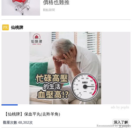
價格也難推
觀點新聞
仙桃牌
PR
ads by popIn
【仙桃牌】保血平丸(去羚羊角)
深入了解
觀看次數 48,302次
Recommended by