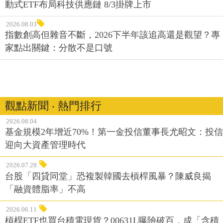
動式ETF布局科技供應鏈 8/3掛牌上市
2026.08.03
指數創高但雜音不斷，2026下半年該追高還是觀望？專
家點出關鍵：分散不是口號
觀點新聞 ‧ 熱門排行
2026.08.04
基金規模2年增近70%！第一金投信董事長尤昭文：投信
迎向大資產管理時代
2026.07.28
台股「四貸同堂」恐複製韓國去槓桿風暴？陳威良揭
「融資體脂率」不高
2026.06.11
槓桿ETF也買台積電現貨？00631L曝險破百，成「含積