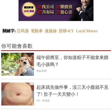
關鍵字:
亞馬遜
電動車
連接線
貿聯-KY
Lucid Motors
你可能會喜歡
端午節將至，你知道粽子不能拿來餵
毛小孩嗎？
觀點新聞
PR
起床就先做件事，沒三天小腹就不見
了! 肚子一天天變小！
PR・新素簡