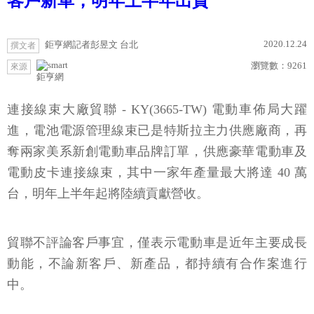
客戶新單，明年上半年出貨
2020.12.24
鉅亨網記者彭昱文 台北
撰文者
瀏覽數：
9261
來源
鉅亨網
連接線束大廠貿聯 - KY(3665-TW) 電動車佈局大躍
進，電池電源管理線束已是特斯拉主力供應廠商，再
奪兩家美系新創電動車品牌訂單，供應豪華電動車及
電動皮卡連接線束，其中一家年產量最大將達 40 萬
台，明年上半年起將陸續貢獻營收。
貿聯不評論客戶事宜，僅表示電動車是近年主要成長
動能，不論新客戶、新產品，都持續有合作案進行
中。