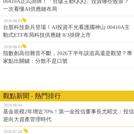
00410A正式掛牌！「台版主動QQQ」投資哪些股票？
一次看懂AI供應鏈布局
2026.08.03
台股科技新兵登場！AI投資不光看護國神山 00410A主
動式ETF布局科技供應鏈 8/3掛牌上市
2026.08.03
指數創高但雜音不斷，2026下半年該追高還是觀望？專
家點出關鍵：分散不是口號
觀點新聞 ‧ 熱門排行
2026.08.04
基金規模2年增近70%！第一金投信董事長尤昭文：投信
迎向大資產管理時代
2026.07.28