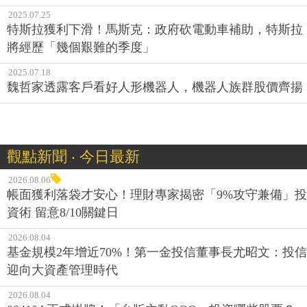
2025.07.25
特斯拉獲利下滑！馬斯克：政府砍電動車補助，特斯拉
將經歷「幾個艱難的季度」
2025.07.18
魏哲家透露客戶看好人形機器人，機器人族群股價齊揚
觀點新聞 ‧ 今日最新
2026.08.06
帳面獲利落袋才安心！理財專家揭密「9%攻守兼備」投
資術 留意8/10關鍵日
2026.08.04
基金規模2年增近70%！第一金投信董事長尤昭文：投信
迎向大資產管理時代
2026.08.04