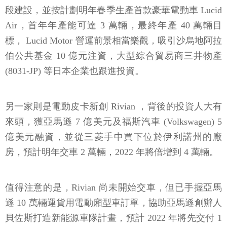
段建設，並按計劃明年春季生產首款豪華電動車 Lucid
Air，首年年產能可達 3 萬輛，最終年產 40 萬輛目
標， Lucid Motor 營運前景相當樂觀，吸引沙烏地阿拉
伯公共基金 10 億元注資，大型綜合貿易商三井物產
(8031-JP) 等日本企業也跟進投資。
另一家則是電動皮卡新創 Rivian ，背後的投資人大有
來頭，獲亞馬遜 7 億美元及福斯汽車 (Volkswagen) 5
億美元融資，並從三菱手中買下位於伊利諾州的廠
房，預計明年交車 2 萬輛，2022 年將倍增到 4 萬輛。
值得注意的是，Rivian 尚未開始交車，但已手握亞馬
遜 10 萬輛運貨用電動廂型車訂單，協助亞馬遜創辦人
貝佐斯打造新能源車隊計畫，預計 2022 年將先交付 1