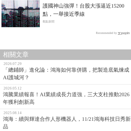
護國神山強彈！台股大漲逼近15200
點，一舉接近季線
觀點新聞
Recommended by
相關文章
2026.07.29
「總鋪師」進化論：鴻海如何靠併購，把製造底氣煉成
AI護城河？
2026.05.12
鴻騰業績報喜！AI業績成長力道強，三大支柱推動2026
年獲利創新高
2025.08.14
鴻海：續與輝達合作人形機器人，11/21鴻海科技日秀新
品