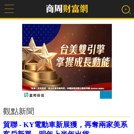
觀點新聞
貿聯 - KY電動車新展獲，再奪兩家美系