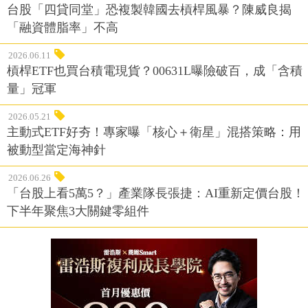
台股「四貸同堂」恐複製韓國去槓桿風暴？陳威良揭
「融資體脂率」不高
2026.06.11
槓桿ETF也買台積電現貨？00631L曝險破百，成「含積
量」冠軍
2026.05.21
主動式ETF好夯！專家曝「核心＋衛星」混搭策略：用
被動型當定海神針
2026.06.26
「台股上看5萬5？」產業隊長張捷：AI重新定價台股！
下半年聚焦3大關鍵零組件