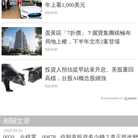
年上看1,000美元
觀點新聞
蛋黃區「7折價」？麗寶集團積極布
局地上權，下半年北市2案登場
觀點新聞
投資人預估提早結束升息、美股重回
高檔，台股AI概念股續強
觀點新聞
Recommended by
相關文章
2026.08.03
0050、台積電、00878...你願意投資多少錢？真正想改變