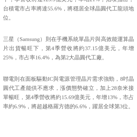
台積電市占率將達55.6%，將穩居全球晶圓代工龍頭地
位。
三星（Samsung）則在手機系統單晶片與高效能運算晶
片出貨暢旺下，第4季營收將約37.15億美元，年增
25%，市占率16.4%，為第2大晶圓代工廠。
聯電則在面板驅動IC與電源管理晶片需求強勁，8吋晶
圓代工產能供不應求，漲價態勢確立，加上28奈米接
單暢旺，第4季營收將約15.69億美元，年增13%，市占
率約6.9%，將超越格羅方德的6.6%，躍居全球第3位。