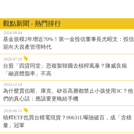
觀點新聞 ‧ 熱門排行
2026.08.04
基金規模2年增近70%！第一金投信董事長尤昭文：投信
迎向大資產管理時代
2026.07.28
台股「四貸同堂」恐複製韓國去槓桿風暴？陳威良揭
「融資體脂率」不高
2024.12.24
為什麼賈伯斯、庫克、矽谷高層都禁止小孩使用3C？他
們的真心話：應該要更晚給手機
2026.06.11
槓桿ETF也買台積電現貨？00631L曝險破百，成「含積
量」冠軍