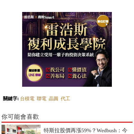
關鍵字:
台積電
聯電
晶圓
代工
你可能會喜歡
特斯拉股價再漲59%？Wedbush：今