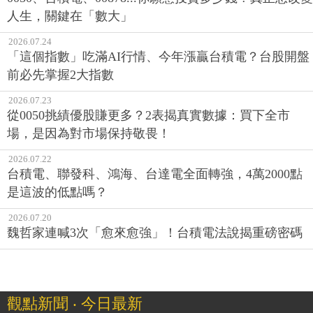
人生，關鍵在「數大」
2026.07.24
「這個指數」吃滿AI行情、今年漲贏台積電？台股開盤
前必先掌握2大指數
2026.07.23
從0050挑績優股賺更多？2表揭真實數據：買下全市
場，是因為對市場保持敬畏！
2026.07.22
台積電、聯發科、鴻海、台達電全面轉強，4萬2000點
是這波的低點嗎？
2026.07.20
魏哲家連喊3次「愈來愈強」！台積電法說揭重磅密碼
觀點新聞 ‧ 今日最新