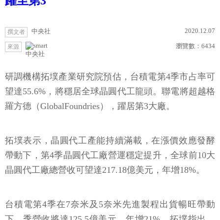
躍至第3
2020.12.07
中央社
撰文者
瀏覽數：
6434
來源
中央社
研調機構拓墣產業研究院預估，台積電第4季市占率可
望達55.6%，將穩居全球晶圓代工龍頭。聯電將超越格
羅方德（GlobalFoundries），躍居第3大廠。
拓墣表示，晶圓代工產能持續滿載，在漲價效應發酵
帶動下，第4季晶圓代工廠營運穩定提升，全球前10大
晶圓代工廠總營收可望達217.18億美元，年增18%。
台積電第4季在7奈米及5奈米先進製程出貨暢旺帶動
下，季營收將達125.5億美元，年增21%，拓墣指出，