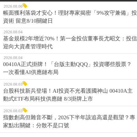
2026.08.06
帳面獲利落袋才安心！理財專家揭密「9%攻守兼備」投
資術 留意8/10關鍵日
2026.08.04
基金規模2年增近70%！第一金投信董事長尤昭文：投信
迎向大資產管理時代
2026.08.04
00410A正式掛牌！「台版主動QQQ」投資哪些股票？
一次看懂AI供應鏈布局
2026.08.03
台股科技新兵登場！AI投資不光看護國神山 00410A主
動式ETF布局科技供應鏈 8/3掛牌上市
2026.08.03
指數創高但雜音不斷，2026下半年該追高還是觀望？專
家點出關鍵：分散不是口號