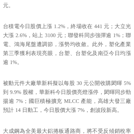
元。
台積電今日股價上漲 1.2%，終場收在 441 元；大立光
大漲 2.6%，站上 3100 元；聯發科同步強彈逾 1%；聯
電、鴻海尾盤遭調節，漲勢均收斂。此外，塑化產業
第三季獲利表現亮眼，台塑、台塑化及南亞今日均漲
逾 1%。
被動元件大廠華新科擬以每股 30 元公開收購閎暉 5%
到 9.9% 股權，華新科今日股價亮燈漲停，閎暉同步勁
揚逾 7%；國巨積極擴充 MLCC 產能，高雄大發三廠
預計 14 日動工，今日股價大漲 7%，創波段新高。
大成鋼為全美最大鋁捲板通路商，將不受反傾銷稅率