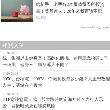
給新手、老手各2本最值得看的投資
書！美股達人：20年來我百讀不厭
觀點新聞
Recommended by
相關文章
2026.08.07
統一集團退出健身業！高齡化商機、健康意識抬頭...同
一陣風，健身三巨頭命運大不同？
2026.08.03
0050、台積電、00878...你願意投資多少錢？真正想改變
人生，關鍵在「數大」
2026.08.03
ETF愈跌愈買，成台股大跌時的定海神針？內行人示
警：背後暗藏死亡螺旋風險