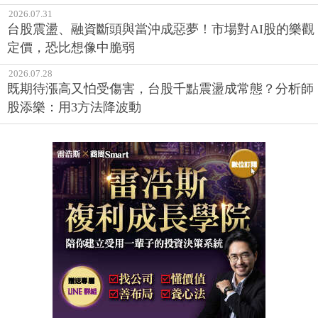
2026.07.31
台股震盪、融資斷頭與當沖成惡夢！市場對AI股的樂觀
定價，恐比想像中脆弱
2026.07.28
既期待漲高又怕受傷害，台股千點震盪成常態？分析師
股添樂：用3方法降波動