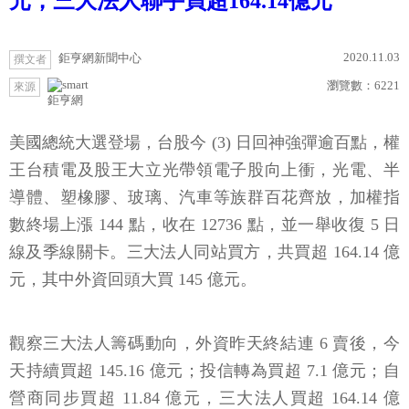
元，三大法人聯手買超164.14億元
2020.11.03
鉅亨網新聞中心
撰文者
瀏覽數：
6221
來源
鉅亨網
美國總統大選登場，台股今 (3) 日回神強彈逾百點，權
王台積電及股王大立光帶領電子股向上衝，光電、半
導體、塑橡膠、玻璃、汽車等族群百花齊放，加權指
數終場上漲 144 點，收在 12736 點，並一舉收復 5 日
線及季線關卡。三大法人同站買方，共買超 164.14 億
元，其中外資回頭大買 145 億元。
觀察三大法人籌碼動向，外資昨天終結連 6 賣後，今
天持續買超 145.16 億元；投信轉為買超 7.1 億元；自
營商同步買超 11.84 億元，三大法人買超 164.14 億