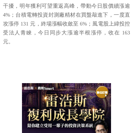
干擾，明年獲利可望重返高峰，帶動今日股價續漲逾
4%；台積電轉投資封測廠精材在買盤敲進下，一度直
攻漲停 131 元，終場漲幅收斂至 6%；風電股上緯投控
受法人青睞，今日同步大漲逾半根漲停，收在 163
元。