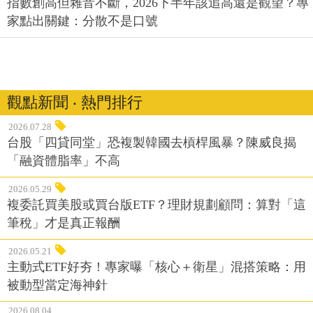
指數創高但雜音不斷，2026下半年該追高還是觀望？專
家點出關鍵：分散不是口號
觀點新聞 ‧ 熱門排行
2026.07.28
台股「四貸同堂」恐複製韓國去槓桿風暴？陳威良揭
「融資體脂率」不高
2026.05.29
複委託買美股或買台版ETF？理財規劃顧問：算對「這
筆稅」才是真正報酬
2026.05.21
主動式ETF好夯！專家曝「核心＋衛星」混搭策略：用
被動型當定海神針
2026.08.04