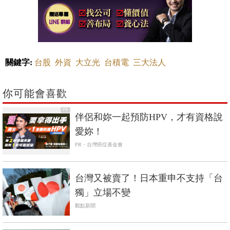
關鍵字:
台股
外資
大立光
台積電
三大法人
你可能會喜歡
PR
伴侶和妳一起預防HPV，才有資格說
愛妳！
PR・台灣癌症基金會
台灣又被賣了！日本重申不支持「台
獨」立場不變
觀點新聞